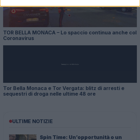
TOR BELLA MONACA – Lo spaccio continua anche col
Coronavirus
Tor Bella Monaca e Tor Vergata: blitz di arresti e
sequestri di droga nelle ultime 48 ore
ULTIME NOTIZIE
Spin Time: Un’opportunità o un