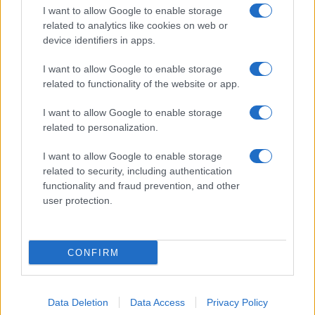
avvia una
disponibili centri
I want to allow Google to enable storage
campagna social
invernali per
related to analytics like cookies on web or
per l’adozione
bambini e ragazzi
device identifiers in apps.
degli animali
I want to allow Google to enable storage
related to functionality of the website or app.
Tag:
Acilia
Anziano
carabinieri
farmacia
I want to allow Google to enable storage
related to personalization.
ARTICOLI CORRELATI
I want to allow Google to enable storage
related to security, including authentication
functionality and fraud prevention, and other
user protection.
CONFIRM
CASTELLI ROMANI – Vasta operazione dei Carabinieri
per droga “volante”
Data Deletion
Data Access
Privacy Policy