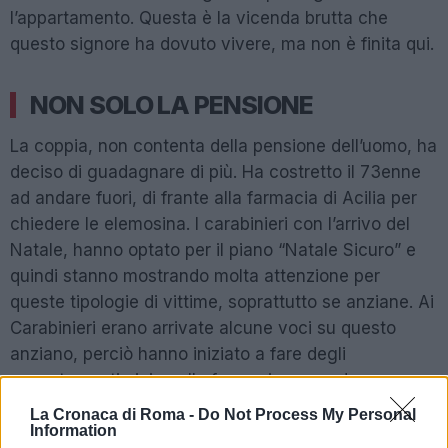
l’appartamento. Questa è la vicenda brutta che
questo signore ha dovuto vivere, ma non è finita qui.
NON SOLO LA PENSIONE
La coppia, non contenta della pensione dell’uomo, ha
deciso di guadagnare di più. Ha costretto il 73enne
ad andare fuori, di frante alla farmacia di Acilia per
chiedere le elemosina. I carabinieri con l’arrivo del
Natale, hanno optato per il piano “Natale Sicuro” e
quindi stanno mostrando molta attenzione per
queste tipologie di vittime, soprattutto se anziane. Ai
Carabinieri erano arrivate alcune voci su questo
anziano, perciò hanno iniziato a fare degli
appostamenti vicino alla farmacia per vedere se
tutto ciò fosse vero. Tanto per non bastare, l’uomo
La Cronaca di Roma -
Do Not Process My Personal
Information
oltre a cedere la propria pensione e fare le