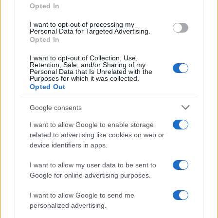
Opted In
I want to opt-out of processing my
POTREBBE INTERESSARTI
Personal Data for Targeted Advertising.
Opted In
CASTELLI ROMANI – Vasta
I want to opt-out of Collection, Use,
operazione dei Carabinieri per
Retention, Sale, and/or Sharing of my
Personal Data that Is Unrelated with the
droga “volante”
Purposes for which it was collected.
6 anni fa
Opted Out
TOR BELLA MONACA – Lo spaccio
continua anche col Coronavirus
Google consents
6 anni fa
I want to allow Google to enable storage
related to advertising like cookies on web or
device identifiers in apps.
SEGUICI SU FACEBOOK
I want to allow my user data to be sent to
DA GIOVEDì CENTRI INVERNALI PER TUTTI I BAMBINI
Google for online advertising purposes.
I want to allow Google to send me
Successiva
Precedente
personalized advertising.
ROMA Il Comune
Da giovedì