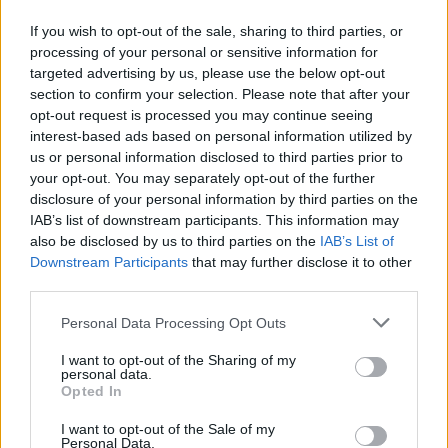
elemosina, veniva costretto a elemosinare anche nei
If you wish to opt-out of the sale, sharing to third parties, or
giorni in cui si sarebbe dovuto a sottoporre alla
processing of your personal or sensitive information for
dialisi. Nonostante le condizioni fisiche precarie e la
targeted advertising by us, please use the below opt-out
mancata terapia, l’uomo si presentava vicino la
section to confirm your selection. Please note that after your
farmacia per chiedere i soldi.
opt-out request is processed you may continue seeing
interest-based ads based on personal information utilized by
us or personal information disclosed to third parties prior to
Qui entrano in gioco i Carabinieri appostati che sono
your opt-out. You may separately opt-out of the further
entrati in scena quando la donna è arrivata sul luogo
disclosure of your personal information by third parties on the
per ritirare il denaro dal 73enne. Sono stati portati
IAB’s list of downstream participants. This information may
tutti in caserma, anche l’anziano che all’inizio per
also be disclosed by us to third parties on the
IAB’s List of
paura non voleva parlare ma alla fine, ha raccontato
Downstream Participants
that may further disclose it to other
third parties.
tutta la verità anche grazie ai Carabinieri. La donna è
stata arrestata e portata a Rebibbia con l’accusa di
Please note that this website/app uses one or more Google
Personal Data Processing Opt Outs
services and may gather and store information including but
riduzione in schiavitù aggravata in concorso con il
not limited to your visit or usage behaviour. You may click to
I want to opt-out of the Sharing of my
marito. Quest’ultimo invece è stato denunciato per
personal data.
grant or deny consent to Google and its third-party tags to
Opted In
gli stessi reati ma è a piede libero. L’anziano è stato
use your data for below specified purposes in below Google
poi portato nella propria abitazione per trascorrere le
consent section.
I want to opt-out of the Sale of my
Personal Data.
festività natalizie in piena tranquillità.