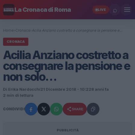
⌕
La Cronaca di Roma
LIVE
Home
›
Cronaca
›
Acilia Anziano costretto a consegnare la pensione e…
CRONACA
Acilia Anziano costretto a
consegnare la pensione e
non solo…
Di Erika Nardocchi
21 Dicembre 2018 - 10:22
8 anni fa
2 min di lettura
CONDIVIDI
SHARE
PUBBLICITÀ