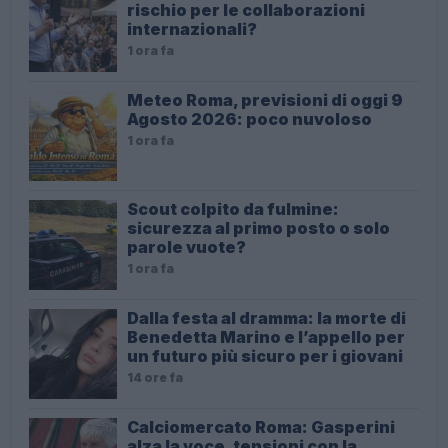
rischio per le collaborazioni
internazionali?
1 ora fa
Meteo Roma, previsioni di oggi 9
Agosto 2026: poco nuvoloso
1 ora fa
Scout colpito da fulmine:
sicurezza al primo posto o solo
parole vuote?
1 ora fa
Dalla festa al dramma: la morte di
Benedetta Marino e l’appello per
un futuro più sicuro per i giovani
14 ore fa
Calciomercato Roma: Gasperini
alza la voce, tensioni con la