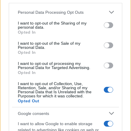
third parties.
SEGUICI ANCHE SU TWITTER
Please note that this website/app uses one or more Google
Personal Data Processing Opt Outs
services and may gather and store information including but
POTREBBE INTERESSARTI
not limited to your visit or usage behaviour. You may click to
I want to opt-out of the Sharing of my
personal data.
grant or deny consent to Google and its third-party tags to
Opted In
use your data for below specified purposes in below Google
ACCA LARENTIA Aggrediti
consent section.
giornalisti de L’Espresso
I want to opt-out of the Sale of my
Personal Data.
8 anni fa
Opted In
ACCA LARENTIA Forza Nuova
risponde alle accuse. E
I want to opt-out of processing my
Personal Data for Targeted Advertising.
preannuncia…
Opted In
7 anni fa
I want to opt-out of Collection, Use,
Retention, Sale, and/or Sharing of my
Personal Data that Is Unrelated with the
Purposes for which it was collected.
Successiva
Precedente
Opted Out
ACCA LARENTIA
STADIO ROMA La
Forza Nuova
Bongiorno tende la
Google consents
risponde alle
mano alla Raggi:
accuse. E
“Pronta a…”
I want to allow Google to enable storage
preannuncia…
related to advertising like cookies on web or