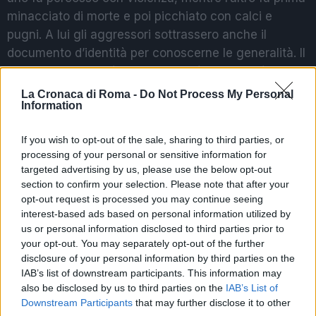
minacciato di morte e poi picchiato con calci e
pugni. A lui gli aggressori sottrassero anche il
documento d’identità per conoscerne le generalità. Il
tutto allo scopo di
impossessarsi del materiale
registrato
nel corso della celebrazione ed impedire
La Cronaca di Roma -
Do Not Process My Personal
Information
loro di esercitare il diritto di liberta’ di stampa.
Attraverso le indagini, la Digos di Roma hanno
If you wish to opt-out of the sale, sharing to third parties, or
accertato la presenza tra gli assalitori anche del
processing of your personal or sensitive information for
capo romano di “Forza Nuova”
Giuliano Castellino
.
targeted advertising by us, please use the below opt-out
Quest’ultimo si trovava sul posto nonostante
section to confirm your selection. Please note that after your
sottoposto al regime della sorveglianza speciale.
opt-out request is processed you may continue seeing
interest-based ads based on personal information utilized by
Insieme a lui,
Vincenzo Antonio Nardulli
, elemento
us or personal information disclosed to third parties prior to
di spicco della “Comunita’ di Avanguardia
your opt-out. You may separately opt-out of the further
Nazionale”, nata dalle ceneri di Avanguardia
disclosure of your personal information by third parties on the
nazionale, movimento disciolto nel 1976 per
IAB’s list of downstream participants. This information may
also be disclosed by us to third parties on the
IAB’s List of
ricostituzione del partito fascista.
Downstream Participants
that may further disclose it to other