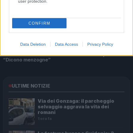
ACCA LARENTIA Forza Nuova risponde alle accuse. E
user protection.
preannuncia…
CONFIRM
Data Deletion
Data Access
Privacy Policy
ACCA LARENTIA Forza Nuova attacca l’Espresso:
“Dicono menzogne”
ULTIME NOTIZIE
Via dei Gonzaga: il parcheggio
selvaggio aggrava la vita dei
romani
1 ora fa