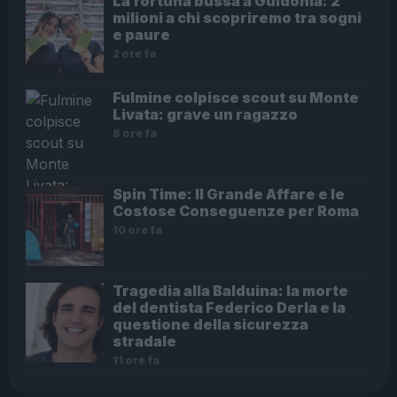
La fortuna bussa a Guidonia: 2
milioni a chi scopriremo tra sogni
e paure
2 ore fa
Fulmine colpisce scout su Monte
Livata: grave un ragazzo
8 ore fa
Spin Time: Il Grande Affare e le
Costose Conseguenze per Roma
10 ore fa
Tragedia alla Balduina: la morte
del dentista Federico Derla e la
questione della sicurezza
stradale
11 ore fa