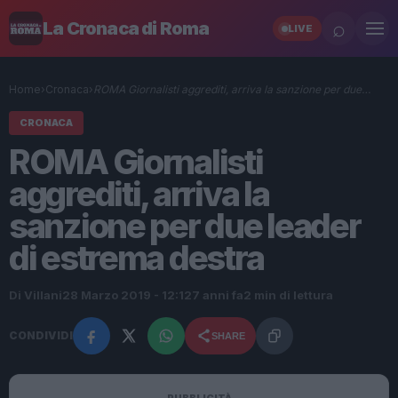
⌕
La Cronaca di Roma
LIVE
Home
›
Cronaca
›
ROMA Giornalisti aggrediti, arriva la sanzione per due…
CRONACA
ROMA Giornalisti
aggrediti, arriva la
sanzione per due leader
di estrema destra
Di Villani
28 Marzo 2019 - 12:12
7 anni fa
2 min di lettura
CONDIVIDI
SHARE