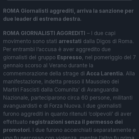
ROMA Giornalisti aggrediti, arriva la sanzione per
due leader di estrema destra.
ROMA GIORNALISTI AGGREDITI
– I due capi
movimento sono stati
arrestati
dalla Digos di Roma.
Per entrambi l’accusa è aver aggredito due
giornalisti del gruppo
Espresso
, nel pomeriggio del 7
gennaio scorso al Verano durante la
commemorazione della strage di
Acca Larentia
. Alla
manifestazione, indetta presso il Mausoleo dei
Martiri Fascisti dalla Comunita’ di Avanguardia
Nazionale, parteciparono circa 60 persone, militanti
avanguardisti e di Forza Nuova. I due giornalisti
furono aggrediti in quanto ritenuti ‘colpevoli’ di aver
effettuato
registrazioni senza il permesso dei
promotori
. I due furono accerchiati separatamente e
uno fu percosso con violenza, mentre l’altro fu prima