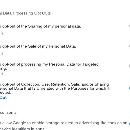
l Data Processing Opt Outs
o opt-out of the Sharing of my personal data.
le
In
o opt-out of the Sale of my Personal Data.
In
e e lui accoltella il padron
to opt-out of processing my Personal Data for Targeted
ing.
ri hanno arrestato un cittad
In
nza fissa dimora e già
o opt-out of Collection, Use, Retention, Sale, and/or Sharing
ersonal Data that Is Unrelated with the Purposes for which it
lected.
 dell’ordine, con l’accusa 
Out
gravate.
consents
o allow Google to enable storage related to advertising like cookies on
un connazionale a seguito del morso di un cagnolino
evice identifiers in apps.