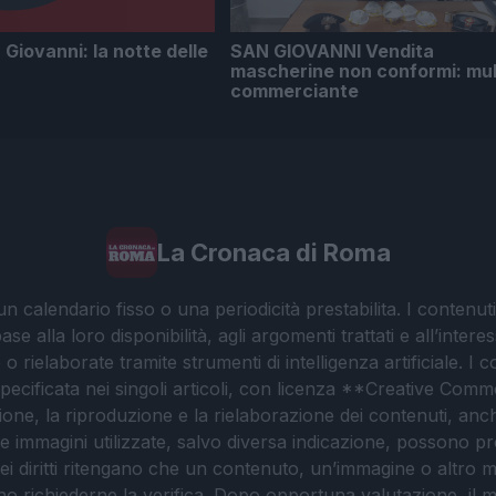
iovanni: la notte delle
SAN GIOVANNI Vendita
mascherine non conformi: mu
commerciante
La Cronaca di Roma
 calendario fisso o una periodicità prestabilita. I contenut
ase alla loro disponibilità, agli argomenti trattati e all’int
 rielaborate tramite strumenti di intelligenza artificiale. I 
 specificata nei singoli articoli, con licenza **Creative C
ione, la riproduzione e la rielaborazione dei contenuti, an
. Le immagini utilizzate, salvo diversa indicazione, possono pr
ei diritti ritengano che un contenuto, un’immagine o altro mat
ssono richiederne la verifica. Dopo opportuna valutazione, il 