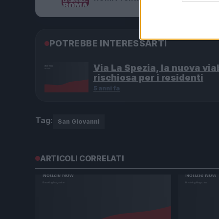
POTREBBE INTERESSARTI
Via La Spezia, la nuova viab
rischiosa per i residenti
5 anni fa
Tag:
San Giovanni
ARTICOLI CORRELATI