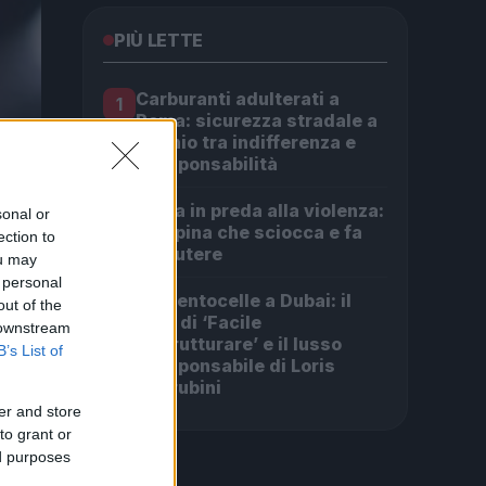
PIÙ LETTE
Carburanti adulterati a
1
Roma: sicurezza stradale a
rischio tra indifferenza e
irresponsabilità
Roma in preda alla violenza:
sonal or
2
la rapina che sciocca e fa
ection to
discutere
ou may
 personal
Da Centocelle a Dubai: il
3
out of the
crac di ‘Facile
 downstream
Ristrutturare’ e il lusso
B’s List of
irresponsabile di Loris
Cherubini
er and store
to grant or
ed purposes