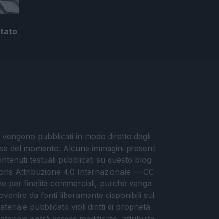
ltato
i vengono pubblicati in modo diretto dagli
eresse del momento. Alcune immagini presenti
contenuti testuali pubblicati su questo blog
ommons Attribuzione 4.0 Internazionale — CC
che per finalità commerciali, purché venga
ovenire da fonti liberamente disponibili sul
eriale pubblicato violi diritti di proprietà
materiale potrà essere modificato, attribuito