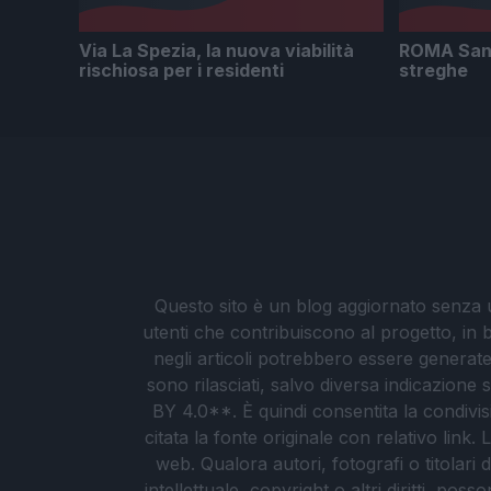
Via La Spezia, la nuova viabilità
ROMA San G
rischiosa per i residenti
streghe
Questo sito è un blog aggiornato senza un
utenti che contribuiscono al progetto, in b
negli articoli potrebbero essere generate o
sono rilasciati, salvo diversa indicazione
BY 4.0**. È quindi consentita la condivis
citata la fonte originale con relativo link
web. Qualora autori, fotografi o titolari d
intellettuale, copyright o altri diritti, po