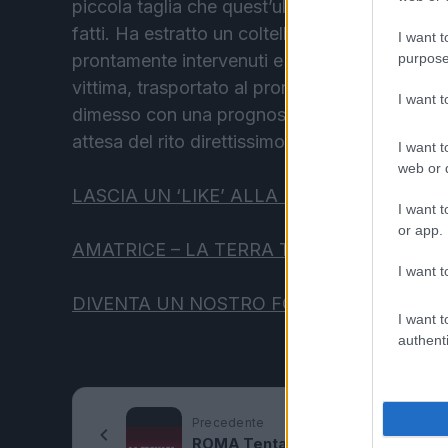
piccola taglia che quest’ultimo portava al seg
fatti. Ha estratto un coltello e ha colpito il pr
I want t
purpose
prontamente intervenuti e hanno bloccato l’a
vittima, trasportato al pronto soccorso dell’
I want 
dimesso con una prognosi di 7 giorni. Il suo
attesa del rito direttissimo.
I want t
web or d
LASCIA UN ‘LIKE’ ALLA NOSTRA PAGINA
I want t
or app.
AMATRICE – LA TERRA TORNA A TREMAR
I want t
DIVENTA UN NOSTRO FOLLOWER ANCHE 
I want t
authenti
Precedente
ROMA Tenta di rapire bimba di 21 