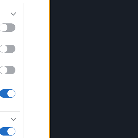
e.
ino
di
 di