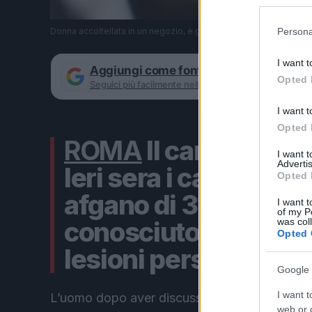
Donna accoltellata in un negozio, è grave : arrestato un uomo
Persona
I want t
Aggiungi come fonte preferita su Goog
Opted 
Seguici più facilmente nelle notizie consigliate
I want t
Opted 
ROMA
Il cane lo mord
I want 
Advertis
Ieri sera i carabinie
Opted 
afgano di 31 anni, se
I want t
of my P
was col
conosciuto alle forze
Opted 
lesioni personali ag
Google 
I want t
L’uomo dopo aver discusso animatamente con 
web or d