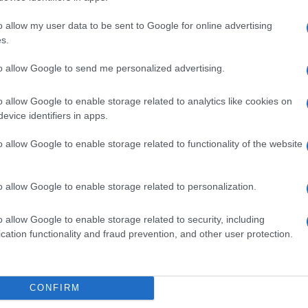
uito in via Ludovico di Savoia, a San Giovanni, è passa
oprietario del cane a un braccio. I carabinieri sono
o allow my user data to be sent to Google for online advertising
s.
ggressore, un trentunenne, dopo averlo disarmato. La
ospedale San Giovanni Addolorata, è stato medicato e
to allow Google to send me personalized advertising.
 aggressore invece ammanettato e portato in caserma in
o allow Google to enable storage related to analytics like cookies on
evice identifiers in apps.
 FACEBOOK
o allow Google to enable storage related to functionality of the website
E
o allow Google to enable storage related to personalization.
SU TWITTER
o allow Google to enable storage related to security, including
cation functionality and fraud prevention, and other user protection.
Successiva
CONFIRM
Salvini fa un importante annuncio che
mesi