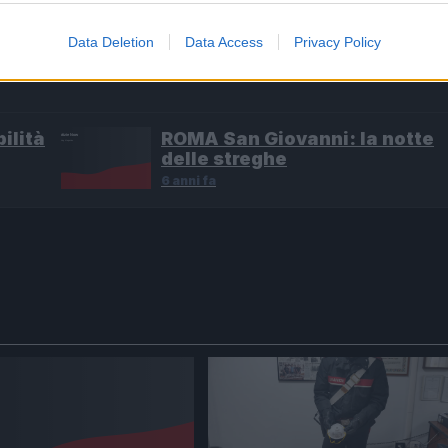
riguarda i 13 detenuti romeni
Data Deletion
Data Access
Privacy Policy
ilità
ROMA San Giovanni: la notte
delle streghe
6 anni fa