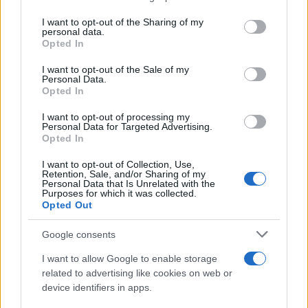
GANDOLFO
Salvini: “O
services and may gather and store information including but
Rinvenuto il corpo
aiutiamo tutti o
not limited to your visit or usage behaviour. You may click to
I want to opt-out of the Sharing of my
personal data.
dell’uomo disperso
nessuno”
grant or deny consent to Google and its third-party tags to
Opted In
use your data for below specified purposes in below Google
consent section.
I want to opt-out of the Sale of my
Personal Data.
POTREBBE INTERESSARTI
Opted In
I want to opt-out of processing my
Christmas World a Roma, la
Personal Data for Targeted Advertising.
Capitale ospiterà il villaggio
Opted In
natalizio più grande d’Europa
4 anni fa
I want to opt-out of Collection, Use,
Retention, Sale, and/or Sharing of my
Alla Galleria Giovanni XXIII arriva
Personal Data that Is Unrelated with the
l’autovelox. Multe per chi supera
Purposes for which it was collected.
Opted Out
il limite. Dal 30 marzo
3 anni fa
Google consents
I want to allow Google to enable storage
related to advertising like cookies on web or
device identifiers in apps.
ARTICOLI CORRELATI