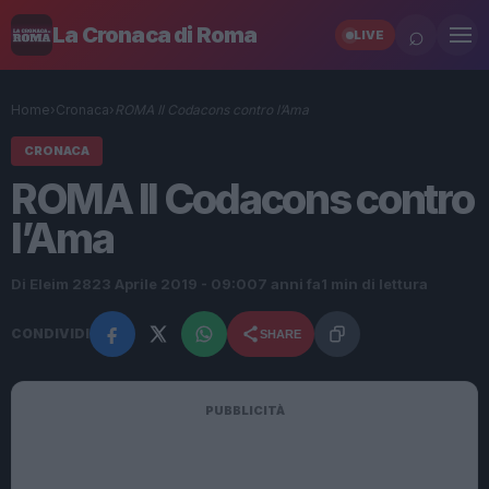
⌕
La Cronaca di Roma
LIVE
Home
›
Cronaca
›
ROMA Il Codacons contro l’Ama
CRONACA
ROMA Il Codacons contro
l’Ama
Di Eleim 28
23 Aprile 2019 - 09:00
7 anni fa
1 min di lettura
CONDIVIDI
SHARE
PUBBLICITÀ