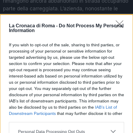
rimangono ancora abbandonati in strada occupando
parte della carreggiata. L’azienda, nonostante le
promesse, non ha mai provveduto al ritiro. Gli
abitanti hanno dunque deciso di rivolgersi al
La Cronaca di Roma -
Do Not Process My Personal
Information
Codacons per avviare iniziative legali a loro tutela.
If you wish to opt-out of the sale, sharing to third parties, or
LASCIA UN ‘LIKE’ ALLA NOSTRA PAGINA FACEBOOK
processing of your personal or sensitive information for
targeted advertising by us, please use the below opt-out
ROMA – CARABINIERE FUORI SERVIZIO ARRESTA
section to confirm your selection. Please note that after your
opt-out request is processed you may continue seeing
COPPIA DI LADRI ROM
interest-based ads based on personal information utilized by
us or personal information disclosed to third parties prior to
DIVENTA UN NOSTRO FOLLOWER ANCHE SU
your opt-out. You may separately opt-out of the further
TWITTER
disclosure of your personal information by third parties on the
IAB’s list of downstream participants. This information may
also be disclosed by us to third parties on the
IAB’s List of
Downstream Participants
that may further disclose it to other
third parties.
Precedente
Successiva
CASTEL
‘SALVAROMA’
Please note that this website/app uses one or more Google
Personal Data Processing Opt Outs