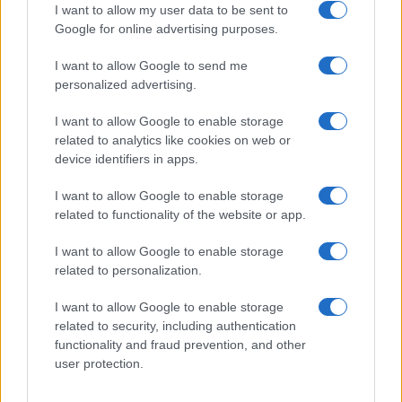
I want to allow my user data to be sent to
Google for online advertising purposes.
I want to allow Google to send me
personalized advertising.
I want to allow Google to enable storage
Christmas World a Roma, la Capitale ospiterà il
related to analytics like cookies on web or
villaggio natalizio più grande d’Europa
device identifiers in apps.
I want to allow Google to enable storage
related to functionality of the website or app.
I want to allow Google to enable storage
related to personalization.
Alla Galleria Giovanni XXIII arriva l’autovelox. Multe
I want to allow Google to enable storage
per chi supera il limite. Dal 30 marzo
related to security, including authentication
functionality and fraud prevention, and other
user protection.