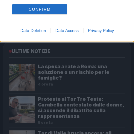
CONFIRM
Audio Zaniolo, la ragazza coinvolta fa chiarezza sulle
voci
Data Deletion
Data Access
Privacy Policy
ULTIME NOTIZIE
La spesa a rate a Roma: una
soluzione o un rischio per le
famiglie?
4 ore fa
Proteste al Tor Tre Teste:
Carabella contestato dalle donne,
si accende il dibattito sulla
rappresentanza
5 ore fa
Tor di Valle brucia ancora: gli