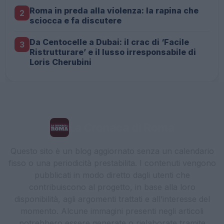
Roma in preda alla violenza: la rapina che
2
sciocca e fa discutere
Da Centocelle a Dubai: il crac di ‘Facile
3
Ristrutturare’ e il lusso irresponsabile di
Loris Cherubini
La Cronaca di Roma
Questo sito è un blog aggiornato senza un calendario
fisso o una periodicità prestabilita. I contenuti vengono
pubblicati in modo diretto dagli utenti che
contribuiscono al progetto, in base alla loro
disponibilità, agli argomenti trattati e all’interesse del
momento. Alcune immagini presenti negli articoli
potrebbero essere generate o rielaborate tramite