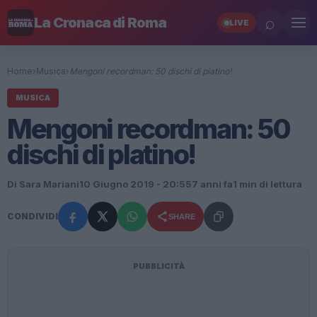
⌕
La Cronaca di Roma
LIVE
Home
›
Musica
›
Mengoni recordman: 50 dischi di platino!
MUSICA
Mengoni recordman: 50
dischi di platino!
Di Sara Mariani
10 Giugno 2019 - 20:55
7 anni fa
1 min di lettura
CONDIVIDI
SHARE
PUBBLICITÀ