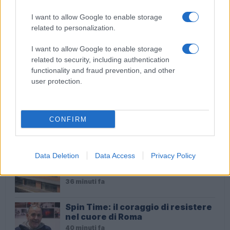
Audio Zaniolo, la ragazza coinvolta fa chiarezza sulle
I want to allow Google to enable storage
voci
related to personalization.
I want to allow Google to enable storage
related to security, including authentication
ULTIME NOTIZIE
functionality and fraud prevention, and other
user protection.
Patteggiamento e sanità: il caso
Buldrini solleva interrogativi
inquietanti
CONFIRM
7 minuti fa
La lotta al traffico di droga a Roma:
Data Deletion
Data Access
Privacy Policy
smantellata una piazza di spaccio
alla stazione Togliatti
36 minuti fa
Spin Time: il coraggio di resistere
nel cuore di Roma
40 minuti fa