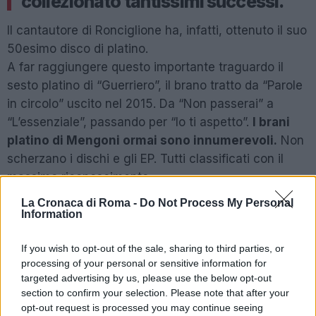
collezionato tantissimi successi.
Il cantautore di Ronciglione ha, infatti, ottenuto il suo
50esimo disco di platino.
A far raggiungere questo importante traguardo il
sesto platino di “Guerriero”, il brano tratto da “Parole
in circolo” uscito nel 2015. Da “Non passerai” a
“L’essenziale”, passando per “Io ti aspetto”.
I brani
platino di Mengoni ormai sono innumerevoli.
Non
scherzano i dischi e gli EP. Tutti classificati con il
massimo riconoscimento.
La Cronaca di Roma -
Do Not Process My Personal
SEGUICI SU TWITTER
Information
DJ ALBERTINO TORNA A SUONARE A ROMA
If you wish to opt-out of the sale, sharing to third parties, or
processing of your personal or sensitive information for
targeted advertising by us, please use the below opt-out
POTREBBE INTERESSARTI
section to confirm your selection. Please note that after your
opt-out request is processed you may continue seeing