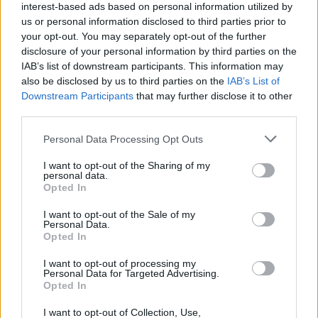
Christmas World a Roma, la
interest-based ads based on personal information utilized by
Capitale ospiterà il villaggio
us or personal information disclosed to third parties prior to
natalizio più grande d’Europa
your opt-out. You may separately opt-out of the further
4 anni fa
disclosure of your personal information by third parties on the
Alla Galleria Giovanni XXIII arriva
IAB’s list of downstream participants. This information may
l’autovelox. Multe per chi supera
also be disclosed by us to third parties on the
IAB’s List of
il limite. Dal 30 marzo
Downstream Participants
that may further disclose it to other
3 anni fa
third parties.
Please note that this website/app uses one or more Google
Personal Data Processing Opt Outs
services and may gather and store information including but
Precedente
Successiva
not limited to your visit or usage behaviour. You may click to
I want to opt-out of the Sharing of my
Insulti a Falcone e
Casalotti, espone
personal data.
grant or deny consent to Google and its third-party tags to
Opted In
Borsellino: la Rai si
bandiera delle SS:
use your data for below specified purposes in below Google
scusa
denunciato
consent section.
I want to opt-out of the Sale of my
Personal Data.
Opted In
I want to opt-out of processing my
Personal Data for Targeted Advertising.
ARTICOLI CORRELATI
Opted In
I want to opt-out of Collection, Use,