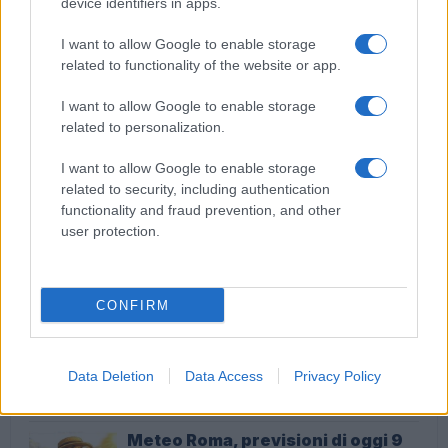
device identifiers in apps.
BASTOGI Botte al teste nel processo per farlo
ritrattare: arrestati
I want to allow Google to enable storage
related to functionality of the website or app.
I want to allow Google to enable storage
related to personalization.
I want to allow Google to enable storage
related to security, including authentication
Processo Gregoretti I rischi che corre Matteo Salvini
functionality and fraud prevention, and other
user protection.
ULTIME NOTIZIE
CONFIRM
Spin Time: Un’opportunità o un
rischio per le collaborazioni
internazionali?
Data Deletion
Data Access
Privacy Policy
1 ora fa
Meteo Roma, previsioni di oggi 9