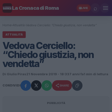
⌕
La Cronaca di Roma
LIVE
Home
›
Attualità
›
Vedova Cerciello: “Chiedo giustizia, non vendetta”
ATTUALITÀ
Vedova Cerciello:
“Chiedo giustizia, non
vendetta”
Di Giulio Piras
21 Novembre 2019 - 18:33
7 anni fa
1 min di lettura
CONDIVIDI
SHARE
PUBBLICITÀ