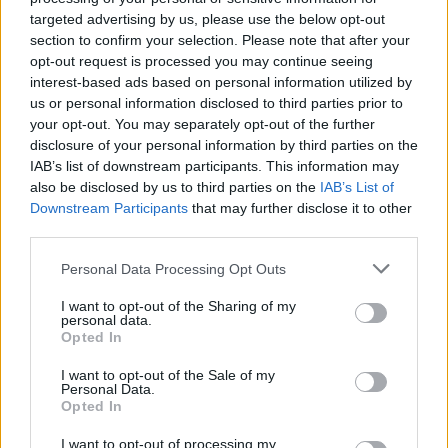
SEGUICI SU TWITTER
targeted advertising by us, please use the below opt-out
section to confirm your selection. Please note that after your
opt-out request is processed you may continue seeing
POTREBBE INTERESSARTI
interest-based ads based on personal information utilized by
us or personal information disclosed to third parties prior to
Omicidio Cerciello – Sarà
your opt-out. You may separately opt-out of the further
processato il carabiniere che
disclosure of your personal information by third parties on the
bendò Natale Hjort
IAB’s list of downstream participants. This information may
5 anni fa
also be disclosed by us to third parties on the
IAB’s List of
BASTOGI Botte al teste nel
Downstream Participants
that may further disclose it to other
processo per farlo ritrattare:
third parties.
arrestati
Please note that this website/app uses one or more Google
Personal Data Processing Opt Outs
5 anni fa
services and may gather and store information including but
not limited to your visit or usage behaviour. You may click to
I want to opt-out of the Sharing of my
personal data.
grant or deny consent to Google and its third-party tags to
Opted In
Successiva
use your data for below specified purposes in below Google
Precedente
Gravi accuse di
Dramma a Ostia:
consent section.
I want to opt-out of the Sale of my
trasparenza al
15enne precipita
Personal Data.
colosso americano
Opted In
da un palazzo
Amazon
I want to opt-out of processing my