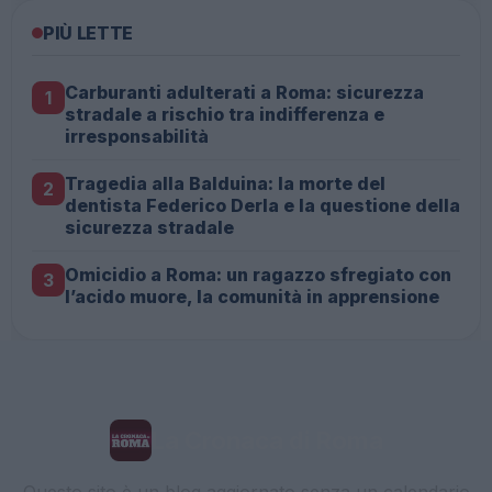
PIÙ LETTE
Carburanti adulterati a Roma: sicurezza
1
stradale a rischio tra indifferenza e
irresponsabilità
Tragedia alla Balduina: la morte del
2
dentista Federico Derla e la questione della
sicurezza stradale
Omicidio a Roma: un ragazzo sfregiato con
3
l’acido muore, la comunità in apprensione
La Cronaca di Roma
Questo sito è un blog aggiornato senza un calendario