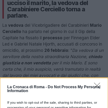
ucciso il marito, la vedova del
Carabiniere Cerciello torna a
parlare.
La
vedova
del Vicebrigadiere dei Carabinieri
Mario
Cerciello
ha parlato nel giorno in cui il Gip della
Capitale ha fissato il
processo
per Finnegan Elder
Led e Gabriel Natale Hjorth, accusati di concorso in
omicidio, al prossimo
26 febbraio
: “
Da vedova di un
servitore della nostra straordinaria Nazione,
chiedo
giustizia e non vendetta
per il mio Mario. E sono
certa che, il mio auspicio, verrà tramutato in realtà
dal lavoro dei miei avvocati e dai giudici che, con
tanto impegno quotidiano, hanno portato a termine
La Cronaca di Roma -
Do Not Process My Personal
brillantemente le indagini”.
Information
INTANTO DRAMMA AD OSTIA>>>LEGGI QUI
If you wish to opt-out of the sale, sharing to third parties, or
processing of your personal or sensitive information for