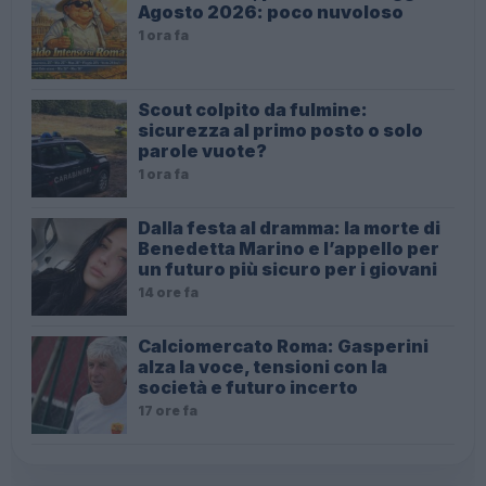
Agosto 2026: poco nuvoloso
1 ora fa
Scout colpito da fulmine:
sicurezza al primo posto o solo
parole vuote?
1 ora fa
Dalla festa al dramma: la morte di
Benedetta Marino e l’appello per
un futuro più sicuro per i giovani
14 ore fa
Calciomercato Roma: Gasperini
alza la voce, tensioni con la
società e futuro incerto
17 ore fa