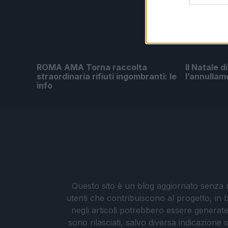
ROMA AMA Torna raccolta
Il Natale 
straordinaria rifiuti ingombranti: le
l’annullam
info
Questo sito è un blog aggiornato senza un
utenti che contribuiscono al progetto, in b
negli articoli potrebbero essere generate o
sono rilasciati, salvo diversa indicazione