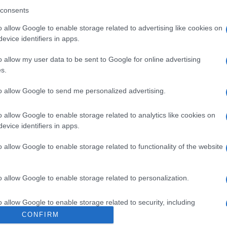
consents
Il Natale di Roma 2019 rischia
o allow Google to enable storage related to advertising like cookies on
l’annullamento: l’allarme
evice identifiers in apps.
7 anni fa
o allow my user data to be sent to Google for online advertising
s.
to allow Google to send me personalized advertising.
Successiva
o allow Google to enable storage related to analytics like cookies on
ti i
ROMA Giorgia Meloni contro la Legge
evice identifiers in apps.
di Bilancio
o allow Google to enable storage related to functionality of the website
o allow Google to enable storage related to personalization.
o allow Google to enable storage related to security, including
cation functionality and fraud prevention, and other user protection.
CONFIRM