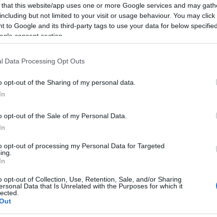
 that this website/app uses one or more Google services and may gath
including but not limited to your visit or usage behaviour. You may click 
 to Google and its third-party tags to use your data for below specifi
natalizie sarà potenziata la
ogle consent section.
lla Capitale.
l Data Processing Opt Outs
 rifiuti. Nel corso delle festività natalizie sarà
o opt-out of the Sharing of my personal data.
 Ama, che dovrà vedersela con maggiori quantità.
In
o opt-out of the Sale of my Personal Data.
sto un piano operativo per garantire anche a Natale e
In
i addetti impiegati sul territorio tra autisti e operatori
to opt-out of processing my Personal Data for Targeted
ing.
In
 di Natale e Santo Stefano i servizi di decoro e igiene
o opt-out of Collection, Use, Retention, Sale, and/or Sharing
ersonal Data that Is Unrelated with the Purposes for which it
lected.
Out