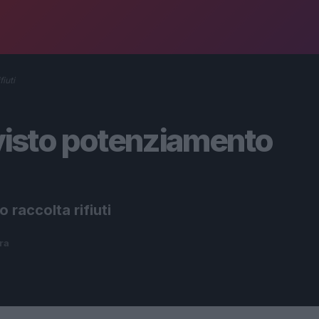
iuti
isto potenziamento
accolta rifiuti
ura