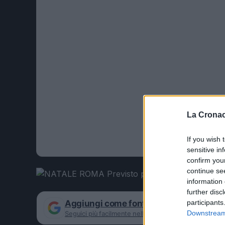
La Cronac
If you wish 
sensitive in
confirm you
continue se
information 
further disc
Aggiungi come fonte preferita su Goog
participants
Downstream 
Seguici più facilmente nelle notizie consigliate