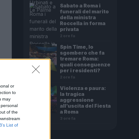
Sabato a Roma i
funerali del marito
della ministra
Roccella in forma
privata
2 ore fa
Spin Time, lo
sgombero che fa
tremare Roma:
quali conseguenze
per i residenti?
2 ore fa
sonal or
Violenza e paura:
ection to
la tragica
ou may
aggressione
all’uscita del Fiesta
 personal
a Roma
out of the
3 ore fa
 downstream
B’s List of