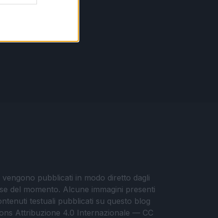
i vengono pubblicati in modo diretto dagli
eresse del momento. Alcune immagini presenti
contenuti testuali pubblicati su questo blog
ommons Attribuzione 4.0 Internazionale — CC