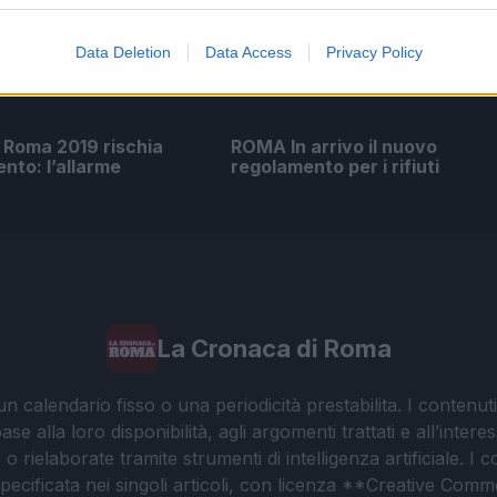
Data Deletion
Data Access
Privacy Policy
di Roma 2019 rischia
ROMA In arrivo il nuovo
ento: l’allarme
regolamento per i rifiuti
La Cronaca di Roma
 calendario fisso o una periodicità prestabilita. I contenut
ase alla loro disponibilità, agli argomenti trattati e all’int
 rielaborate tramite strumenti di intelligenza artificiale. I 
 specificata nei singoli articoli, con licenza **Creative C