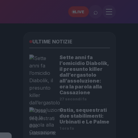
⌕
LIVE
ULTIME NOTIZIE
Sette anni fa
l’omicidio Diabolik,
il presunto killer
dall’ergastolo
all’assoluzione:
ora la parola alla
Cassazione
27 secondi fa
Ostia, sequestrati
due stabilimenti:
Urbinati e Le Palme
1 ora fa