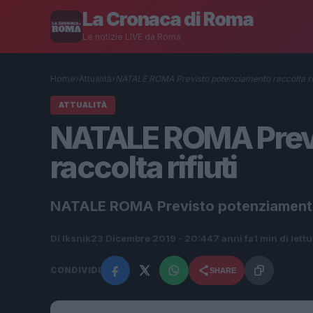
La Cronaca di Roma
Le notizie LIVE da Roma
Home
›
Attualità
›
NATALE ROMA Previsto potenziamento raccolta rif
ATTUALITÀ
NATALE ROMA Prev
raccolta rifiuti
NATALE ROMA Previsto potenziamento r
Di Iksnik
23 Dicembre 2019 - 20:44
7 anni fa
1 min di lett
CONDIVIDI
SHARE