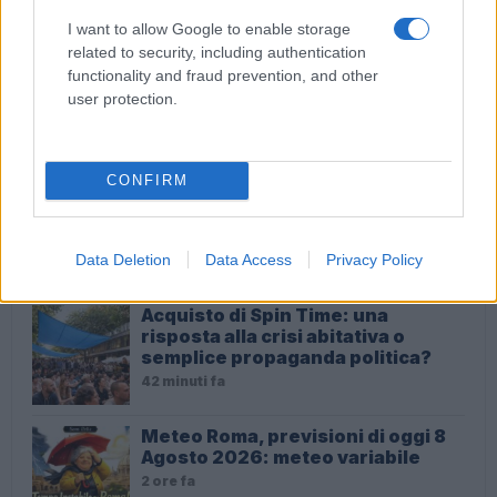
ULTIME NOTIZIE
I want to allow Google to enable storage
related to security, including authentication
Roma in crisi: le rapine e gli scippi
functionality and fraud prevention, and other
che terrorizzano il centro storico
user protection.
17 minuti fa
CONFIRM
Roma in allerta: dal fulmine al
crimine, una città alla deriva della
sicurezza
Data Deletion
Data Access
Privacy Policy
34 minuti fa
Acquisto di Spin Time: una
risposta alla crisi abitativa o
semplice propaganda politica?
42 minuti fa
Meteo Roma, previsioni di oggi 8
Agosto 2026: meteo variabile
2 ore fa