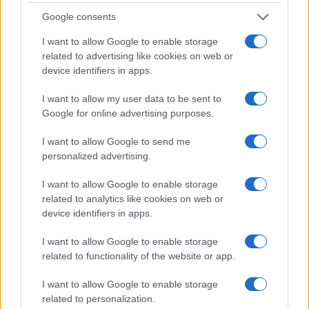
ROMA Infermiere ruba materiale sanitario: arrestato
Google consents
I want to allow Google to enable storage
related to advertising like cookies on web or
device identifiers in apps.
I want to allow my user data to be sent to
Google for online advertising purposes.
Torre Angela. Blitz della Polizia alle prime luci
dell’alba
I want to allow Google to send me
personalized advertising.
I want to allow Google to enable storage
related to analytics like cookies on web or
device identifiers in apps.
I want to allow Google to enable storage
Roma Milan Tifoso della giallorosso allo stadio con 47
related to functionality of the website or app.
bustine di Cocaina
I want to allow Google to enable storage
related to personalization.