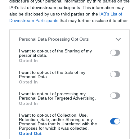
disclosure of your personal information by third parties on the
IAB’s list of downstream participants. This information may
ROMA Infermiere ruba materiale
also be disclosed by us to third parties on the
IAB’s List of
sanitario: arrestato
Downstream Participants
that may further disclose it to other
6 anni fa
third parties.
Torre Angela. Blitz della Polizia
Please note that this website/app uses one or more Google
Personal Data Processing Opt Outs
alle prime luci dell’alba
services and may gather and store information including but
2 anni fa
not limited to your visit or usage behaviour. You may click to
I want to opt-out of the Sharing of my
personal data.
grant or deny consent to Google and its third-party tags to
Opted In
use your data for below specified purposes in below Google
Tag:
polizia
consent section.
I want to opt-out of the Sale of my
Personal Data.
Opted In
ARTICOLI CORRELATI
I want to opt-out of processing my
Personal Data for Targeted Advertising.
Opted In
I want to opt-out of Collection, Use,
Retention, Sale, and/or Sharing of my
Personal Data that Is Unrelated with the
Purposes for which it was collected.
Opted Out