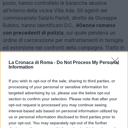
posto, hanno controllato le baracche abusive
all’interno della vicina Villa Ada. Gli agenti del
commissariato Salario Parioli, diretto da Giuseppe
Rubino, hanno identificato D.C.,
40enne romeno
con precedenti di polizia
, sul quale pendeva un
ordine di carcerazione per maltrattamenti in famiglia
ed estorsione nei confronti della compagna. Tratto in
arresto, l’uomo è stato tradotto presso il carcere
Regina Coeli.
La Cronaca di Roma -
Do Not Process My Personal
Information
Precedente
Successiva
If you wish to opt-out of the sale, sharing to third parties, or
In manette 3
ROMA Virginia
processing of your personal or sensitive information for
corrieri della
Raggi: “Fontana di
targeted advertising by us, please use the below opt-out
droga: sequestrati
Trevi restituita ai
section to confirm your selection. Please note that after your
5 kg di marijuana
cittadini”
opt-out request is processed you may continue seeing
interest-based ads based on personal information utilized by
us or personal information disclosed to third parties prior to
your opt-out. You may separately opt-out of the further
POTREBBE INTERESSARTI