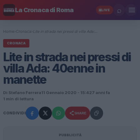
⌕
La Cronaca di Roma
LIVE
Home
›
Cronaca
›
Lite in strada nei pressi di villa Ada:…
CRONACA
Lite in strada nei pressi di
villa Ada: 40enne in
manette
Di Stefano Ferrera
11 Gennaio 2020 - 15:42
7 anni fa
1 min di lettura
CONDIVIDI
SHARE
PUBBLICITÀ