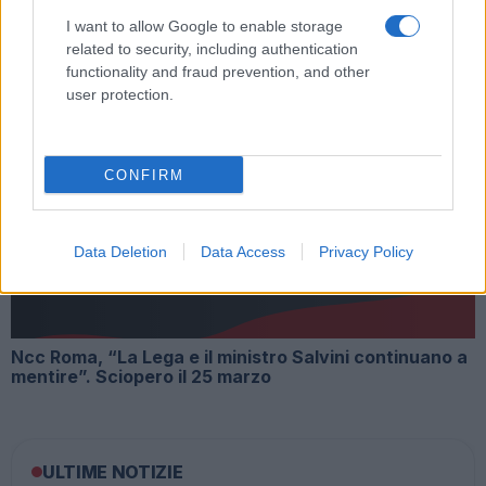
I want to allow Google to enable storage
related to security, including authentication
functionality and fraud prevention, and other
user protection.
Salvini avvisa: “Spendiamo anche 100 miliardi o sarà
CONFIRM
rivolta”
Data Deletion
Data Access
Privacy Policy
Ncc Roma, “La Lega e il ministro Salvini continuano a
mentire”. Sciopero il 25 marzo
ULTIME NOTIZIE