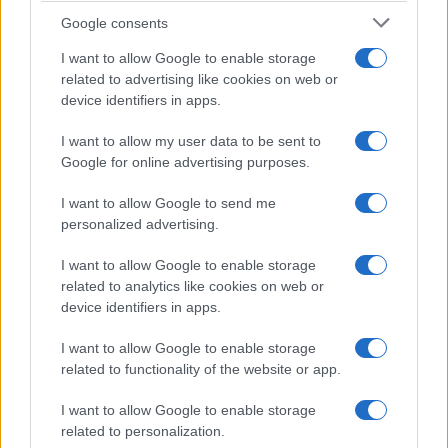
Google consents
Precedente
Successiva
I want to allow Google to enable storage
Dimissioni Di Maio
ULTIM’ORA Di Maio
related to advertising like cookies on web or
Conte: “Lo
annuncia le
device identifiers in apps.
rispetterò ma mi
dimissioni. E c’è già
dispiacerà”
il sostituto…
I want to allow my user data to be sent to
Google for online advertising purposes.
Tag:
emilia romagna
Mihajlovic
regionali
Salvini
I want to allow Google to send me
personalized advertising.
I want to allow Google to enable storage
ARTICOLI CORRELATI
related to analytics like cookies on web or
device identifiers in apps.
I want to allow Google to enable storage
related to functionality of the website or app.
I want to allow Google to enable storage
related to personalization.
Di Maio attacca Salvini: “Si commenta da solo”