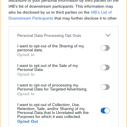
disclosure of your personal information by third parties on the
Gregoretti
: “
Normale. Silvio Berlusconi
IAB’s list of downstream participants. This information may
quanti processi ha avuto? È normale che quando
also be disclosed by us to third parties on the
IAB’s List of
cerchi di cambiare molte cose e magari usi metodi
Downstream Participants
that may further disclose it to other
forti, qualcuno possa chiedere di valutare il tuo
third parties.
operato. Di Matteo io dico: ‘Fidatevi. E vedete quello
Please note that this website/app uses one or more Google
Personal Data Processing Opt Outs
che fa
“.
services and may gather and store information including but
not limited to your visit or usage behaviour. You may click to
I want to opt-out of the Sharing of my
personal data.
A stretto giro, arrivano i ringraziamenti di
Salvini
:
grant or deny consent to Google and its third-party tags to
Opted In
use your data for below specified purposes in below Google
“
Ringrazio Sinisa, ha fatto un’intervista coraggiosa
consent section.
I want to opt-out of the Sale of my
dicendo che se fosse italiano voterebbe Salvini,
Personal Data.
lodando Lucia Borgonzoni
“. Poi sul fatto che
Opted In
l’allenatore si faccia curare in Emilia, regione la cui
I want to opt-out of processing my
sanità ha spesso criticato, il leader della Lega
Personal Data for Targeted Advertising.
Opted In
commenta: “
Ma certamente a Bologna ci
sono medici eccezionali
“.
I want to opt-out of Collection, Use,
Retention, Sale, and/or Sharing of my
Personal Data that Is Unrelated with the
INTANTO IL PREMIER CONTE COMMENTA LE
Purposes for which it was collected.
Opted Out
POSSIBILI DIMISSIONI DI DI MAIO