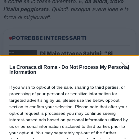
è come se lo fosse diventato. E,
da allora, trovo
l’Italia peggiorata
. Quindi, bisogna avere idee e la
forza di migliorare
“.
POTREBBE INTERESSARTI
Di Maio attacca Salvini: “Si
commenta da solo”
6 anni fa
La Cronaca di Roma -
Do Not Process My Personal
Information
Salvini avvisa: “Spendiamo
anche 100 miliardi o sarà rivolta”
If you wish to opt-out of the sale, sharing to third parties, or
6 anni fa
processing of your personal or sensitive information for
targeted advertising by us, please use the below opt-out
section to confirm your selection. Please note that after your
“
Matteo
– continua il tecnico rossoblù –
è uno tosto,
opt-out request is processed you may continue seeing
fa quello che fanno i grandi nel calcio: se promette,
interest-based ads based on personal information utilized by
mantiene. I grandi uomini fanno questo, nello sport e
us or personal information disclosed to third parties prior to
your opt-out. You may separately opt-out of the further
nella politica
“. Poi sul possibile processo per il caso