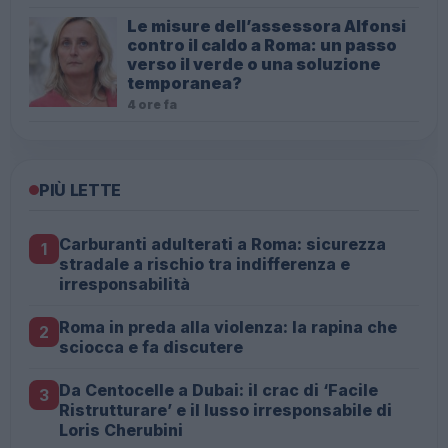
Le misure dell’assessora Alfonsi
contro il caldo a Roma: un passo
verso il verde o una soluzione
temporanea?
4 ore fa
PIÙ LETTE
Carburanti adulterati a Roma: sicurezza
1
stradale a rischio tra indifferenza e
irresponsabilità
Roma in preda alla violenza: la rapina che
2
sciocca e fa discutere
Da Centocelle a Dubai: il crac di ‘Facile
3
Ristrutturare’ e il lusso irresponsabile di
Loris Cherubini