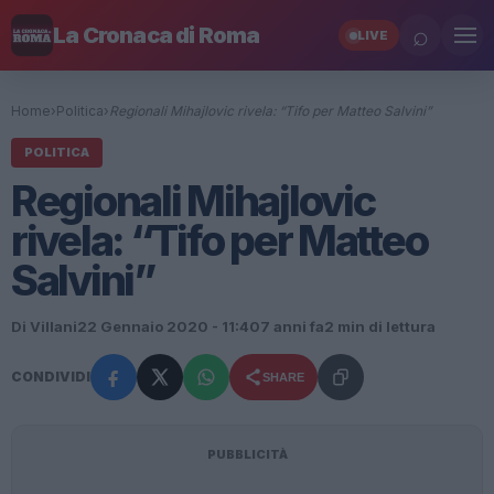
⌕
La Cronaca di Roma
LIVE
Home
›
Politica
›
Regionali Mihajlovic rivela: “Tifo per Matteo Salvini”
POLITICA
Regionali Mihajlovic
rivela: “Tifo per Matteo
Salvini”
Di Villani
22 Gennaio 2020 - 11:40
7 anni fa
2 min di lettura
CONDIVIDI
SHARE
PUBBLICITÀ