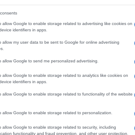
oni delle materie prime nei mercati all’ingrosso” conn
ll’emergenza
Coronavirus
. A partire dal mese di aprile pe
consents
ia per la luce che per il gas.
o allow Google to enable storage related to advertising like cookies on
evice identifiers in apps.
Successiva
 di
CORONAVIRUS ROMA Primo bimbo
o allow my user data to be sent to Google for online advertising
l
guarito al Bambino Gesù
s.
to allow Google to send me personalized advertising.
o allow Google to enable storage related to analytics like cookies on
evice identifiers in apps.
tto
CORONAVIRUS Anche Ucraina
asa?
o allow Google to enable storage related to functionality of the website
ed Egitto aiutano l’Italia
6 anni fa
o allow Google to enable storage related to personalization.
o allow Google to enable storage related to security, including
cation functionality and fraud prevention, and other user protection.