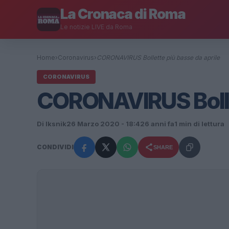
La Cronaca di Roma
Le notizie LIVE da Roma
Home
›
Coronavirus
›
CORONAVIRUS Bollette più basse da aprile
CORONAVIRUS
CORONAVIRUS Bollet
Di Iksnik
26 Marzo 2020 - 18:42
6 anni fa
1 min di lettura
CONDIVIDI
SHARE