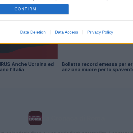
CONFIRM
Data Deletion
Data Access
Privacy Policy
RUS Anche Ucraina ed
Bolletta record emessa per er
ano l’Italia
anziana muore per lo spavent
La Cronaca di Roma