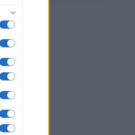
essa
r i