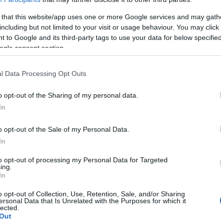
 that this website/app uses one or more Google services and may gath
including but not limited to your visit or usage behaviour. You may click 
 to Google and its third-party tags to use your data for below specifi
ogle consent section.
l Data Processing Opt Outs
o opt-out of the Sharing of my personal data.
In
o opt-out of the Sale of my Personal Data.
In
le
to opt-out of processing my Personal Data for Targeted
ing.
In
o opt-out of Collection, Use, Retention, Sale, and/or Sharing
. Stando a quanto riferito da Arera ci sarà una riduzione
ersonal Data that Is Unrelated with the Purposes for which it
lected.
ibasso nel secondo semestre del 2020 è dovuto, secondo
Out