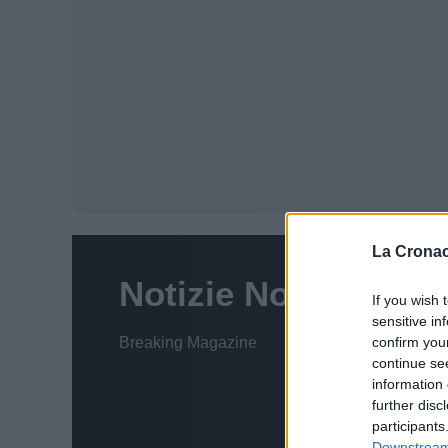
La Cronac
If you wish 
sensitive in
confirm you
continue se
information 
further disc
participants
Downstream 