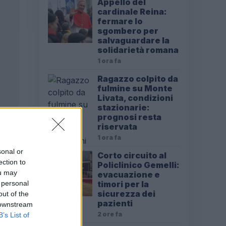
Appello del
cardinale Reina:
fermare lo
sgombero per
salvaguardare la
solidarietà romana
1 ora fa
Ragazzo colpito da
fulmine su Monte
Livata, condizioni
stazionarie:
prognosi resta
riservata
1 ora fa
sonal or
Corto circuito al
ection to
Policlinico Gemelli:
ou may
evacuazione e
 personal
timori per la
sicurezza dei
out of the
pazienti
 downstream
2 ore fa
B’s List of