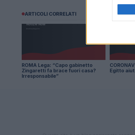
ARTICOLI CORRELATI
ROMA Lega: “Capo gabinetto
CORONAVI
Zingaretti fa brace fuori casa?
Egitto aiut
Irresponsabile”