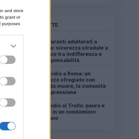
er and store
to grant or
ed purposes
PIÙ LETTE
Carburanti adulterati a
1
Roma: sicurezza stradale a
rischio tra indifferenza e
irresponsabilità
Omicidio a Roma: un
2
ragazzo sfregiato con
l’acido muore, la comunità
in apprensione
Incendio al Trullo: paura e
3
caos in un condominio
romano
 del