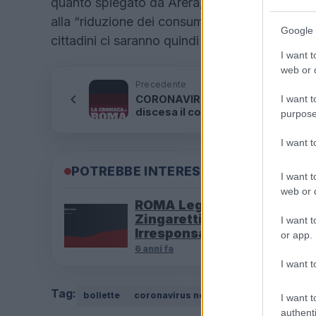
quanto spiegato da Arera, alle “basse quotazi
alla “riduzione dei consumi” dovuta anche a
Google 
cittadini ci saranno quindi bollette più basse s
I want t
web or d
Precedente
CORONAVIRUS ITALIA Dopo giorni
I want t
discesa il contagio torna a salire. I
purpose
bollettino
I want 
POTREBBE INTERESSARTI
I want t
web or d
ROMA Lega: “Capo gabine
Zingaretti fa brace fuori c
I want t
Irresponsabile”
or app.
6 anni fa
I want t
Tag:
bollette
coronavirus news
I want t
authenti