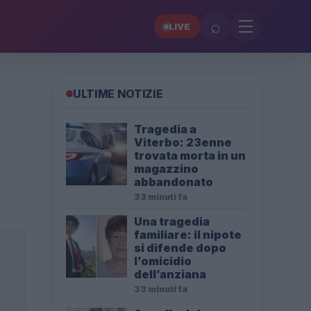
⌕
LIVE
ULTIME NOTIZIE
Tragedia a
Viterbo: 23enne
trovata morta in un
magazzino
abbandonato
33 minuti fa
Una tragedia
familiare: il nipote
si difende dopo
l’omicidio
dell’anziana
33 minuti fa