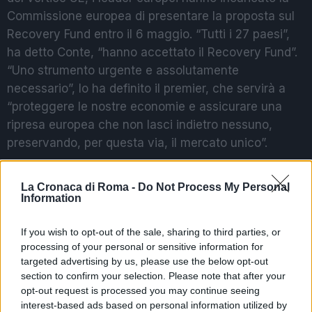
Commissione europea di presentare la proposta sul
Recovery Fund entro il 6 maggio. “Tutti i 27 paesi”,
ha detto Conte, “hanno accettato il Recovery Fund”.
“Uno strumento urgente e assolutamente
necessario”, lo ha definito il premier, che servirà a
“proteggere le nostre economie e assicurare una
ripresa europea che non lasci indietro nessuno,
preservando, per questa via, il mercato unico”.
Successiva
La Cronaca di Roma -
Do Not Process My Personal
Precedente
REGIONE LAZIO –
Information
ROMA Abbattute
ECOTECH Avviata
20 baracche
indagine sulla
If you wish to opt-out of the sale, sharing to third parties, or
abusive
fornitura delle
processing of your personal or sensitive information for
mascherine
targeted advertising by us, please use the below opt-out
section to confirm your selection. Please note that after your
opt-out request is processed you may continue seeing
interest-based ads based on personal information utilized by
POTREBBE INTERESSARTI