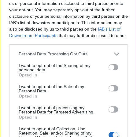
us or personal information disclosed to third parties prior to
your opt-out. You may separately opt-out of the further
Fiumicino, squalo attacca un
disclosure of your personal information by third parties on the
pescatore: attimi di terrore sul
IAB’s list of downstream participants. This information may
lungomare romano
also be disclosed by us to third parties on the
IAB’s List of
5 anni fa
Downstream Participants
that may further disclose it to other
UFFICIALE: il Lazio torna in zona
third parties.
rossa. Approvato il nuovo
decreto legge anti-Covid
Please note that this website/app uses one or more Google
Personal Data Processing Opt Outs
5 anni fa
services and may gather and store information including but
not limited to your visit or usage behaviour. You may click to
I want to opt-out of the Sharing of my
personal data.
grant or deny consent to Google and its third-party tags to
Opted In
Tag:
Conte
Giuseppe Conte
recovery fund
use your data for below specified purposes in below Google
consent section.
I want to opt-out of the Sale of my
ultime-notizie
Personal Data.
Opted In
I want to opt-out of processing my
ARTICOLI CORRELATI
Personal Data for Targeted Advertising.
Opted In
I want to opt-out of Collection, Use,
Retention, Sale, and/or Sharing of my