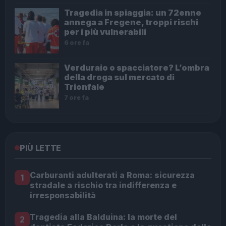
Tragedia in spiaggia: un 72enne
annega a Fregene, troppi rischi
per i più vulnerabili
6 ore fa
Verduraio o spacciatore? L’ombra
della droga sul mercato di
Trionfale
7 ore fa
PIÙ LETTE
Carburanti adulterati a Roma: sicurezza
1
stradale a rischio tra indifferenza e
irresponsabilità
Tragedia alla Balduina: la morte del
2