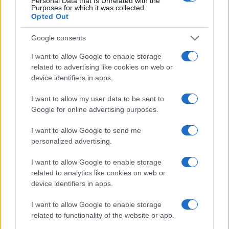
Personal Data that Is Unrelated with the
Purposes for which it was collected.
Opted Out
Google consents
Fiumicino, squalo attacca un pescatore: attimi di
terrore sul lungomare romano
I want to allow Google to enable storage
related to advertising like cookies on web or
device identifiers in apps.
I want to allow my user data to be sent to
Google for online advertising purposes.
I want to allow Google to send me
UFFICIALE: il Lazio torna in zona rossa. Approvato il
nuovo decreto legge anti-Covid
personalized advertising.
I want to allow Google to enable storage
related to analytics like cookies on web or
device identifiers in apps.
I want to allow Google to enable storage
related to functionality of the website or app.
Il M5S conferma il no al Mes: ​”Non lasceremo