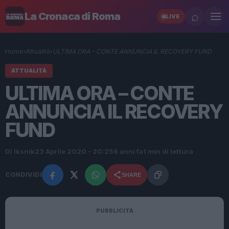
⌕
La Cronaca di Roma
LIVE
Home
›
Attualità
›
ULTIMA ORA – CONTE ANNUNCIA IL RECOVERY FUND
ATTUALITÀ
ULTIMA ORA – CONTE
ANNUNCIA IL RECOVERY
FUND
Di Iksnik
23 Aprile 2020 - 20:25
6 anni fa
1 min di lettura
CONDIVIDI
SHARE
PUBBLICITÀ