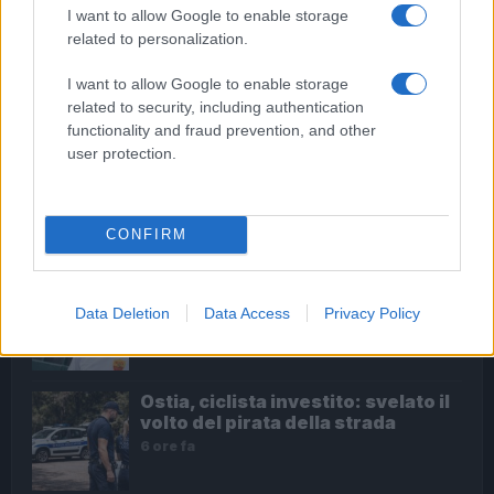
commissariare l’Italia”
I want to allow Google to enable storage
related to personalization.
I want to allow Google to enable storage
ULTIME NOTIZIE
related to security, including authentication
functionality and fraud prevention, and other
user protection.
Dalla festa al dramma: la morte di
Benedetta Marino e l’appello per
un futuro più sicuro per i giovani
3 ore fa
CONFIRM
Calciomercato Roma: Gasperini
alza la voce, tensioni con la
Data Deletion
Data Access
Privacy Policy
società e futuro incerto
6 ore fa
Ostia, ciclista investito: svelato il
volto del pirata della strada
6 ore fa