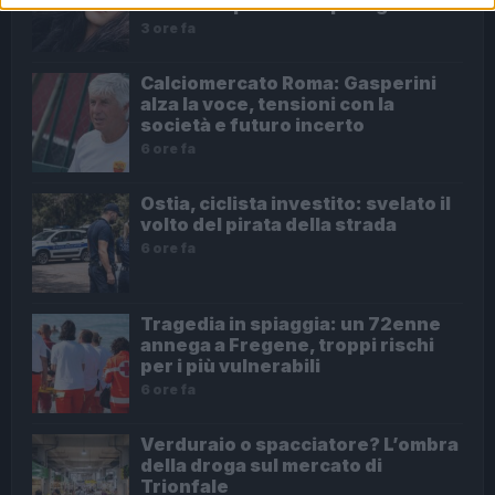
un futuro più sicuro per i giovani
3 ore fa
Calciomercato Roma: Gasperini
alza la voce, tensioni con la
società e futuro incerto
6 ore fa
Ostia, ciclista investito: svelato il
volto del pirata della strada
6 ore fa
Tragedia in spiaggia: un 72enne
annega a Fregene, troppi rischi
per i più vulnerabili
6 ore fa
Verduraio o spacciatore? L’ombra
della droga sul mercato di
Trionfale