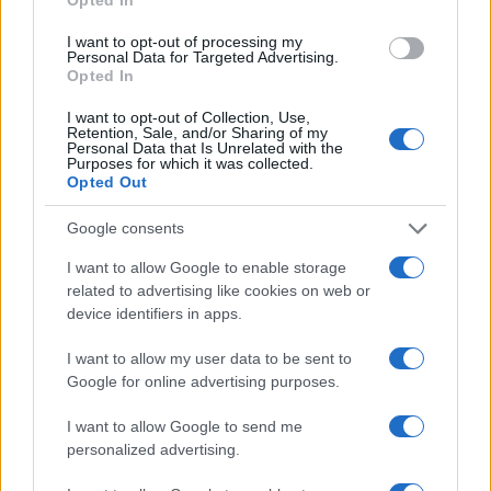
rossa. Approvato il nuovo
decreto legge anti-Covid
I want to opt-out of processing my
Personal Data for Targeted Advertising.
5 anni fa
Opted In
I want to opt-out of Collection, Use,
Tag:
Retention, Sale, and/or Sharing of my
aziende
regioni
ultime-notizie
Personal Data that Is Unrelated with the
Purposes for which it was collected.
Opted Out
ARTICOLI CORRELATI
Google consents
I want to allow Google to enable storage
related to advertising like cookies on web or
device identifiers in apps.
I want to allow my user data to be sent to
Google for online advertising purposes.
Fiumicino, squalo attacca un pescatore: attimi di
terrore sul lungomare romano
I want to allow Google to send me
personalized advertising.