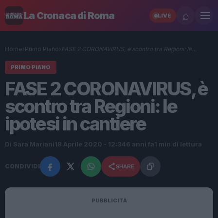
⌕
La Cronaca di Roma
LIVE
Home
›
Primo Piano
›
FASE 2 CORONAVIRUS, è scontro tra Regioni: le…
PRIMO PIANO
FASE 2 CORONAVIRUS, è
scontro tra Regioni: le
ipotesi in cantiere
Di Sara Mariani
18 Aprile 2020 - 12:34
6 anni fa
1 min di lettura
CONDIVIDI
SHARE
PUBBLICITÀ