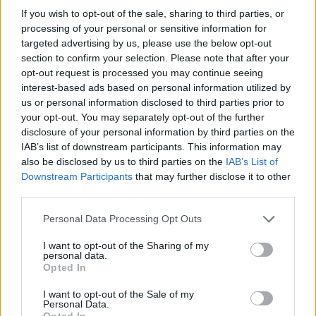
If you wish to opt-out of the sale, sharing to third parties, or
partita delle aziende: quali apriranno per prime?
processing of your personal or sensitive information for
Capitolo ristoranti, discoteche, pub, stadi, concerti è
targeted advertising by us, please use the below opt-out
all’ordine del giorno ma con gradualità.
section to confirm your selection. Please note that after your
opt-out request is processed you may continue seeing
interest-based ads based on personal information utilized by
Precedente
Successiva
us or personal information disclosed to third parties prior to
Coronavirus,
INCHIESTA –
your opt-out. You may separately opt-out of the further
scrive vademecum
Nuovo caso di
disclosure of your personal information by third parties on the
su come eludere i
parentopoli al
IAB’s list of downstream participants. This information may
controlli:
Policlinico Tor
also be disclosed by us to third parties on the
IAB’s List of
denunciato
Vergata?
Downstream Participants
that may further disclose it to other
third parties.
Please note that this website/app uses one or more Google
POTREBBE INTERESSARTI
Personal Data Processing Opt Outs
services and may gather and store information including but
not limited to your visit or usage behaviour. You may click to
I want to opt-out of the Sharing of my
Fiumicino, squalo attacca un
personal data.
grant or deny consent to Google and its third-party tags to
pescatore: attimi di terrore sul
Opted In
use your data for below specified purposes in below Google
lungomare romano
consent section.
I want to opt-out of the Sale of my
5 anni fa
Personal Data.
UFFICIALE: il Lazio torna in zona
Opted In