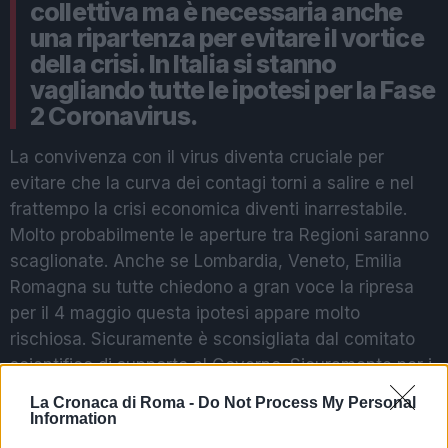
collettiva ma è necessaria anche
una ripartenza per evitare il vortice
della crisi. In Italia si stanno
vagliando tutte le ipotesi per la Fase
2 Coronavirus.
La convivenza con il virus diventa cruciale per
evitare che la curva dei contagi torni a salire e nel
frattempo la crisi economica diventi inarrestabile.
Molto probabilmente le aperture tra Regioni saranno
scaglionate. Anche se Lombardia, Veneto, Emilia
Romagna su tutte chiedono a gran voce la ripresa
per il 4 maggio questa ipotesi appare molto
rischiosa. Sicuramente è sconsigliata dal comitato
scientifico di supporto al Governo. Sicuramente per i
primi tempi ci sarà il divieto di spostarsi tra Regioni
La Cronaca di Roma -
Do Not Process My Personal
per evitare trasmissione del virus al Sud, in questo
Information
momento il territorio meno colpito. Poi ci sarà la