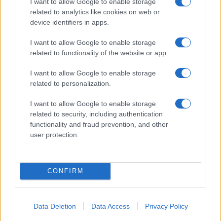
I want to allow Google to enable storage
related to analytics like cookies on web or
device identifiers in apps.
I want to allow Google to enable storage
UFFICIALE: il Lazio torna in zona rossa. Approvato il
related to functionality of the website or app.
nuovo decreto legge anti-Covid
I want to allow Google to enable storage
related to personalization.
I want to allow Google to enable storage
related to security, including authentication
functionality and fraud prevention, and other
user protection.
Roma – Rissa tra riders, un accoltellato
CONFIRM
ULTIME NOTIZIE
Dalla festa al dramma: la morte di
Data Deletion
Data Access
Privacy Policy
Benedetta Marino e l’appello per