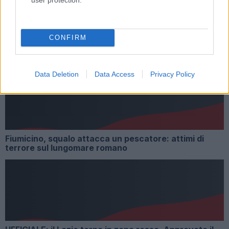
Tag:
Conte
Lucia Azzolina
Scuola
ultime-notizie
CONFIRM
ARTICOLI CORRELATI
Data Deletion
Data Access
Privacy Policy
Fiumicino, squalo attacca un pescatore: attimi di
terrore sul lungomare romano