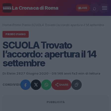
⌕
La Cronaca di Roma
LIVE
Home
›
Primo Piano
›
SCUOLA Trovato l’accordo: apertura il 14 settembre
PRIMO PIANO
SCUOLA Trovato
l’accordo: apertura il 14
settembre
Di Eleim 28
27 Giugno 2020 - 09:14
6 anni fa
3 min di lettura
CONDIVIDI
SHARE
PUBBLICITÀ