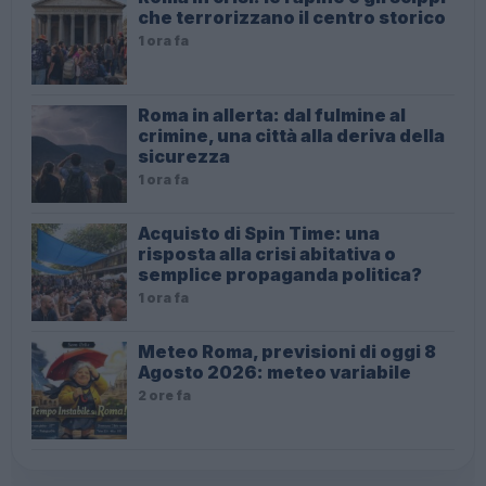
che terrorizzano il centro storico
1 ora fa
Roma in allerta: dal fulmine al
crimine, una città alla deriva della
sicurezza
1 ora fa
Acquisto di Spin Time: una
risposta alla crisi abitativa o
semplice propaganda politica?
1 ora fa
Meteo Roma, previsioni di oggi 8
Agosto 2026: meteo variabile
2 ore fa