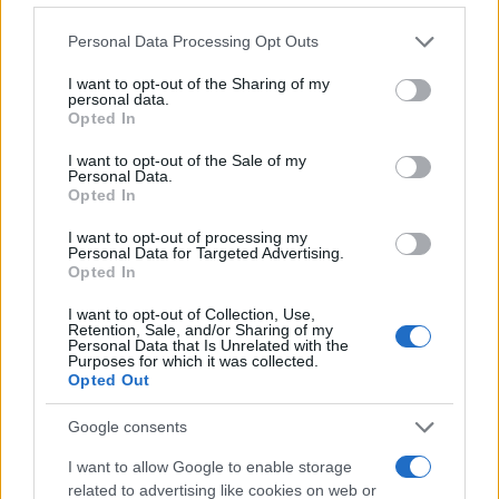
settembre spero davvero che si riesca a fare quello
Please note that this website/app uses one or more Google
che in tanti stanno chiedendo, cioè cercare luoghi
Personal Data Processing Opt Outs
services and may gather and store information including but
alternativi alle scuole per svolgere le elezioni.
not limited to your visit or usage behaviour. You may click to
I want to opt-out of the Sharing of my
Diversamente sarebbe onestamente un cazzotto
personal data.
grant or deny consent to Google and its third-party tags to
Opted In
nell’occhio e una vera beffa. Spero si risolva
use your data for below specified purposes in below Google
positivamente. La didattica a distanza sotto i
consent section.
I want to opt-out of the Sale of my
Personal Data.
quattordici anni non si fa, si fa soltanto per la scuola
Opted In
secondaria di secondo livello ma in condizioni
I want to opt-out of processing my
assolutamente residuali, quando è proprio
Personal Data for Targeted Advertising.
impossibile dare vita alla didattica normale.
Opted In
L’impegno e l’obiettivo del Governo è riportare dal 14
I want to opt-out of Collection, Use,
settembre tutti gli studenti in aula in presenza e
Retention, Sale, and/or Sharing of my
Personal Data that Is Unrelated with the
immaginare la didattica a distanza come vera e
Purposes for which it was collected.
Opted Out
propria extrema ratio”
.
Google consents
DIRETTORE SPALLANZANI: “A LUGLIO LA
I want to allow Google to enable storage
SPERIMENTAZIONE DEL VACCINO”
related to advertising like cookies on web or