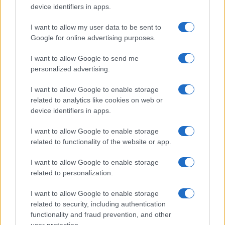
device identifiers in apps.
Precedente
Successiva
Direttore
Dagli Usa: il
I want to allow my user data to be sent to
Spallanzani: “A
Coronavirus
Google for online advertising purposes.
luglio la
colpisce anche il
sperimentazione
sistema
I want to allow Google to send me
del vaccino”
immunitario
personalized advertising.
I want to allow Google to enable storage
related to analytics like cookies on web or
POTREBBE INTERESSARTI
device identifiers in apps.
Fiumicino, squalo attacca un
I want to allow Google to enable storage
pescatore: attimi di terrore sul
related to functionality of the website or app.
lungomare romano
5 anni fa
I want to allow Google to enable storage
related to personalization.
UFFICIALE: il Lazio torna in zona
rossa. Approvato il nuovo
decreto legge anti-Covid
I want to allow Google to enable storage
related to security, including authentication
5 anni fa
functionality and fraud prevention, and other
user protection.