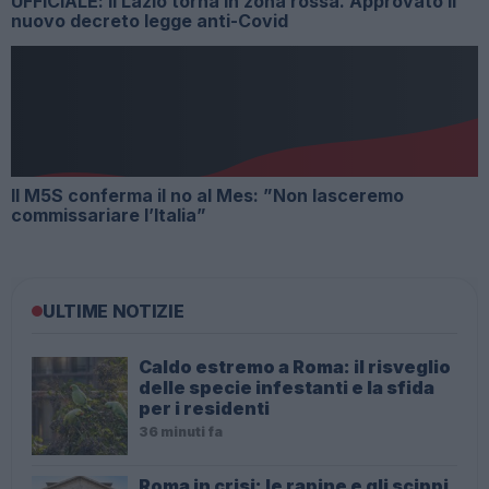
UFFICIALE: il Lazio torna in zona rossa. Approvato il
nuovo decreto legge anti-Covid
Il M5S conferma il no al Mes: ​”Non lasceremo
commissariare l’Italia”
ULTIME NOTIZIE
Caldo estremo a Roma: il risveglio
delle specie infestanti e la sfida
per i residenti
36 minuti fa
Roma in crisi: le rapine e gli scippi