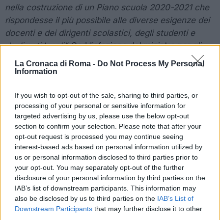
nella costruzione di un Piano scuola 2020-2021 che
rispondesse il più possibile alle diverse esigenze dei
docenti e dei dirigenti scolastici, degli studenti e
degli enti locali”
. Soddisfazione del ministro per gli
Affari Regionali, Francesco Boccia. Il ministro della
La Cronaca di Roma -
Do Not Process My Personal
Salute Roberto Speranza ha dichiarato:
“Un primo
Information
importante passo avanti. Ora dobbiamo continuare a
If you wish to opt-out of the sale, sharing to third parties, or
lavorare insieme anche con il massimo
processing of your personal or sensitive information for
coinvolgimento delle forze sociali. È essenziale
targeted advertising by us, please use the below opt-out
investire nuove ingenti risorse per garantire la
section to confirm your selection. Please note that after your
riapertura di tutte le scuole nella massima sicurezza.
opt-out request is processed you may continue seeing
interest-based ads based on personal information utilized by
È un obiettivo fondamentale su cui tutto il Paese
us or personal information disclosed to third parties prior to
deve essere unito”
.
your opt-out. You may separately opt-out of the further
disclosure of your personal information by third parties on the
Il sottosegretario all’Istruzione Peppe De Cristofaro:
IAB’s list of downstream participants. This information may
“Le scuole riapriranno l’1 settembre per i corsi di
also be disclosed by us to third parties on the
IAB’s List of
Downstream Participants
that may further disclose it to other
recupero e il 14 c’è la riapertura vera e propria. Il 20
third parties.