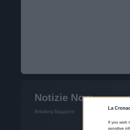
La Cronac
If you wish 
sensitive in