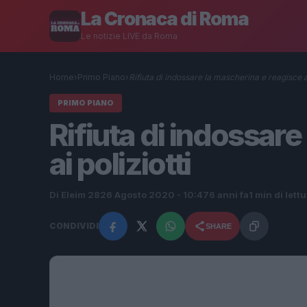
La Cronaca di Roma
Le notizie LIVE da Roma
Home
›
Primo Piano
›
Rifiuta di indossare la mascherina e reagisce 
PRIMO PIANO
Rifiuta di indossar
ai poliziotti
Di Eleim 28
26 Agosto 2020 - 10:47
6 anni fa
1 min di lett
CONDIVIDI
SHARE