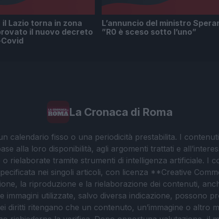
il Lazio torna in zona
L’annuncio del ministro Speran
rovato il nuovo decreto
”R0 è sceso sotto l’uno”
-Covid
La Cronaca di Roma
 calendario fisso o una periodicità prestabilita. I contenut
ase alla loro disponibilità, agli argomenti trattati e all’int
 rielaborate tramite strumenti di intelligenza artificiale. I 
 specificata nei singoli articoli, con licenza **Creative C
ione, la riproduzione e la rielaborazione dei contenuti, an
. Le immagini utilizzate, salvo diversa indicazione, possono pr
ei diritti ritengano che un contenuto, un’immagine o altro mat
ssono richiederne la verifica. Dopo opportuna valutazione, il 