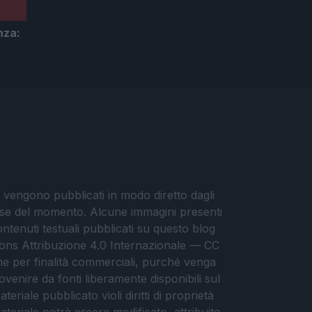
za: ​
i vengono pubblicati in modo diretto dagli
eresse del momento. Alcune immagini presenti
contenuti testuali pubblicati su questo blog
ommons Attribuzione 4.0 Internazionale — CC
che per finalità commerciali, purché venga
ovenire da fonti liberamente disponibili sul
eriale pubblicato violi diritti di proprietà
materiale potrà essere modificato, attribuito