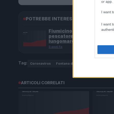
or app.
darsi”
I want t
POTREBBE INTERESSARTI
I want t
authenti
Fiumicino, squalo attacca 
pescatore: attimi di terrore
lungomare romano
5 anni fa
Tag:
Coronavirus
Fontana di Trevi
mascherina
ARTICOLI CORRELATI