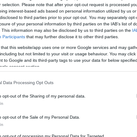
r selection. Please note that after your opt-out request is processed y
eing interest-based ads based on personal information utilized by us or
disclosed to third parties prior to your opt-out. You may separately opt-
losure of your personal information by third parties on the IAB’s list of
. This information may also be disclosed by us to third parties on the
IA
Participants
that may further disclose it to other third parties.
 that this website/app uses one or more Google services and may gath
including but not limited to your visit or usage behaviour. You may click 
 to Google and its third-party tags to use your data for below specifi
ogle consent section.
l Data Processing Opt Outs
o opt-out of the Sharing of my personal data.
In
le
o opt-out of the Sale of my Personal Data.
In
 con violenza ai poliziotti.
to opt-out of processing my Personal Data for Targeted