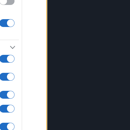
lia
a
evi’
za
tri