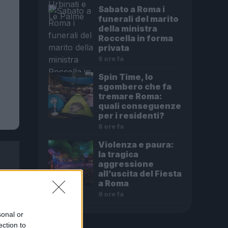
Sabato a Roma i
funerali del marito
della ministra
Roccella in forma
privata
8 ore fa
Spin Time, lo
sgombero che fa
tremare Roma:
quali conseguenze
per i residenti?
8 ore fa
Violenza e paura:
la tragica
aggressione
all’uscita del Fiesta
a Roma
9 ore fa
sonal or
ection to