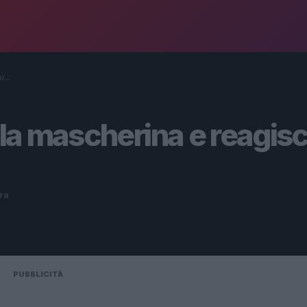
ai…
e la mascherina e reagis
ura
PUBBLICITÀ