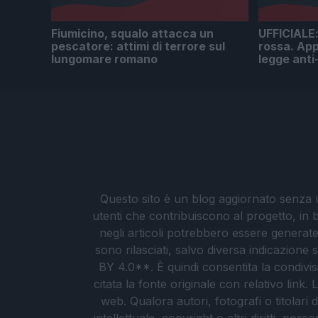
Fiumicino, squalo attacca un
UFFICIALE: 
pescatore: attimi di terrore sul
rossa. App
lungomare romano
legge anti
Questo sito è un blog aggiornato senza un
utenti che contribuiscono al progetto, in b
negli articoli potrebbero essere generate o
sono rilasciati, salvo diversa indicazione
BY 4.0**. È quindi consentita la condivis
citata la fonte originale con relativo link
web. Qualora autori, fotografi o titolari d
intellettuale, copyright o altri diritti, po