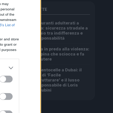
ou may
PIÙ LETTE
 personal
out of the
 downstream
Carburanti adulterati a
1
B’s List of
Roma: sicurezza stradale a
rischio tra indifferenza e
irresponsabilità
er and store
to grant or
Roma in preda alla violenza:
ed purposes
2
la rapina che sciocca e fa
discutere
Da Centocelle a Dubai: il
3
crac di ‘Facile
Ristrutturare’ e il lusso
irresponsabile di Loris
Cherubini