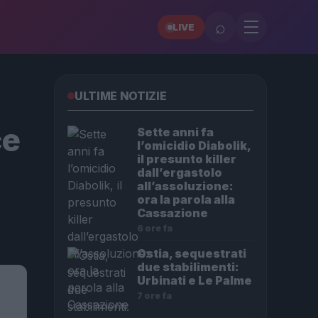
⌕
LIVE
ULTIME NOTIZIE
ce
Sette anni fa
l’omicidio Diabolik,
il presunto killer
dall’ergastolo
all’assoluzione:
ora la parola alla
Cassazione
6 ore fa
Ostia, sequestrati
due stabilimenti:
Urbinati e Le Palme
7 ore fa