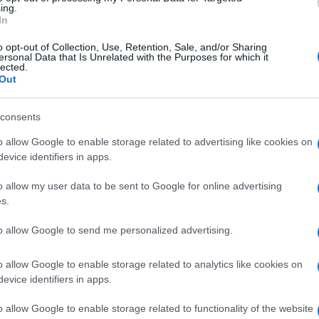
ing.
In
 con violenza ai poliziotti. Cittadino italiano di 22 anni
nza, oltraggio e lesioni a pubblico ufficiale. Una pattug
o opt-out of Collection, Use, Retention, Sale, and/or Sharing
ersonal Data that Is Unrelated with the Purposes for which it
i costanti controlli nell’area antistante il monumento h
lected.
Out
a causa dell’alto numero delle persone presenti in quel
rifiutato. Quando gli agenti del I Gruppo Centro ‘ex Tr
consents
ha tentato di sottrarsi al controllo con una tale violen
ato la frattura di una mano. Leggermente feriti anche al
o allow Google to enable storage related to advertising like cookies on
evice identifiers in apps.
, con numerosi precedenti penali, tratto in arresto e
sposizione dell’Autorità Giudiziaria. Il giovane è ora in
o allow my user data to be sent to Google for online advertising
rrà questa mattina.
s.
to allow Google to send me personalized advertising.
 PUO’ DARSI”
o allow Google to enable storage related to analytics like cookies on
evice identifiers in apps.
Successiva
ROMA TBM Pusher sequestrati e
o allow Google to enable storage related to functionality of the website
uò
violentati: un arresto