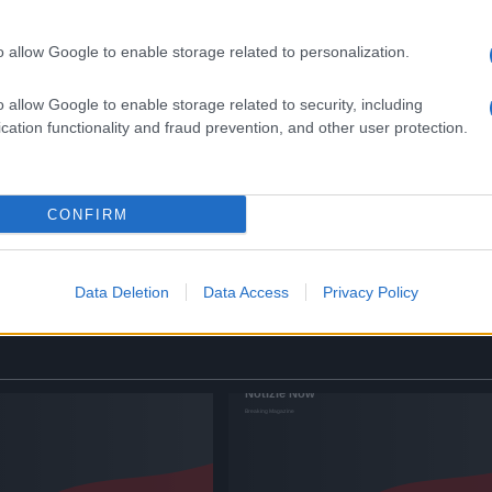
o allow Google to enable storage related to personalization.
o allow Google to enable storage related to security, including
cation functionality and fraud prevention, and other user protection.
un
UFFICIALE: il Lazio torna in zo
 sul
rossa. Approvato il nuovo
decreto legge anti-Covid
5 anni fa
CONFIRM
ultime-notizie
Data Deletion
Data Access
Privacy Policy