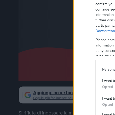
confirm you
continue se
information 
further disc
participants
Downstream 
Please note
information 
deny consent
in below Go
Persona
I want t
Opted 
Aggiungi come fonte preferita su Goog
Seguici più facilmente nelle notizie consigliate
I want t
Opted 
Si rifiuta di indossare la mascherina e reagisce
I want 