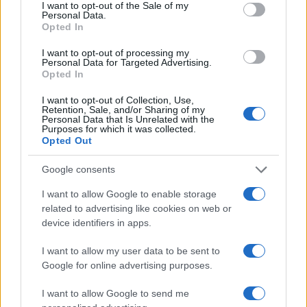
consent section.
I want to opt-out of the Sale of my
26 Agosto 2020 - 10:47
Eleim 28
Personal Data.
Opted In
Si rifiuta di indossare la mascherina e reagisce
con violenza ai poliziotti. Si rifiuta di indossare la
I want to opt-out of processing my
Personal Data for Targeted Advertising.
mascherina e reagisce con violenza ai poliziotti.
Opted In
Cittadino italiano di 22…
I want to opt-out of Collection, Use,
Retention, Sale, and/or Sharing of my
Leggi l’articolo →
Personal Data that Is Unrelated with the
Purposes for which it was collected.
Opted Out
Google consents
I want to allow Google to enable storage
related to advertising like cookies on web or
device identifiers in apps.
I want to allow my user data to be sent to
Google for online advertising purposes.
I want to allow Google to send me