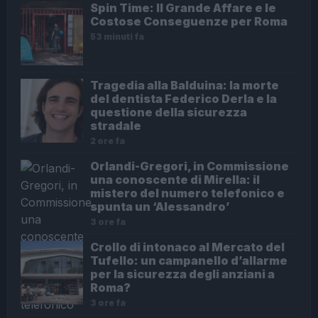
Spin Time: Il Grande Affare e le
Costose Conseguenze per Roma
53 minuti fa
Tragedia alla Balduina: la morte
del dentista Federico Derla e la
questione della sicurezza
stradale
2 ore fa
Orlandi-Gregori, in Commissione
una conoscente di Mirella: il
mistero del numero telefonico e
spunta un ‘Alessandro’
3 ore fa
Crollo di intonaco al Mercato del
Tufello: un campanello d’allarme
per la sicurezza degli anziani a
Roma?
3 ore fa