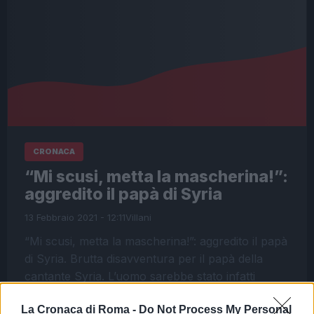
CRONACA
“Mi scusi, metta la mascherina!”:
aggredito il papà di Syria
13 Febbraio 2021 - 12:11
Villani
“Mi scusi, metta la mascherina!”: aggredito il papà
di Syria. Brutta disavventura per il papà della
cantante Syria. L’uomo sarebbe stato infatti
aggredito e picchiato mentre si trovava…
La Cronaca di Roma -
Do Not Process My Personal