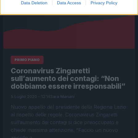
Data Deletion
Data Access
Privacy Policy
PRIMO PIANO
Coronavirus Zingaretti
sull’aumento dei contagi: “Non
dobbiamo essere irresponsabili”
5 Luglio 2020 - 12:14
Sara Mariani
Nuovo appello del presidente della Regione Lazio
al rispetto delle regole. Coronavirus Zingaretti
sull’aumento dei contagi si dice preoccupato e
chiede massima attenzione. “Faccio un nuovo
appello a…