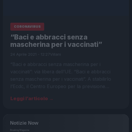
CORONAVIRUS
“Baci e abbracci senza
mascherina per i vaccinati”
24 Aprile 2021 - 12:27
Villani
“Baci e abbracci senza mascherina per i
vaccinati”: via libera dell’UE. “Baci e abbracci
senza mascherina per i vaccinati”. A stabilirlo
l’Ecdc, il Centro Europeo per la previsione…
Leggi l’articolo →