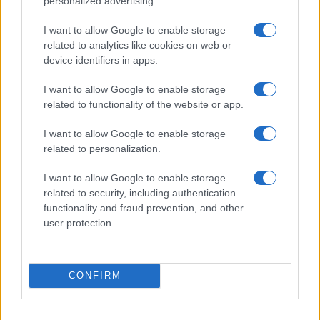
personalized advertising.
I want to allow Google to enable storage
POLITICA
related to analytics like cookies on web or
CORONAVIRUS Zingaretti accusa
device identifiers in apps.
‘velatamente’ Salvini
I want to allow Google to enable storage
5 Agosto 2020 - 09:55
Eleim 28
related to functionality of the website or app.
Nicola Zingaretti accusa ‘velatamente’ Matteo
I want to allow Google to enable storage
Salvini: “Ci sono scellerati che per farsi pubblicità
related to personalization.
tolgono la mascherina”. Zingaretti accusa Salvini
che qualche giorno fa non ha indossato la
I want to allow Google to enable storage
related to security, including authentication
mascherina…
functionality and fraud prevention, and other
Leggi l’articolo →
user protection.
CONFIRM