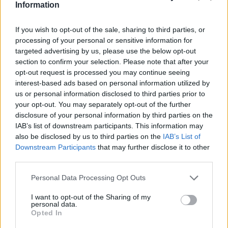
Information
Leggi l’articolo →
If you wish to opt-out of the sale, sharing to third parties, or
processing of your personal or sensitive information for
targeted advertising by us, please use the below opt-out
section to confirm your selection. Please note that after your
opt-out request is processed you may continue seeing
interest-based ads based on personal information utilized by
us or personal information disclosed to third parties prior to
your opt-out. You may separately opt-out of the further
disclosure of your personal information by third parties on the
IAB’s list of downstream participants. This information may
also be disclosed by us to third parties on the
IAB’s List of
Downstream Participants
that may further disclose it to other
third parties.
PRIMO PIANO
Please note that this website/app uses one or more Google
Personal Data Processing Opt Outs
services and may gather and store information including but
Rifiuta di indossare la
not limited to your visit or usage behaviour. You may click to
I want to opt-out of the Sharing of my
mascherina e reagisce ai
personal data.
grant or deny consent to Google and its third-party tags to
Opted In
poliziotti
use your data for below specified purposes in below Google