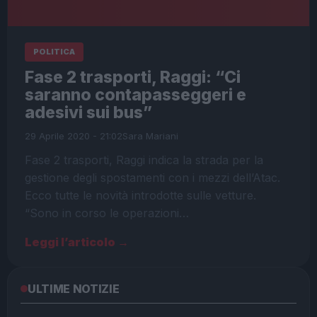
POLITICA
Fase 2 trasporti, Raggi: “Ci
saranno contapasseggeri e
adesivi sui bus”
29 Aprile 2020 - 21:02
Sara Mariani
Fase 2 trasporti, Raggi indica la strada per la
gestione degli spostamenti con i mezzi dell’Atac.
Ecco tutte le novità introdotte sulle vetture.
“Sono in corso le operazioni…
Leggi l’articolo →
ULTIME NOTIZIE