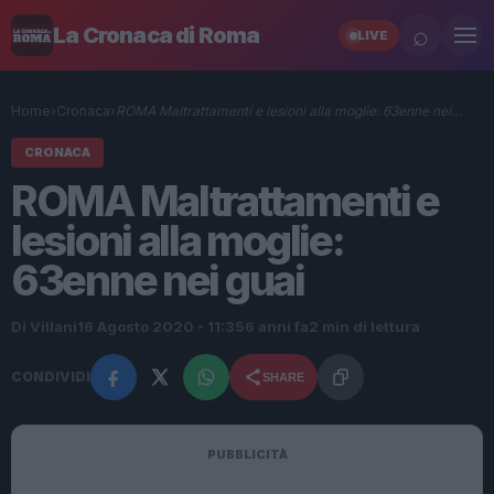
⌕
La Cronaca di Roma
LIVE
Home
›
Cronaca
›
ROMA Maltrattamenti e lesioni alla moglie: 63enne nei…
CRONACA
ROMA Maltrattamenti e
lesioni alla moglie:
63enne nei guai
Di Villani
16 Agosto 2020 - 11:35
6 anni fa
2 min di lettura
CONDIVIDI
SHARE
PUBBLICITÀ