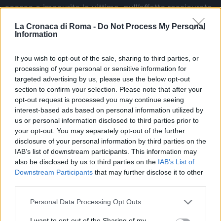
scosso e impaurito la vittima, null’affatto rassicurata
dalla presenza degli agenti, al punto da non riuscire
La Cronaca di Roma -
Do Not Process My Personal
a tratti nemmeno a parlare. La donna è stata quindi
Information
soccorsa dai medici giunti anch’essi sul posto,
If you wish to opt-out of the sale, sharing to third parties, or
ricevendo una
prognosi di 2 giorni
. Ulteriori
processing of your personal or sensitive information for
accertamenti per lei si sono svolti presso il Policlinico
targeted advertising by us, please use the below opt-out
Tor Vergata. Nella successiva denuncia, la donna ha
section to confirm your selection. Please note that after your
poi raccontato di essere stata aggredita mentre
opt-out request is processed you may continue seeing
faceva colazione colpita con un pugno sulla mano e
interest-based ads based on personal information utilized by
us or personal information disclosed to third parties prior to
sulle dita. Per il 63enne sono dunque scattate le
your opt-out. You may separately opt-out of the further
manette con l’accusa di
maltrattamenti e lesioni
.
disclosure of your personal information by third parties on the
IAB’s list of downstream participants. This information may
also be disclosed by us to third parties on the
IAB’s List of
Precedente
Successiva
Downstream Participants
that may further disclose it to other
Controlli antidroga
Con motorino
third parties.
della Polizia:
rubato tenta di
arresti in diversi
fare irruzione nel
Please note that this website/app uses one or more Google
Personal Data Processing Opt Outs
quartieri della
campo nomadi
services and may gather and store information including but
capitale
not limited to your visit or usage behaviour. You may click to
I want to opt-out of the Sharing of my