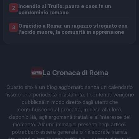
Incendio al Trullo: paura e caos in un
2
condominio romano
Omicidio a Roma: un ragazzo sfregiato con
3
l’acido muore, la comunità in apprensione
La Cronaca di Roma
Questo sito è un blog aggiornato senza un calendario
fisso o una periodicità prestabilita. I contenuti vengono
pubblicati in modo diretto dagli utenti che
contribuiscono al progetto, in base alla loro
disponibilità, agli argomenti trattati e all’interesse del
momento. Alcune immagini presenti negli articoli
potrebbero essere generate o rielaborate tramite