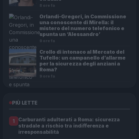
8 ore fa
Orlandi-Gregori, in Commissione
una conoscente di Mirella: il
mistero del numero telefonico e
spunta un ‘Alessandro’
9 ore fa
Crollo di intonaco al Mercato del
Tufello: un campanello d’allarme
per la sicurezza degli anziani a
Roma?
9 ore fa
PIÙ LETTE
Carburanti adulterati a Roma: sicurezza
1
stradale a rischio tra indifferenza e
irresponsabilità