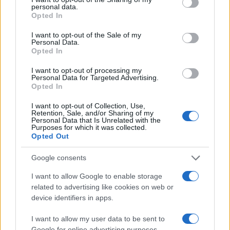
personal data.
grant or deny consent to Google and its third-party tags to
Opted In
use your data for below specified purposes in below Google
consent section.
POTREBBE INTERESSARTI
I want to opt-out of the Sale of my
Personal Data.
Opted In
Fiumicino, squalo attacca un
pescatore: attimi di terrore sul
I want to opt-out of processing my
lungomare romano
Personal Data for Targeted Advertising.
Opted In
5 anni fa
UFFICIALE: il Lazio torna in zona
I want to opt-out of Collection, Use,
rossa. Approvato il nuovo
Retention, Sale, and/or Sharing of my
Personal Data that Is Unrelated with the
decreto legge anti-Covid
Purposes for which it was collected.
5 anni fa
Opted Out
Google consents
Tag:
Arresto
Lesioni
maltrattamenti
ultime-notizie
I want to allow Google to enable storage
related to advertising like cookies on web or
device identifiers in apps.
ARTICOLI CORRELATI
I want to allow my user data to be sent to
Google for online advertising purposes.