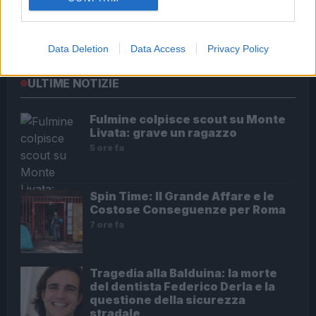
Roma – Rissa tra riders, un accoltellato
Data Deletion
Data Access
Privacy Policy
ULTIME NOTIZIE
Fulmine colpisce scout su Monte
Livata: grave un ragazzo
5 ore fa
Spin Time: Il Grande Affare e le
Costose Conseguenze per Roma
7 ore fa
Tragedia alla Balduina: la morte
del dentista Federico Derla e la
questione della sicurezza
stradale