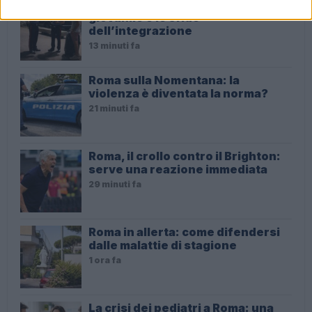
Risse a Trastevere: violenza
giovanile e le sfide
dell’integrazione
13 minuti fa
Roma sulla Nomentana: la
violenza è diventata la norma?
21 minuti fa
Roma, il crollo contro il Brighton:
serve una reazione immediata
29 minuti fa
Roma in allerta: come difendersi
dalle malattie di stagione
1 ora fa
La crisi dei pediatri a Roma: una