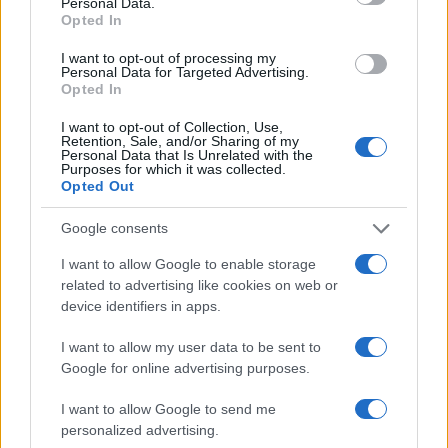
Personal Data.
5 anni fa
Opted In
UFFICIALE: il Lazio torna in zona
rossa. Approvato il nuovo
I want to opt-out of processing my
Personal Data for Targeted Advertising.
decreto legge anti-Covid
Opted In
5 anni fa
I want to opt-out of Collection, Use,
Retention, Sale, and/or Sharing of my
Personal Data that Is Unrelated with the
Tag:
achille lauro
ultime-notizie
Purposes for which it was collected.
Opted Out
Google consents
ARTICOLI CORRELATI
I want to allow Google to enable storage
related to advertising like cookies on web or
device identifiers in apps.
I want to allow my user data to be sent to
Google for online advertising purposes.
Fiumicino, squalo attacca un pescatore: attimi di
I want to allow Google to send me
terrore sul lungomare romano
personalized advertising.