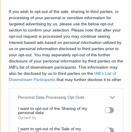
If you wish to opt-out of the sale, sharing to third parties, or
processing of your personal or sensitive information for
Achille Lauro
targeted advertising by us, please use the below opt-out
section to confirm your selection. Please note that after your
CESARE BATTISTI OTTIENE IL TRASFERIMENTO
opt-out request is processed you may continue seeing
interest-based ads based on personal information utilized by
us or personal information disclosed to third parties prior to
Precedente
Successiva
your opt-out. You may separately opt-out of the further
Cesare Battisti,
METEO ROMA
disclosure of your personal information by third parties on the
finito lo sciopero
Vicina la fine del
IAB’s list of downstream participants. This information may
della fame: ha
caldo: in settimana
also be disclosed by us to third parties on the
IAB’s List of
ottenuto il
aria più fresca
trasferimento
Downstream Participants
that may further disclose it to other
third parties.
Please note that this website/app uses one or more Google
Personal Data Processing Opt Outs
services and may gather and store information including but
POTREBBE INTERESSARTI
not limited to your visit or usage behaviour. You may click to
I want to opt-out of the Sharing of my
personal data.
grant or deny consent to Google and its third-party tags to
Fiumicino, squalo attacca un
Opted In
use your data for below specified purposes in below Google
pescatore: attimi di terrore sul
consent section.
lungomare romano
I want to opt-out of the Sale of my