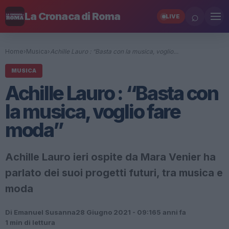
⌕
La Cronaca di Roma
LIVE
Home
›
Musica
›
Achille Lauro : “Basta con la musica, voglio…
MUSICA
Achille Lauro : “Basta con
la musica, voglio fare
moda”
Achille Lauro ieri ospite da Mara Venier ha
parlato dei suoi progetti futuri, tra musica e
moda
Di Emanuel Susanna
28 Giugno 2021 - 09:16
5 anni fa
1 min di lettura