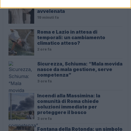
Quando la realtà supera la fiction:
Roma tra vespe e schiuma
avvelenata
19 minuti fa
Roma e Lazio in attesa di
temporali: un cambiamento
climatico atteso?
2 ore fa
Sicurezza, Schiuma: “Mala movida
nasce da mala gestione, serve
competenza”
3 ore fa
Incendi alla Massimina: la
comunità di Roma chiede
soluzioni immediate per
proteggere il bosco
3 ore fa
Fontana della Rotonda: un simbolo