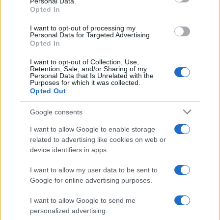
Personal Data.
5 anni fa
Opted In
UFFICIALE: il Lazio torna in zona
rossa. Approvato il nuovo
I want to opt-out of processing my
decreto legge anti-Covid
Personal Data for Targeted Advertising.
Opted In
5 anni fa
I want to opt-out of Collection, Use,
Retention, Sale, and/or Sharing of my
Tag:
Personal Data that Is Unrelated with the
Albano
raggi
rifiuti
ultime-notizie
Purposes for which it was collected.
Opted Out
Google consents
ARTICOLI CORRELATI
I want to allow Google to enable storage
related to advertising like cookies on web or
device identifiers in apps.
I want to allow my user data to be sent to
Google for online advertising purposes.
Fiumicino, squalo attacca un pescatore: attimi di
I want to allow Google to send me
terrore sul lungomare romano
personalized advertising.