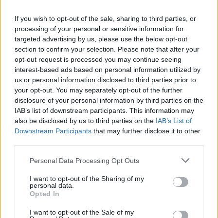
If you wish to opt-out of the sale, sharing to third parties, or
processing of your personal or sensitive information for
targeted advertising by us, please use the below opt-out
La discarica di Albano
section to confirm your selection. Please note that after your
opt-out request is processed you may continue seeing
GRAVISSIMO INCIDENTE SULL’ AURELIA
interest-based ads based on personal information utilized by
us or personal information disclosed to third parties prior to
Precedente
your opt-out. You may separately opt-out of the further
Successiva
Incidente a catena
disclosure of your personal information by third parties on the
Mascherina
sulla Aurelia: una
IAB’s list of downstream participants. This information may
all’aperto: da oggi
persona perde la
also be disclosed by us to third parties on the
IAB’s List of
stop all’obbligo
vita
Downstream Participants
that may further disclose it to other
third parties.
Please note that this website/app uses one or more Google
Personal Data Processing Opt Outs
POTREBBE INTERESSARTI
services and may gather and store information including but
not limited to your visit or usage behaviour. You may click to
I want to opt-out of the Sharing of my
personal data.
grant or deny consent to Google and its third-party tags to
Fiumicino, squalo attacca un
Opted In
pescatore: attimi di terrore sul
use your data for below specified purposes in below Google
lungomare romano
consent section.
I want to opt-out of the Sale of my