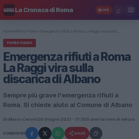
⌕
La Cronaca di Roma
LIVE
Home
›
Primo Piano
›
Emergenza rifiuti a Roma La Raggi vira sulla…
PRIMO PIANO
Emergenza rifiuti a Roma
La Raggi vira sulla
discarica di Albano
Sempre più grave l'emergenza rifiuti a
Roma. Si chiede aiuto al Comune di Albano
Di Marco Corsini
28 Giugno 2021 - 17:30
5 anni fa
1 min di lettura
CONDIVIDI
SHARE