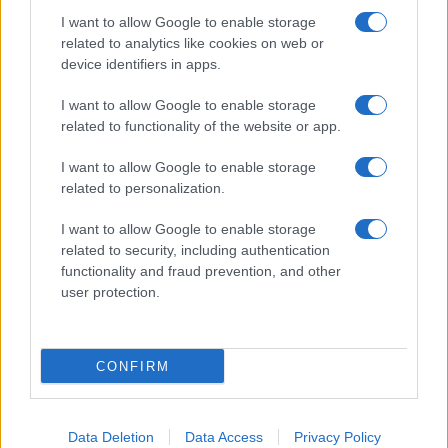
I want to allow Google to enable storage
related to analytics like cookies on web or
device identifiers in apps.
I want to allow Google to enable storage
related to functionality of the website or app.
UFFICIALE: il Lazio torna in zona rossa. Approvato il
nuovo decreto legge anti-Covid
I want to allow Google to enable storage
related to personalization.
I want to allow Google to enable storage
related to security, including authentication
functionality and fraud prevention, and other
user protection.
Roma – Rissa tra riders, un accoltellato
CONFIRM
ULTIME NOTIZIE
Data Deletion
Data Access
Privacy Policy