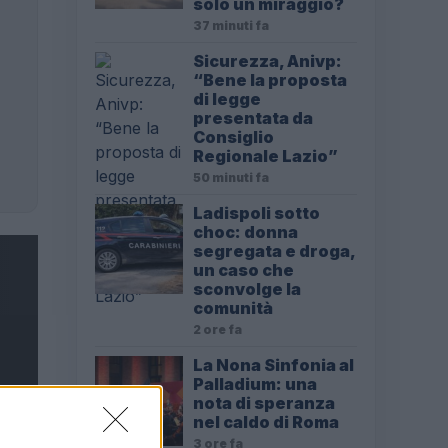
solo un miraggio?
37 minuti fa
Sicurezza, Anivp:
“Bene la proposta
di legge
presentata da
Consiglio
Regionale Lazio”
50 minuti fa
Ladispoli sotto
choc: donna
segregata e droga,
un caso che
sconvolge la
comunità
2 ore fa
La Nona Sinfonia al
Palladium: una
nota di speranza
nel caldo di Roma
3 ore fa