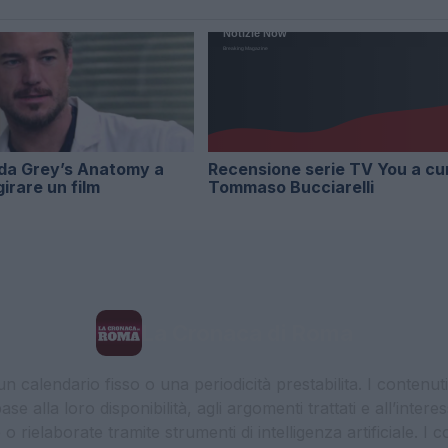
 da Grey’s Anatomy a
Recensione serie TV You a cur
irare un film
Tommaso Bucciarelli
La Cronaca di Roma
 calendario fisso o una periodicità prestabilita. I contenut
ase alla loro disponibilità, agli argomenti trattati e all’int
 rielaborate tramite strumenti di intelligenza artificiale. I 