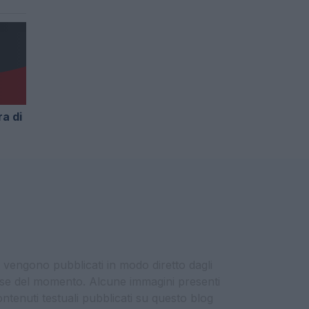
a di
i vengono pubblicati in modo diretto dagli
eresse del momento. Alcune immagini presenti
contenuti testuali pubblicati su questo blog