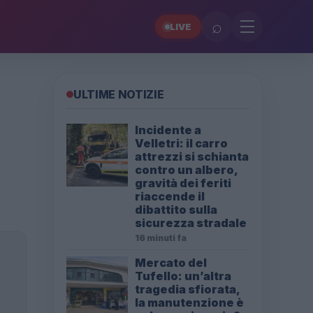
⌕
LIVE
ULTIME NOTIZIE
Incidente a
Velletri: il carro
attrezzi si schianta
contro un albero,
gravità dei feriti
riaccende il
dibattito sulla
sicurezza stradale
16 minuti fa
Mercato del
Tufello: un’altra
tragedia sfiorata,
la manutenzione è