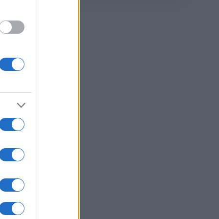
e dei
nizia
a