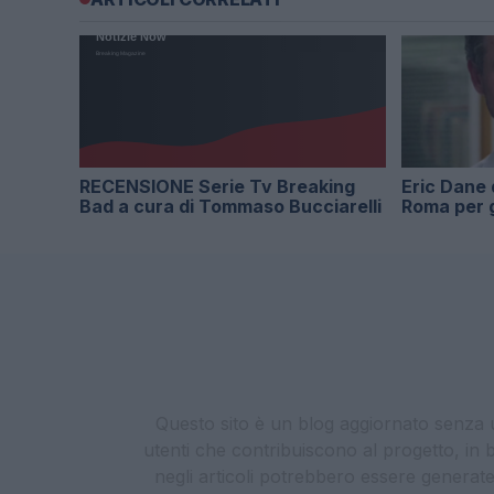
RECENSIONE Serie Tv Breaking
Eric Dane
Bad a cura di Tommaso Bucciarelli
Roma per g
Questo sito è un blog aggiornato senza un
utenti che contribuiscono al progetto, in b
negli articoli potrebbero essere generate o