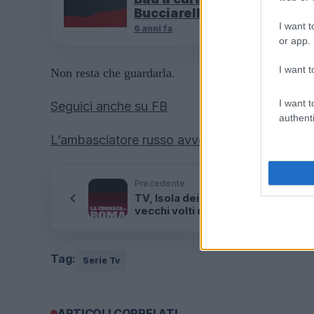
Bucciarelli
I want t
6 anni fa
or app.
I want t
Non resta che guardarla.
I want t
Seguici anche su FB
authenti
L’ambasciatore russo avverte l’Italia: “Preoccu
Precedente
TV, Isola dei Famosi 2022: vincono
vecchi volti della tv
Tag:
Serie Tv
ARTICOLI CORRELATI