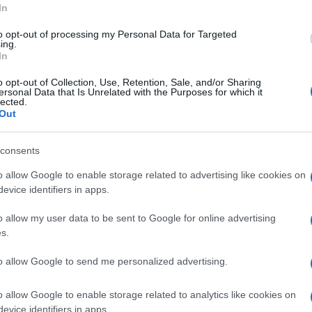
a: Anthony, interpretato da Jonathan Bailey.
In
to opt-out of processing my Personal Data for Targeted
ing.
In
o opt-out of Collection, Use, Retention, Sale, and/or Sharing
ersonal Data that Is Unrelated with the Purposes for which it
lected.
ine tra Daphne e Simon, ovvero con la riapertura della stagion
Out
 partecipare. Anthony decide di trovare moglie cominciando a
e ostacolato dalla irremovibile e intelligentissima Kate, che i
consents
o allow Google to enable storage related to advertising like cookies on
evice identifiers in apps.
tta di sguardi, d’impossibilità di stare insieme, di mani che si
o allow my user data to be sent to Google for online advertising
s.
to allow Google to send me personalized advertising.
o allow Google to enable storage related to analytics like cookies on
king
Eric Dane da Grey’s Anatomy 
evice identifiers in apps.