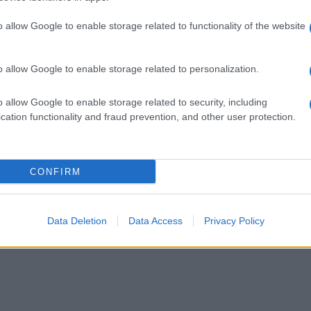
Roma per girare un film
8 anni fa
o allow Google to enable storage related to functionality of the website
o allow Google to enable storage related to personalization.
o allow Google to enable storage related to security, including
cation functionality and fraud prevention, and other user protection.
pati per le armi italiane in Ucraina”
CONFIRM
Successiva
 i
Tennis, Matteo Berrettini si ritira a
Miami: problemi a una mano
Data Deletion
Data Access
Privacy Policy