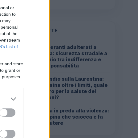
sonal or
ection to
ou may
 personal
PIÙ LETTE
out of the
 downstream
B’s List of
Carburanti adulterati a
1
Roma: sicurezza stradale a
rischio tra indifferenza e
er and store
irresponsabilità
to grant or
ed purposes
Incendio sulla Laurentina:
2
diossina oltre i limiti, quale
futuro per la salute dei
romani?
Roma in preda alla violenza:
3
la rapina che sciocca e fa
,
discutere
,