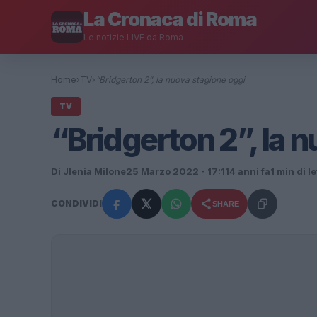
La Cronaca di Roma
Le notizie LIVE da Roma
Home
›
TV
›
“Bridgerton 2”, la nuova stagione oggi
TV
“Bridgerton 2”, la 
Di Jlenia Milone
25 Marzo 2022 - 17:11
4 anni fa
1 min di l
CONDIVIDI
SHARE