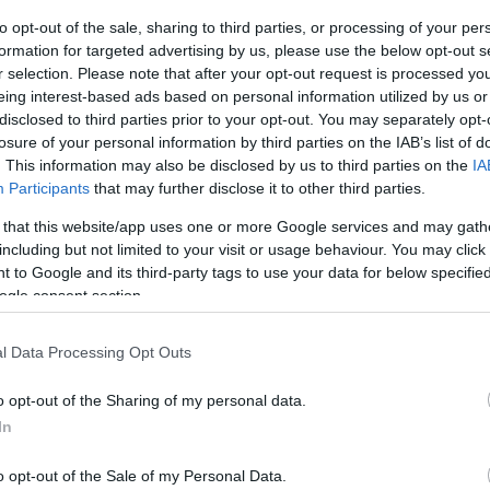
to opt-out of the sale, sharing to third parties, or processing of your per
formation for targeted advertising by us, please use the below opt-out s
r selection. Please note that after your opt-out request is processed y
eing interest-based ads based on personal information utilized by us or
disclosed to third parties prior to your opt-out. You may separately opt-
losure of your personal information by third parties on the IAB’s list of
. This information may also be disclosed by us to third parties on the
IA
Participants
that may further disclose it to other third parties.
 that this website/app uses one or more Google services and may gath
including but not limited to your visit or usage behaviour. You may click 
 to Google and its third-party tags to use your data for below specifi
ogle consent section.
le
l Data Processing Opt Outs
o opt-out of the Sharing of my personal data.
In
one diversa dalla precedente, ma non per questo meno sensuale
 protagonista della storia è il maggiore dei figli maschi di casa
o opt-out of the Sale of my Personal Data.