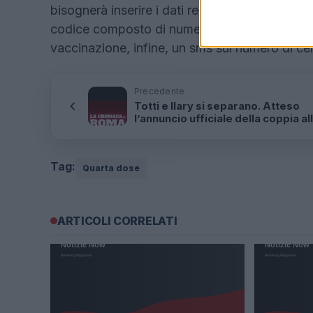
bisognerà inserire i dati relativi alla propria T
codice composto di numeri posizionato sul ret
vaccinazione, infine, un sms sul numero di ce
Precedente
Totti e Ilary si separano. Atteso
l’annuncio ufficiale della coppia al
19
Tag:
Quarta dose
ARTICOLI CORRELATI