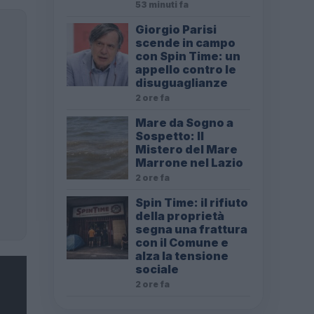
53 minuti fa
Giorgio Parisi
scende in campo
con Spin Time: un
appello contro le
disuguaglianze
2 ore fa
Mare da Sogno a
Sospetto: Il
Mistero del Mare
Marrone nel Lazio
2 ore fa
Spin Time: il rifiuto
della proprietà
segna una frattura
con il Comune e
alza la tensione
sociale
2 ore fa