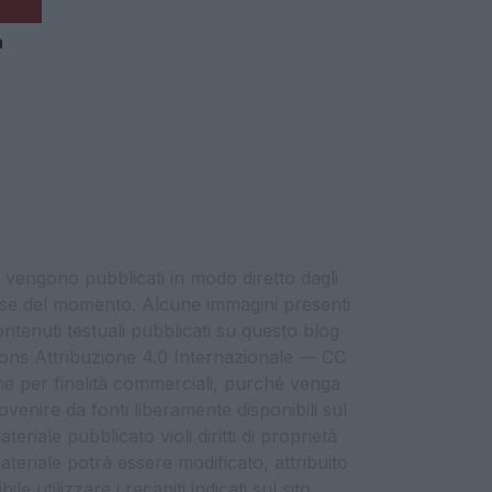
a
i vengono pubblicati in modo diretto dagli
eresse del momento. Alcune immagini presenti
contenuti testuali pubblicati su questo blog
ommons Attribuzione 4.0 Internazionale — CC
che per finalità commerciali, purché venga
ovenire da fonti liberamente disponibili sul
eriale pubblicato violi diritti di proprietà
materiale potrà essere modificato, attribuito
e utilizzare i recapiti indicati sul sito.