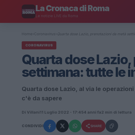
La Cronaca di Roma
Le notizie LIVE da Roma
Home
›
Coronavirus
›
Quarta dose Lazio, prenotazioni da metà sett
CORONAVIRUS
Quarta dose Lazio,
settimana: tutte le i
Quarta dose Lazio, al via le operazioni
c'è da sapere
Di Villani
11 Luglio 2022 - 17:45
4 anni fa
2 min di lettura
CONDIVIDI
SHARE