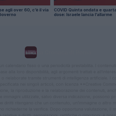
 agli over 60, c’è il via
COVID Quinta ondata e quart
 Governo
dose: Israele lancia l’allarme
La Cronaca di Roma
 calendario fisso o una periodicità prestabilita. I contenut
ase alla loro disponibilità, agli argomenti trattati e all’int
 rielaborate tramite strumenti di intelligenza artificiale. I 
 specificata nei singoli articoli, con licenza **Creative C
ione, la riproduzione e la rielaborazione dei contenuti, an
. Le immagini utilizzate, salvo diversa indicazione, possono pr
ei diritti ritengano che un contenuto, un’immagine o altro mat
ssono richiederne la verifica. Dopo opportuna valutazione, il 
lative a diritti, segnalazioni, rettifiche o rimozioni, è possibil