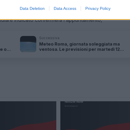
essera Sanitaria: vale a dire, il Codice Fiscale e il TEAM, 
Data Deletion
Data Access
Privacy Policy
ro del documento. Entro 72 ore dalla data fissata per 
llulare indicato confermerà l’appuntamento,
Successiva
Meteo Roma, giornata soleggiata ma
le ore
ventosa. Le previsioni per martedì 12
luglio