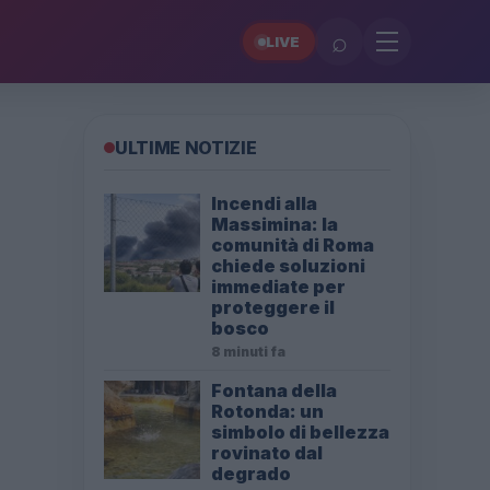
⌕
LIVE
ULTIME NOTIZIE
Incendi alla
Massimina: la
comunità di Roma
chiede soluzioni
immediate per
proteggere il
bosco
8 minuti fa
Fontana della
Rotonda: un
simbolo di bellezza
rovinato dal
degrado