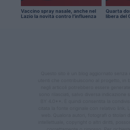
Vaccino spray nasale, anche nel
Quarta dose
Lazio la novità contro l’influenza
libera del
Questo sito è un blog aggiornato senza un
utenti che contribuiscono al progetto, in b
negli articoli potrebbero essere generate o
sono rilasciati, salvo diversa indicazione
BY 4.0**. È quindi consentita la condivis
citata la fonte originale con relativo link
web. Qualora autori, fotografi o titolari d
intellettuale, copyright o altri diritti, po
correttamente o rimosso. Per richieste re