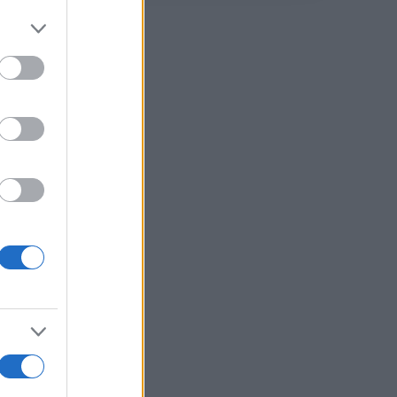
i si
.
a a
i si