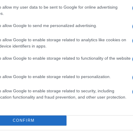
di età compresa tra i 60 e i 79 anni. Costoro si
o allow my user data to be sent to Google for online advertising
s.
ei che soffrono di patologie, ai quali la somministrazi
ssimi giorni nei punti vaccinali dovrebbe affluire qualco
to allow Google to send me personalized advertising.
o allow Google to enable storage related to analytics like cookies on
evice identifiers in apps.
o allow Google to enable storage related to functionality of the website
he
Quarta dose agli over 60, c’è il
via libera del Governo
o allow Google to enable storage related to personalization.
4 anni fa
o allow Google to enable storage related to security, including
cation functionality and fraud prevention, and other user protection.
O, COME PRENOTARSI
CONFIRM
e sul
portale
istituito dalla Regione Lazio. Dopodiché,