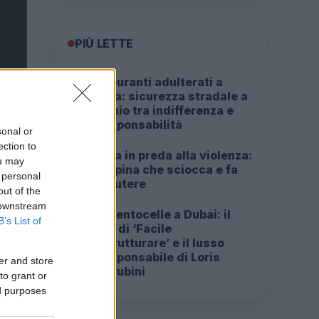
PIÙ LETTE
Carburanti adulterati a
1
Roma: sicurezza stradale a
rischio tra indifferenza e
irresponsabilità
sonal or
ection to
Roma in preda alla violenza:
2
ou may
la rapina che sciocca e fa
 personal
discutere
out of the
 downstream
Da Centocelle a Dubai: il
3
B’s List of
crac di ‘Facile
Ristrutturare’ e il lusso
irresponsabile di Loris
er and store
Cherubini
to grant or
ed purposes