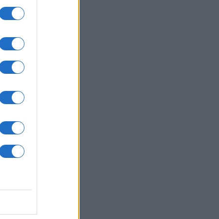
one è
sa