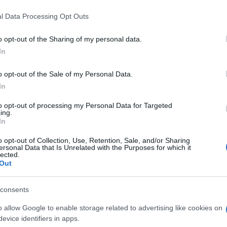
le
l Data Processing Opt Outs
o opt-out of the Sharing of my personal data.
ssimo 14 luglio, cliccando sull’apposito sito regionale, c
In
chiamo. Proprio in questi minuti infatti è arrivato l’ok
la circolare del Ministero della Salute con le linee guida
o opt-out of the Sale of my Personal Data.
In
O, DOVE FARLA
to opt-out of processing my Personal Data for Targeted
ing.
In
alcuni hub che verranno riaperti per l’occasione: La Vel
o opt-out of Collection, Use, Retention, Sale, and/or Sharing
ersonal Data that Is Unrelated with the Purposes for which it
lanzani e l’Acea di piazzale Ostiense. In alternativa, c
lected.
Out
 oltre 500 farmacie aderenti alla campagna.
consents
, CHI DEVE FARLA
o allow Google to enable storage related to advertising like cookies on
evice identifiers in apps.