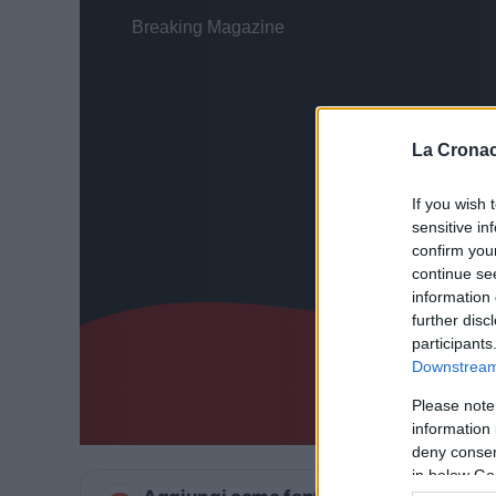
La Cronac
If you wish 
sensitive in
confirm you
continue se
information 
further disc
participants
Downstream 
Please note
information 
deny consent
in below Go