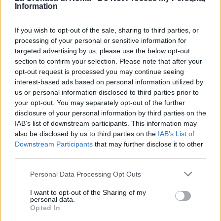
l’omicidio. “Non sappiamo cosa lo abbia scatenato –
Information
dichiara in proposito – A quanto ne so, con Martina si
If you wish to opt-out of the sale, sharing to third parties, or
frequentavano. E lui è sempre stato cordiale con lei.
processing of your personal or sensitive information for
Tanto che Martina non lo ha mai denunciato nè
targeted advertising by us, please use the below opt-out
querelato”
section to confirm your selection. Please note that after your
opt-out request is processed you may continue seeing
interest-based ads based on personal information utilized by
POTREBBE INTERESSARTI
us or personal information disclosed to third parties prior to
your opt-out. You may separately opt-out of the further
disclosure of your personal information by third parties on the
Martina Scialdone, parla l’avv
Spataro: “Fare di più, il problema
IAB’s list of downstream participants. This information may
è sociale”
also be disclosed by us to third parties on the
IAB’s List of
4 anni fa
Downstream Participants
that may further disclose it to other
third parties.
Martina Scialdone, il ristoratore
si difende: “Informazioni false e
Please note that this website/app uses one or more Google
Personal Data Processing Opt Outs
diffamatorie”
services and may gather and store information including but
4 anni fa
not limited to your visit or usage behaviour. You may click to
I want to opt-out of the Sharing of my
personal data.
grant or deny consent to Google and its third-party tags to
Opted In
use your data for below specified purposes in below Google