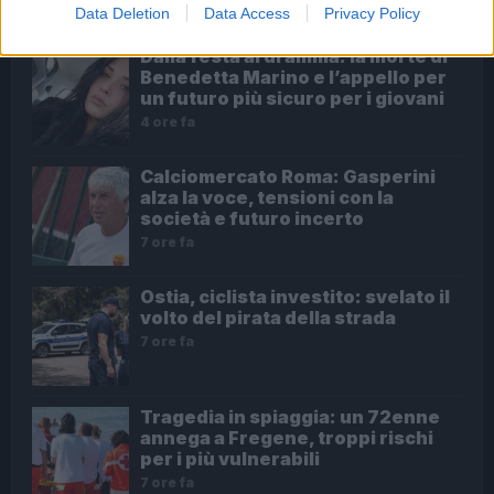
Data Deletion
Data Access
Privacy Policy
Dalla festa al dramma: la morte di
Benedetta Marino e l’appello per
un futuro più sicuro per i giovani
4 ore fa
Calciomercato Roma: Gasperini
alza la voce, tensioni con la
società e futuro incerto
7 ore fa
Ostia, ciclista investito: svelato il
volto del pirata della strada
7 ore fa
Tragedia in spiaggia: un 72enne
annega a Fregene, troppi rischi
per i più vulnerabili
7 ore fa