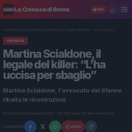
⌕
La Cronaca di Roma
LIVE
Home
›
Cronaca
›
Martina Scialdone, il legale del killer: “L’ha uccisa…
CRONACA
Martina Scialdone, il
legale del killer: “L’ha
uccisa per sbaglio”
Martina Scialdone, l'avvocato del 61enne
ribalta le ricostruzioni
Di Villani
16 Gennaio 2023 - 13:13
4 anni fa
1 min di lettura
CONDIVIDI
SHARE