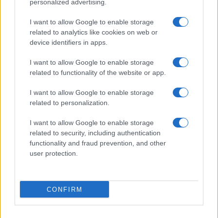
problema è sociale”
personalized advertising.
I want to allow Google to enable storage
related to analytics like cookies on web or
device identifiers in apps.
I want to allow Google to enable storage
related to functionality of the website or app.
Martina Scialdone, il ristoratore si difende:
“Informazioni false e diffamatorie”
I want to allow Google to enable storage
related to personalization.
I want to allow Google to enable storage
related to security, including authentication
functionality and fraud prevention, and other
user protection.
Martina Scialdone – I giudici ne sono sicuri: “Il delitto
fu premeditato”
CONFIRM
ULTIME NOTIZIE