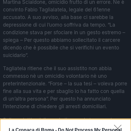
Martina Scialdone, omicidio frutto di un errore. Ne è
convinto Fabio Taglialatela, legale del 61enne
accusato. A suo avviso, alla base ci sarebbe la
depressione di cui l’uomo soffriva da tempo. “La
condizione stava per sfociare in un gesto estremo –
spiega – Per questo abbiamo sollecitato il carcere
dicendo che è possibile che si verifichi un evento
suicidario”.
Tagliatela ritiene che il suo assistito non abbia
commesso nè un omicidio volontario nè uno
preterintenzionale. “Forse – la sua tesi – voleva porre
fine alla sua vita e per sbaglio lo ha fatto con quella
di un’altra persona”. Per questo ha annunciato
l’intenzione di chiedere gli arresti domiciliari.
Sulla malattia, dalla quale l’uomo si sta curando,
aggiunge poi che non ha nessuna attinenza con
La Cronaca di Roma -
Do Not Process My Personal