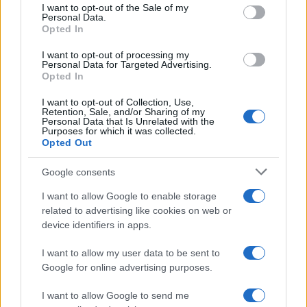
Successiva
consent section.
I want to opt-out of the Sale of my
Precedente
L’orologio di
Personal Data.
Villa Pamphilj
Matteo Messina
Opted In
chiusa: “Ci sono i
Denaro, ecco il
I want to opt-out of processing my
cinghiali”. Infuria la
modello da 35.000
Personal Data for Targeted Advertising.
polemica
euro sequestrato
Opted In
al boss
I want to opt-out of Collection, Use,
Retention, Sale, and/or Sharing of my
Personal Data that Is Unrelated with the
Tag:
Martina Scialdone
Purposes for which it was collected.
Opted Out
Google consents
ARTICOLI CORRELATI
I want to allow Google to enable storage
related to advertising like cookies on web or
device identifiers in apps.
I want to allow my user data to be sent to
Google for online advertising purposes.
I want to allow Google to send me
Martina Scialdone, parla l’avv Spataro: “Fare di più, il