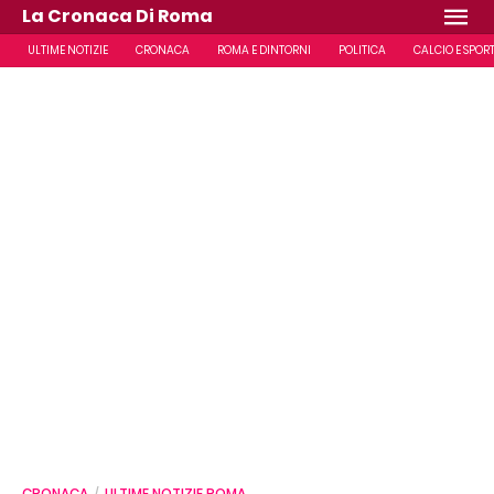
La Cronaca Di Roma
ULTIME NOTIZIE
CRONACA
ROMA E DINTORNI
POLITICA
CALCIO E SPOR
CRONACA
ULTIME NOTIZIE ROMA