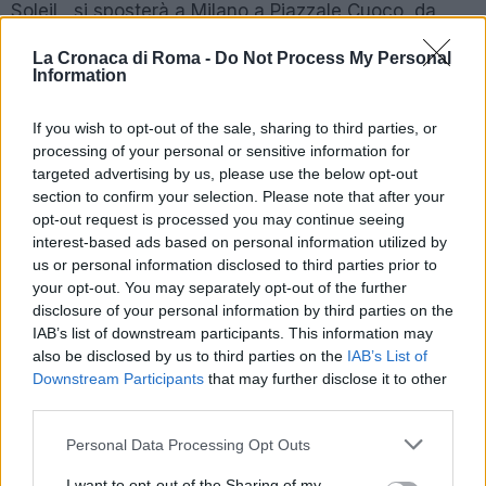
Soleil , si sposterà a Milano a Piazzale Cuoco, da
Mercoledì 10 Maggio a Domenica 25 Giugno.
La Cronaca di Roma -
Do Not Process My Personal
Information
POTREBBE INTERESSARTI
If you wish to opt-out of the sale, sharing to third parties, or
processing of your personal or sensitive information for
Leone scappato dal circo, paura a
targeted advertising by us, please use the below opt-out
Ladispoli. L’appello del sindaco ai
section to confirm your selection. Please note that after your
cittadini
opt-out request is processed you may continue seeing
3 anni fa
interest-based ads based on personal information utilized by
Leone Ladispoli, si fa largo
us or personal information disclosed to third parties prior to
l’ipotesi del sabotaggio. Le
your opt-out. You may separately opt-out of the further
indagini
disclosure of your personal information by third parties on the
3 anni fa
IAB’s list of downstream participants. This information may
also be disclosed by us to third parties on the
IAB’s List of
Downstream Participants
that may further disclose it to other
Costi ?
third parties.
I biglietti sono in vendita al momento sulla
Please note that this website/app uses one or more Google
Personal Data Processing Opt Outs
services and may gather and store information including but
piattaforma online Ticketone (
COMPRA QUI
) ed i
not limited to your visit or usage behaviour. You may click to
I want to opt-out of the Sharing of my