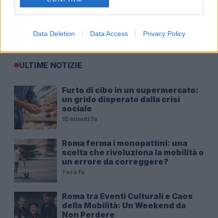
Circus Rony Roller: Maltrattamenti agli animali o solo
polemica? La risposta dell’imprenditore
Data Deletion
Data Access
Privacy Policy
ULTIME NOTIZIE
Furto di cibo in un supermercato:
un grido disperato dalla crisi
sociale
15 minuti fa
Roma ferma i monopattini: una
scelta che rivoluziona la mobilità o
un errore da correggere?
1 ora fa
Roma tra Eventi Culturali e Caos
della Mobilità: Un Weekend da
Non Perdere