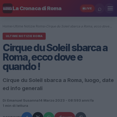
⌕
La Cronaca di Roma
LIVE
Home
›
Ultime Notizie Roma
›
Cirque du Soleil sbarca a Roma, ecco dove…
ULTIME NOTIZIE ROMA
Cirque du Soleil sbarca a
Roma, ecco dove e
quando !
Cirque du Soleil sbarca a Roma, luogo, date
ed info generali
Di Emanuel Susanna
14 Marzo 2023 - 08:59
3 anni fa
1 min di lettura