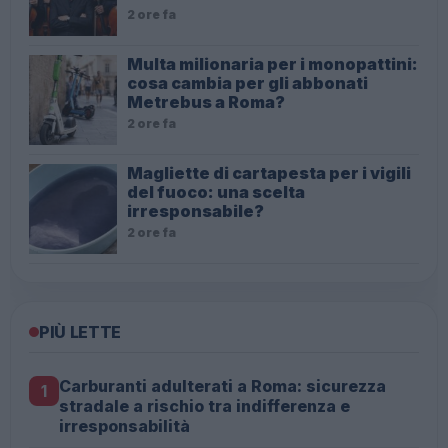
2 ore fa
Multa milionaria per i monopattini:
cosa cambia per gli abbonati
Metrebus a Roma?
2 ore fa
Magliette di cartapesta per i vigili
del fuoco: una scelta
irresponsabile?
2 ore fa
PIÙ LETTE
Carburanti adulterati a Roma: sicurezza
1
stradale a rischio tra indifferenza e
irresponsabilità