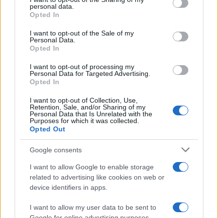
costi partono da circa 23 euro.
personal data.
grant or deny consent to Google and its third-party tags to
Opted In
use your data for below specified purposes in below Google
SEGUICI SU FACEBOOK
consent section.
I want to opt-out of the Sale of my
Personal Data.
METEO ROMA – CAMBIA TUTTO
Opted In
I want to opt-out of processing my
Personal Data for Targeted Advertising.
Precedente
Successiva
Opted In
Meteo Roma – La
51enne ucciso al
primavera può
Quadraro:
I want to opt-out of Collection, Use,
attendere: in
inquirenti al lavoro
Retention, Sale, and/or Sharing of my
Personal Data that Is Unrelated with the
arrivo maltempo e
sulla pista
Purposes for which it was collected.
freddo
camorristica
Opted Out
Google consents
Tag:
Circo
I want to allow Google to enable storage
related to advertising like cookies on web or
device identifiers in apps.
ARTICOLI CORRELATI
I want to allow my user data to be sent to
Google for online advertising purposes.