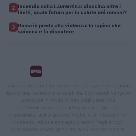
Incendio sulla Laurentina: diossina oltre i
2
limiti, quale futuro per la salute dei romani?
Roma in preda alla violenza: la rapina che
3
sciocca e fa discutere
La Cronaca di Roma
Questo sito è un blog aggiornato senza un calendario
fisso o una periodicità prestabilita. I contenuti vengono
pubblicati in modo diretto dagli utenti che
contribuiscono al progetto, in base alla loro
disponibilità, agli argomenti trattati e all’interesse del
momento. Alcune immagini presenti negli articoli
potrebbero essere generate o rielaborate tramite