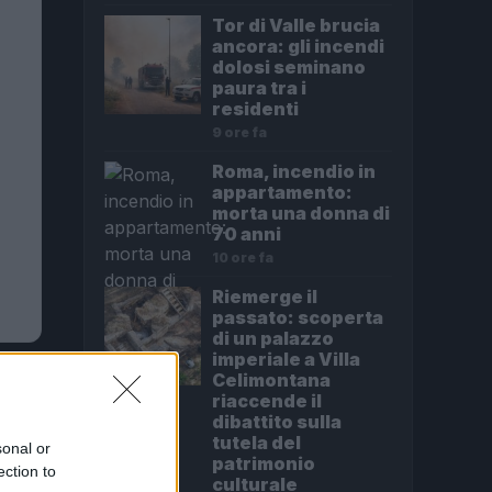
Tor di Valle brucia
ancora: gli incendi
dolosi seminano
paura tra i
residenti
9 ore fa
Roma, incendio in
appartamento:
morta una donna di
70 anni
10 ore fa
Riemerge il
passato: scoperta
di un palazzo
imperiale a Villa
Celimontana
riaccende il
dibattito sulla
tutela del
sonal or
patrimonio
ection to
culturale