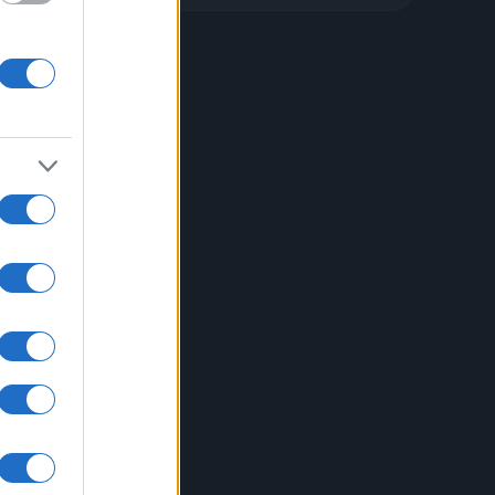
rta
 che
nopeo
tore
.it,
ano
ili.