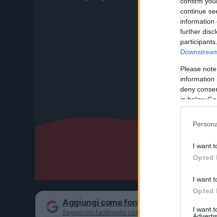
confirm you
continue se
information 
further disc
participants
Downstream 
Please note
information 
deny consent
in below Go
Persona
I want t
Opted 
I want t
Opted 
Aggiungi come fonte preferita su Goog
I want 
Seguici più facilmente nelle notizie consigliate
Advertis