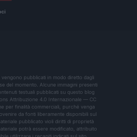
oci
i vengono pubblicati in modo diretto dagli
eresse del momento. Alcune immagini presenti
contenuti testuali pubblicati su questo blog
ommons Attribuzione 4.0 Internazionale — CC
che per finalità commerciali, purché venga
ovenire da fonti liberamente disponibili sul
eriale pubblicato violi diritti di proprietà
materiale potrà essere modificato, attribuito
e utilizzare i recapiti indicati sul sito.