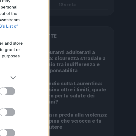
ou may
10 ore fa
 personal
out of the
 downstream
B’s List of
PIÙ LETTE
er and store
to grant or
Carburanti adulterati a
1
ed purposes
Roma: sicurezza stradale a
rischio tra indifferenza e
irresponsabilità
Incendio sulla Laurentina:
2
diossina oltre i limiti, quale
futuro per la salute dei
romani?
Roma in preda alla violenza:
3
la rapina che sciocca e fa
discutere