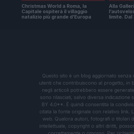
Christmas World a Roma, la
Alla Galler
Capitale ospiterà il villaggio
l’autovelo
natalizio più grande d’Europa
limite. Da
Questo sito è un blog aggiornato senza un
utenti che contribuiscono al progetto, in b
negli articoli potrebbero essere generate o
sono rilasciati, salvo diversa indicazione
BY 4.0**. È quindi consentita la condivis
citata la fonte originale con relativo link
web. Qualora autori, fotografi o titolari d
intellettuale, copyright o altri diritti, po
correttamente o rimosso. Per richieste re