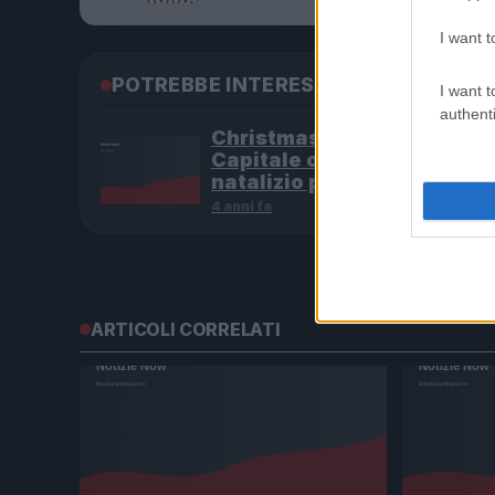
I want t
POTREBBE INTERESSARTI
I want t
authenti
Christmas World a Roma, l
Capitale ospiterà il villagg
natalizio più grande d’Eur
4 anni fa
ARTICOLI CORRELATI