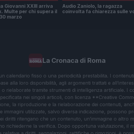
ia Giovanni XXIII arriva
Audio Zaniolo, la ragazza
x. Multe per chi supera il
coinvolta fa chiarezza sulle v
l 30 marzo
La Cronaca di Roma
 calendario fisso o una periodicità prestabilita. I contenut
ase alla loro disponibilità, agli argomenti trattati e all’int
 rielaborate tramite strumenti di intelligenza artificiale. I 
 specificata nei singoli articoli, con licenza **Creative C
ione, la riproduzione e la rielaborazione dei contenuti, an
. Le immagini utilizzate, salvo diversa indicazione, possono pr
ei diritti ritengano che un contenuto, un’immagine o altro mat
ssono richiederne la verifica. Dopo opportuna valutazione, il 
lative a diritti, segnalazioni, rettifiche o rimozioni, è possibil