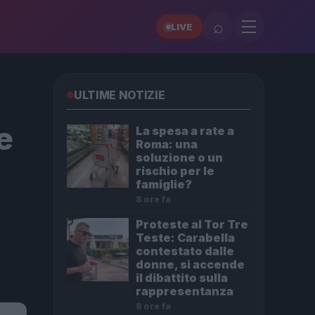
⌕
LIVE
ULTIME NOTIZIE
e
La spesa a rate a
Roma: una
soluzione o un
rischio per le
famiglie?
8 ore fa
Proteste al Tor Tre
Teste: Carabella
contestato dalle
donne, si accende
il dibattito sulla
rappresentanza
8 ore fa