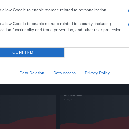
o allow Google to enable storage related to personalization.
o allow Google to enable storage related to security, including
cation functionality and fraud prevention, and other user protection.
a
Alla Galleria Giovanni XXIII
io
arriva l’autovelox. Multe per c
opa
supera il limite. Dal 30 marzo
CONFIRM
3 anni fa
Data Deletion
Data Access
Privacy Policy