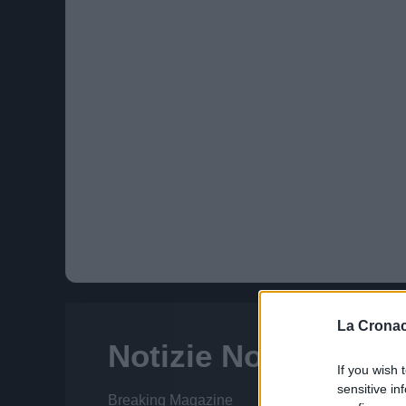
La Cronac
If you wish 
sensitive in