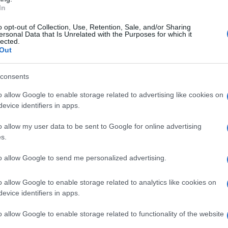
In
che il manager Francesco Profumo. Entrambi sarebbero
o opt-out of Collection, Use, Retention, Sale, and/or Sharing
ersonal Data that Is Unrelated with the Purposes for which it
vi militari con la Colombia. Con il ruolo, a quanto ripo
lected.
Out
intermediario. Nei loro confronti la Procura di Napoli,
to di perquisizione. Che la Digos del capoluogo parte
consents
 negli uffici di Roma dei due.
o allow Google to enable storage related to advertising like cookies on
ervato anche a Giuseppe Giordo, ex direttore del Set
evice identifiers in apps.
er. Agli indagati, secondo le anticipazioni del Corriere
o allow my user data to be sent to Google for online advertising
vario titolo, la vendita al governo del paese sudameric
s.
ne pubblica. Tra questi, aerei M 346 e piccoli sommergib
to allow Google to send me personalized advertising.
ncluso gli accordi per le forniture, per un valore di 4
o allow Google to enable storage related to analytics like cookies on
evice identifiers in apps.
Successiva
o allow Google to enable storage related to functionality of the website
l
Città italiane con più multe, la posizione
ce
di Roma spiazza tutti