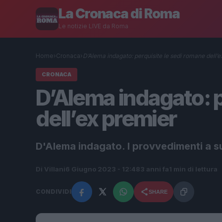
La Cronaca di Roma
Le notizie LIVE da Roma
Home
›
Cronaca
›
D’Alema indagato: perquisite le sedi romane dell’
CRONACA
D’Alema indagato: p
dell’ex premier
D'Alema indagato. I provvedimenti a su
Di Villani
6 Giugno 2023 - 12:48
3 anni fa
1 min di lettura
CONDIVIDI
SHARE