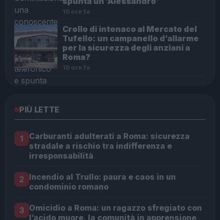
spunta un ‘Alessandro’
10 ore fa
Crollo di intonaco al Mercato del
Tufello: un campanello d’allarme
per la sicurezza degli anziani a
Roma?
10 ore fa
PIÙ LETTE
Carburanti adulterati a Roma: sicurezza
1
stradale a rischio tra indifferenza e
irresponsabilità
Incendio al Trullo: paura e caos in un
2
condominio romano
Omicidio a Roma: un ragazzo sfregiato con
3
l’acido muore, la comunità in apprensione