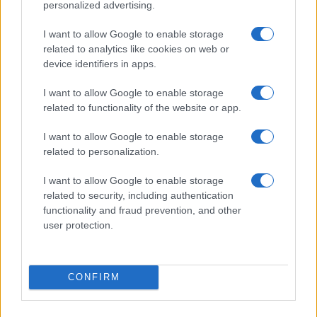
personalized advertising.
Roma, Meloni sulla camionetta dell’esercito lascia
spazio a tanta immaginazione
I want to allow Google to enable storage
related to analytics like cookies on web or
device identifiers in apps.
I want to allow Google to enable storage
related to functionality of the website or app.
OPEN ARMS Giorgia Meloni difende Matteo Salvini
I want to allow Google to enable storage
related to personalization.
I want to allow Google to enable storage
related to security, including authentication
functionality and fraud prevention, and other
user protection.
Giorgia Meloni, parole di ammirazione per la mamma
di Willy
CONFIRM