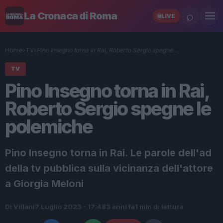
⌕
La Cronaca di Roma
LIVE
Home
›
TV
›
Pino Insegno torna in Rai, Roberto Sergio spegne…
TV
Pino Insegno torna in Rai,
Roberto Sergio spegne le
polemiche
Pino Insegno torna in Rai. Le parole dell'ad
della tv pubblica sulla vicinanza dell'attore
a Giorgia Meloni
Di Villani
7 Luglio 2023 - 17:48
3 anni fa
1 min di lettura