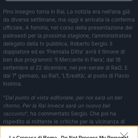
Pino Insegno torna in Rai. La notizia era nell’aria già
da diverse settimane, ma oggi è arrivata la conferma
ufficiale. A fornirla, nel corso della presentazione dei
palinsesti per la prossima stagione, l’amministratore
delegato della tv pubblica, Roberto Sergio. Il
doppiatore ed ex ‘Premiata Ditta’ avrà il timone di
ben due programmi: ‘Il Mercante in Fiera’, dal 18
settembre al 22 dicembre, nel pre-serale di Rai2. E
dal 1° gennaio, su Rai1, ‘L’Eredità’, al posto di Flavio
Insinna.
“
Dal punto di vista editoriale,
per noi sarà un bel
ritorno. Per la Rai invece sarà un nuovo bel
racconto
“, ha commentato Sergio. Che poi ha
rispedito al mittente le critiche per la vicinanza di
Insegno alla politica e in particolare alla premier
Meloni. “
Non credo sia il primo né l’ultimo a
La Cronaca di Roma -
Do Not Process My Personal