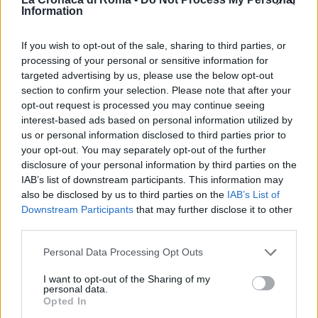
Information
partecipare ad eventi politici. Noi abbiamo delle
policy, quindi non ci saranno strumentalizzazioni. Ma
If you wish to opt-out of the sale, sharing to third parties, or
capita sempre, con eventi, feste e iniziative, di
processing of your personal or sensitive information for
vedere tantissimi giornalisti, conduttori e artisti che
targeted advertising by us, please use the below opt-out
section to confirm your selection. Please note that after your
animano il dibattito. Non mi pare che questo possa
opt-out request is processed you may continue seeing
essere un elemento che ci fa decidere o no di usare
interest-based ads based on personal information utilized by
una persona in un programma o in una conduzione
“.
us or personal information disclosed to third parties prior to
your opt-out. You may separately opt-out of the further
disclosure of your personal information by third parties on the
Successiva
Precedente
IAB’s list of downstream participants. This information may
Omicidio
Olimpionica
also be disclosed by us to third parties on the
IAB’s List of
Primavalle, il killer
azzurra stuprata a
Downstream Participants
that may further disclose it to other
e quel ricatto hard:
Roma: in tre
third parties.
“Ti schioppo il
rischiano grosso
telefono”
Please note that this website/app uses one or more Google
Personal Data Processing Opt Outs
services and may gather and store information including but
not limited to your visit or usage behaviour. You may click to
I want to opt-out of the Sharing of my
personal data.
grant or deny consent to Google and its third-party tags to
POTREBBE INTERESSARTI
Opted In
use your data for below specified purposes in below Google