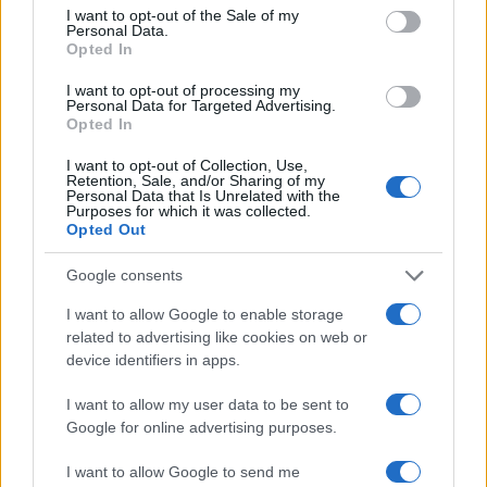
consent section.
I want to opt-out of the Sale of my
Roma, Meloni sulla camionetta
Personal Data.
dell’esercito lascia spazio a
Opted In
tanta immaginazione
2 anni fa
I want to opt-out of processing my
Personal Data for Targeted Advertising.
OPEN ARMS Giorgia Meloni
Opted In
difende Matteo Salvini
6 anni fa
I want to opt-out of Collection, Use,
Retention, Sale, and/or Sharing of my
Personal Data that Is Unrelated with the
Purposes for which it was collected.
Opted Out
Tag:
Giorgia Meloni
Pino Insegno
Roberto Sergio
Google consents
I want to allow Google to enable storage
ARTICOLI CORRELATI
related to advertising like cookies on web or
device identifiers in apps.
I want to allow my user data to be sent to
Google for online advertising purposes.
I want to allow Google to send me