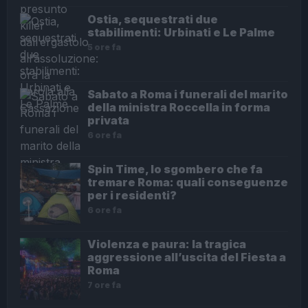
Ostia, sequestrati due
stabilimenti: Urbinati e Le Palme
5 ore fa
Sabato a Roma i funerali del marito
della ministra Roccella in forma
privata
6 ore fa
Spin Time, lo sgombero che fa
tremare Roma: quali conseguenze
per i residenti?
6 ore fa
Violenza e paura: la tragica
aggressione all’uscita del Fiesta a
Roma
7 ore fa