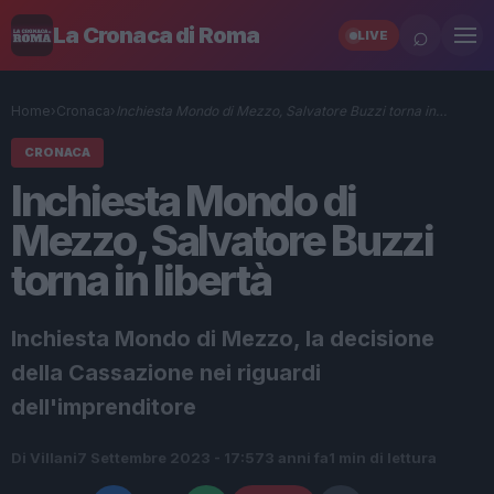
⌕
La Cronaca di Roma
LIVE
Home
›
Cronaca
›
Inchiesta Mondo di Mezzo, Salvatore Buzzi torna in…
CRONACA
Inchiesta Mondo di
Mezzo, Salvatore Buzzi
torna in libertà
Inchiesta Mondo di Mezzo, la decisione
della Cassazione nei riguardi
dell'imprenditore
Di Villani
7 Settembre 2023 - 17:57
3 anni fa
1 min di lettura