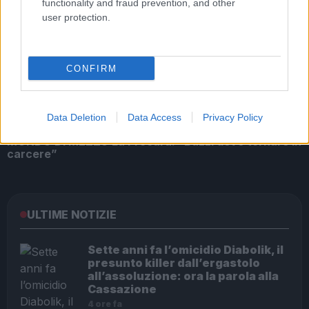
functionality and fraud prevention, and other
ROMA MONDO DI MEZZO Salvatore Buzzi ai
user protection.
domiciliari
CONFIRM
Data Deletion
Data Access
Privacy Policy
MONDO DI MEZZO La Procura: “Buzzi deve tornare in
carcere”
ULTIME NOTIZIE
Sette anni fa l’omicidio Diabolik, il
presunto killer dall’ergastolo
all’assoluzione: ora la parola alla
Cassazione
4 ore fa