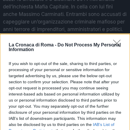
dell’inchiesta Mafia Capitale. In cella con lui finì
anche Massimo Carminati. Entrambi sono accusati di
capeggiare un’organizzazione criminale mafioso per
anni terrore di imprenditori, amministratori e politici.
L’iniziale condanna del Tribunale ordinario a 19 anni
si ridusse in Appello a 18 e 8 mesi.
La Cronaca di Roma -
Do Not Process My Personal
Information
POTREBBE INTERESSARTI
If you wish to opt-out of the sale, sharing to third parties, or
processing of your personal or sensitive information for
targeted advertising by us, please use the below opt-out
MONDO DI MEZZO – 6 anni in
section to confirm your selection. Please note that after your
appello per Gianni Alemanno
opt-out request is processed you may continue seeing
6 anni fa
interest-based ads based on personal information utilized by
ROMA MONDO DI MEZZO
us or personal information disclosed to third parties prior to
Salvatore Buzzi ai domiciliari
your opt-out. You may separately opt-out of the further
7 anni fa
disclosure of your personal information by third parties on the
IAB’s list of downstream participants. This information may
also be disclosed by us to third parties on the
IAB’s List of