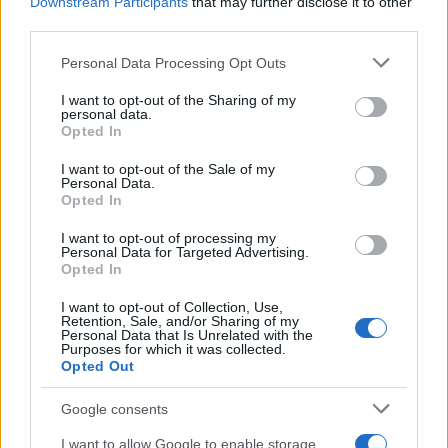
Nell’ottobre 2019 la Cassazione gli tolse l’aggravante
Downstream Participants
that may further disclose it to other
third parties.
mafiosa, riconoscendo che la sua associazione era
distinta da quella di Carminati. A dicembre ottiene i
Please note that this website/app uses one or more Google
Personal Data Processing Opt Outs
domiciliari, ma nel giugno 2020 torna libero per
services and may gather and store information including but
not limited to your visit or usage behaviour. You may click to
I want to opt-out of the Sharing of my
decorrenza dei termini di custodia. A marzo 2021
personal data.
grant or deny consent to Google and its third-party tags to
l’Appello lo condanna a 12 anni e 10 mesi,
Opted In
use your data for below specified purposes in below Google
condannata confermata in Cassazione a settembre
consent section.
I want to opt-out of the Sale of my
2022.
Personal Data.
Opted In
BLITZ TOR BELLA MONACA, IL COMMENTO DEL
I want to opt-out of processing my
Personal Data for Targeted Advertising.
SINDACO GUALTIERI
Opted In
I want to opt-out of Collection, Use,
Precedente
Retention, Sale, and/or Sharing of my
Successiva
Blitz a Tor Bella
Personal Data that Is Unrelated with the
“A Tor Bella
Purposes for which it was collected.
Monaca, le
Monaca oggi il blitz
Opted Out
dichiarazioni del
e domani?” I
presidente del VI
commenti dei
Google consents
Municipio Nicola
cittadini
Franco
I want to allow Google to enable storage