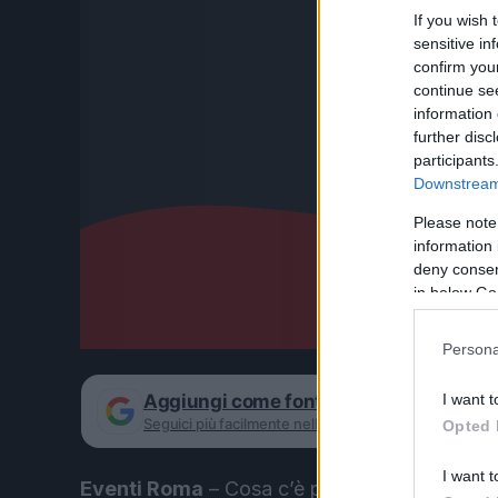
If you wish 
sensitive in
confirm you
continue se
information 
further disc
participants
Downstream 
Please note
information 
deny consent
in below Go
Persona
I want t
Aggiungi come fonte preferita su Goog
Seguici più facilmente nelle notizie consigliate
Opted 
I want t
Eventi Roma
– Cosa c’è più bello del Natale? L