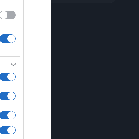
scuro
??.
ei
uro,
ico
 di
na,
ipare