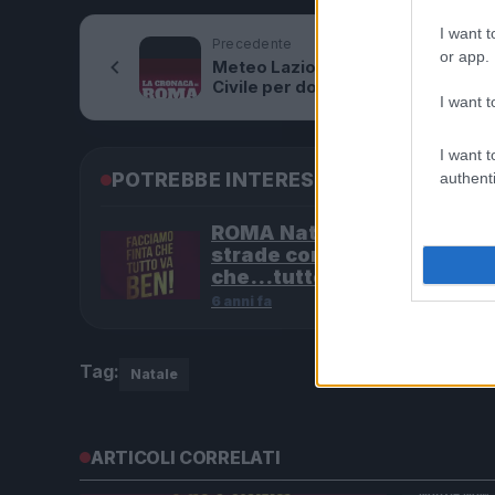
I want t
Precedente
or app.
Meteo Lazio – Allerta della Prote
Civile per domani: le previsioni
I want t
I want t
POTREBBE INTERESSARTI
authenti
ROMA Natale in musica per
strade con “Facciamo fint
che…tutto va ben”
6 anni fa
Tag:
Natale
ARTICOLI CORRELATI