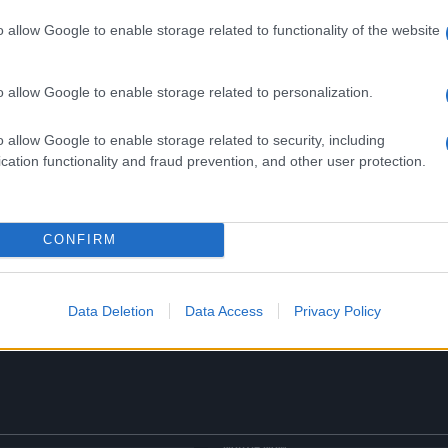
o allow Google to enable storage related to functionality of the website
Successiva
zione
Occupata la facoltà di Fisica alla
Sapienza : le motivazioni
o allow Google to enable storage related to personalization.
o allow Google to enable storage related to security, including
cation functionality and fraud prevention, and other user protection.
 le
ROMA A Santa Severa il regno
a
di Babbo Natale
CONFIRM
8 anni fa
Data Deletion
Data Access
Privacy Policy