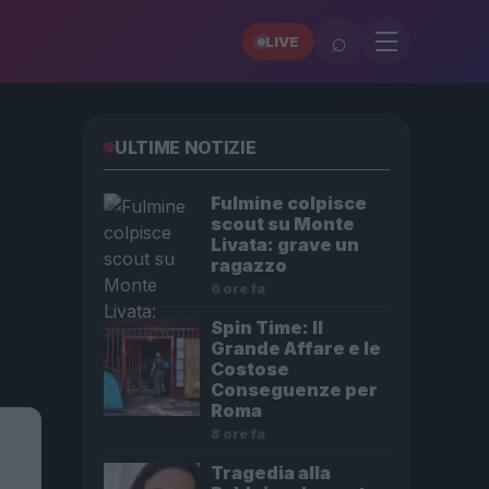
⌕
LIVE
ULTIME NOTIZIE
Fulmine colpisce
scout su Monte
Livata: grave un
ragazzo
6 ore fa
Spin Time: Il
Grande Affare e le
Costose
Conseguenze per
Roma
8 ore fa
Tragedia alla