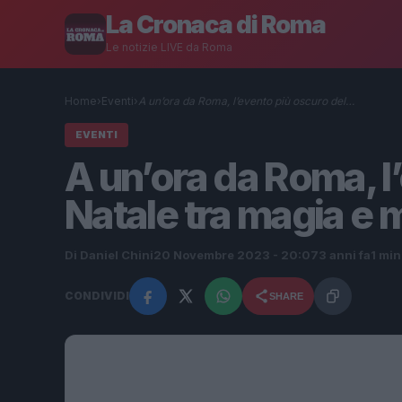
La Cronaca di Roma
Le notizie LIVE da Roma
Home
›
Eventi
›
A un’ora da Roma, l’evento più oscuro del…
EVENTI
A un’ora da Roma, l
Natale tra magia e 
Di Daniel Chini
20 Novembre 2023 - 20:07
3 anni fa
1 min
CONDIVIDI
SHARE