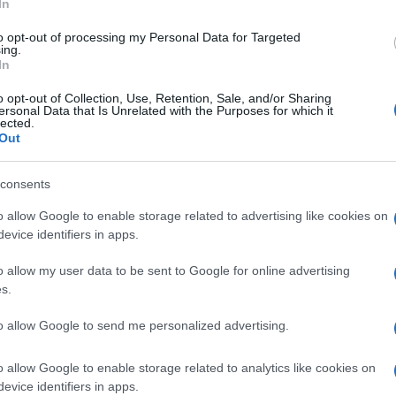
In
nno non è soltanto magia, ma può avere anche un lato o
to opt-out of processing my Personal Data for Targeted
ing.
In
artire dalle ore 13 si terrà, un evento dall’intreccio
???? ??? ?????????̀ ?? ???? ??? ?? ???????? ?’????????
o opt-out of Collection, Use, Retention, Sale, and/or Sharing
ersonal Data that Is Unrelated with the Purposes for which it
lected.
i dalle creature ancestrali che strisciano nell’ombra d
Out
o ed esoterico del Natale. Nel folklore popolare più osc
nte potente dal punto di vista magico. È un momento un
consents
lle oscure ombre che si aggirano di notte, sussurrando
o allow Google to enable storage related to advertising like cookies on
evice identifiers in apps.
ciazione
Pro loco della Sgrurgola
, paese in provincia
o allow my user data to be sent to Google for online advertising
tale. L’evento partirà alle ore 13 con un pranzo in canti
s.
 misterioso e alle 18.30 lo spettacolo finale. Per partec
to allow Google to send me personalized advertising.
verso l’email sgurgolaproloco@gmail.com o tramite
o allow Google to enable storage related to analytics like cookies on
eteo a Roma per domani
evice identifiers in apps.