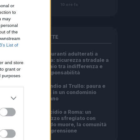
10 ore fa
sonal or
ection to
ou may
 personal
out of the
PIÙ LETTE
 downstream
B’s List of
Carburanti adulterati a
1
Roma: sicurezza stradale a
er and store
rischio tra indifferenza e
to grant or
irresponsabilità
ed purposes
Incendio al Trullo: paura e
2
caos in un condominio
romano
Omicidio a Roma: un
3
ragazzo sfregiato con
l’acido muore, la comunità
in apprensione
 i