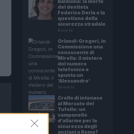
Balduina: la morte
del dentista
Federico Derla e la
questione della
sicurezza stradale
9 ore fa
Orlandi-Gregori, in
Commissione una
conoscente di
Mirella: il mistero
del numero
telefonico e
spunta un
‘Alessandro’
10 ore fa
Crollo di intonaco
al Mercato del
Tufello: un
campanello
d’allarme per la
sicurezza degli
anziani a Roma?