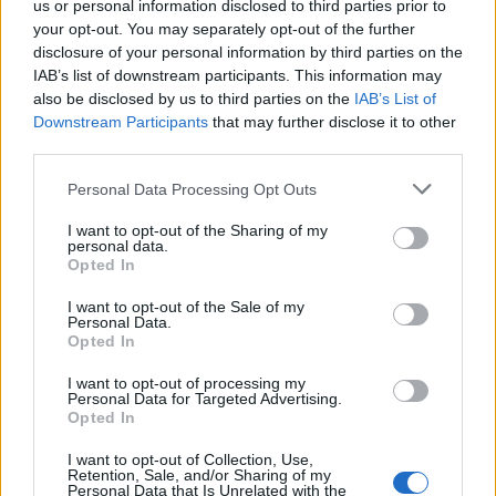
us or personal information disclosed to third parties prior to
2 anni fa
your opt-out. You may separately opt-out of the further
disclosure of your personal information by third parties on the
IAB’s list of downstream participants. This information may
Vito Rubino, direttore dell’area Due Mari Taranto-
also be disclosed by us to third parties on the
IAB’s List of
Downstream Participants
that may further disclose it to other
Brindisi, ha fatto riferimento a incidenti simili
third parties.
accaduti in passato, notando che la fortuna ha
evitato conseguenze tragiche. Ha inoltre posto
Please note that this website/app uses one or more Google
Personal Data Processing Opt Outs
services and may gather and store information including but
l’accento sul problema dei cinghiali che affligge il
not limited to your visit or usage behaviour. You may click to
I want to opt-out of the Sharing of my
territorio da anni.
personal data.
grant or deny consent to Google and its third-party tags to
Opted In
use your data for below specified purposes in below Google
Secondo Gennaro Sicolo, presidente di Cia
consent section.
I want to opt-out of the Sale of my
Agricoltori di Puglia e vicepresidente nazionale Cia,
Personal Data.
Opted In
la popolazione di cinghiali in Puglia è triplicata
nell’ultimo anno. Ha poi esortato il Governo a
I want to opt-out of processing my
Personal Data for Targeted Advertising.
intervenire con opportune modifiche legislative e un
Opted In
quadro normativo nazionale. Sicolo ha infine
I want to opt-out of Collection, Use,
descritto l’emergenza cinghiali come una questione
Retention, Sale, and/or Sharing of my
da gestire con la stessa urgenza di una pandemia.
Personal Data that Is Unrelated with the