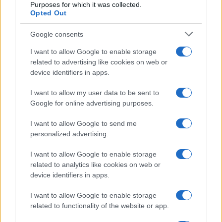
Purposes for which it was collected.
Opted Out
Fonte
Google consents
Successiva
I want to allow Google to enable storage
Precedente
Agricoltori a Roma,
related to advertising like cookies on web or
“Scuole Sicure”,
Il leader della
device identifiers in apps.
Questa volta
protesta annuncia
interviene anche il
quando verrà
I want to allow my user data to be sent to
cane Rex
comunicata la
Google for online advertising purposes.
data
I want to allow Google to send me
personalized advertising.
Tag:
Cinghiale
Incidente
News
STRADA
I want to allow Google to enable storage
related to analytics like cookies on web or
device identifiers in apps.
ARTICOLI CORRELATI
I want to allow Google to enable storage
related to functionality of the website or app.