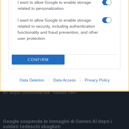
I want to allow Google to enable storage
related to personalization.
I want to allow Google to enable storage
Amputata gamba giovane aggredito machete
related to security, including authentication
functionality and fraud prevention, and other
user protection.
CONFIRM
Paola Perego in tv: malore in diretta, cosa è
successo?
Data Deletion
Data Access
Privacy Policy
Google sospende le immagini di Gemini AI dopo i
soldati tedeschi sbagliati