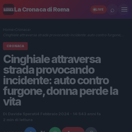
⌕
La Cronaca di Roma
LIVE
Home
›
Cronaca
›
Cinghiale attraversa strada provocando incidente: auto contro furgone,…
CRONACA
Cinghiale attraversa
strada provocando
incidente: auto contro
furgone, donna perde la
vita
Di Davide Sperati
4 Febbraio 2024 - 14:54
3 anni fa
2 min di lettura