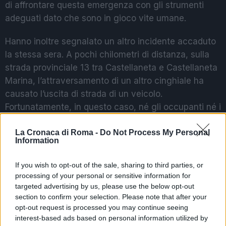
di affrontare questa emergenza con gli strumenti
adeguati dato che sono in gioco vite umane.
Hanno inoltre segnalato un altro incidente accaduto
la stessa sera. A pochi chilometri di distanza, sulla
strada provinciale 13 tra Castellaneta e Castellaneta
Marina, l’attraversamento di un altro cinghiale ha
causato l’uscita di strada di un veicolo.
Fortunatamente, in questo caso, né gli occupanti né i
passeggeri hanno riportato gravi conseguenze.
La Cronaca di Roma -
Do Not Process My Personal
Information
POTREBBE INTERESSARTI
If you wish to opt-out of the sale, sharing to third parties, or
processing of your personal or sensitive information for
Amputata gamba giovane
targeted advertising by us, please use the below opt-out
aggredito machete
section to confirm your selection. Please note that after your
2 anni fa
opt-out request is processed you may continue seeing
Paola Perego in tv: malore in
interest-based ads based on personal information utilized by
diretta, cosa è successo?