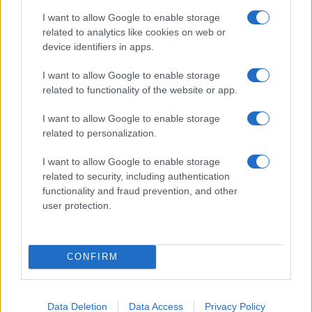
I want to allow Google to enable storage
related to analytics like cookies on web or
device identifiers in apps.
I want to allow Google to enable storage
related to functionality of the website or app.
I want to allow Google to enable storage
related to personalization.
ULTIME NOTIZIE ROMA
I want to allow Google to enable storage
Voragine stradale sulla Pontina,
related to security, including authentication
un’auto coinvolta
functionality and fraud prevention, and other
user protection.
25 Novembre 2018 - 09:37
Federico Parisi
Voragine stradale sulla pontina, coinvolta un
auto, si temono dispersi. I Vigili del Fuoco sono
CONFIRM
al lavoro a causa di una voragine stradale sulla
Pontina. A quanto…
Data Deletion
Data Access
Privacy Policy