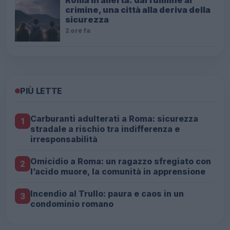
crimine, una città alla deriva della
sicurezza
2 ore fa
PIÙ LETTE
Carburanti adulterati a Roma: sicurezza
1
stradale a rischio tra indifferenza e
irresponsabilità
Omicidio a Roma: un ragazzo sfregiato con
2
l’acido muore, la comunità in apprensione
Incendio al Trullo: paura e caos in un
3
condominio romano