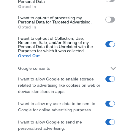
Personal Data.
Opted In
I want to opt-out of processing my
Personal Data for Targeted Advertising.
PRIMO PIANO
Opted In
VORAGINE PONTINA – Interventi
in arrivo sulla viabilità
I want to opt-out of Collection, Use,
Retention, Sale, and/or Sharing of my
Personal Data that Is Unrelated with the
29 Gennaio 2019 - 20:40
Sara Mariani
Purposes for which it was collected.
Opted Out
Voragine Pontina: in arrivo interventi sulla viabilità
a seguito degli eventi meteo del 24 e 25
Google consents
novembre che provocarono anche una vittima in
I want to allow Google to enable storage
provincia di Latina. Questo è…
related to advertising like cookies on web or
device identifiers in apps.
Leggi l’articolo →
I want to allow my user data to be sent to
Google for online advertising purposes.
I want to allow Google to send me
personalized advertising.