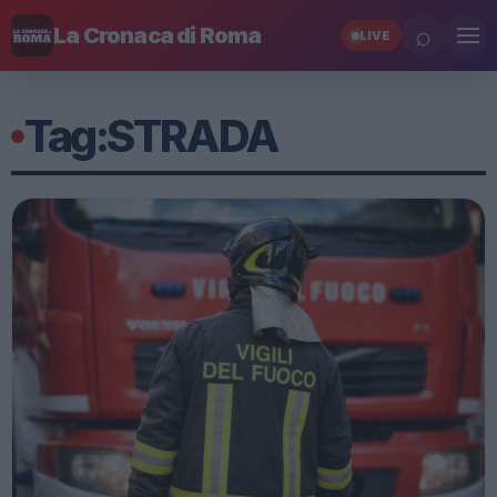
⌕
La Cronaca di Roma
LIVE
Tag:
STRADA