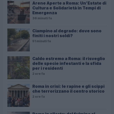
Arene Aperte a Roma: Un’Estate di
Cultura e Solidarietà in Tempi di
Emergenza
36 minuti fa
Ciampino al degrado: dove sono
finiti i nostri soldi?
51 minuti fa
Caldo estremo a Roma: il risveglio
delle specie infestanti e la sfida
per i residenti
2 ore fa
Roma in crisi: le rapine e gli scippi
che terrorizzano il centro storico
2 ore fa
Roma in allerta: dal fulmine al