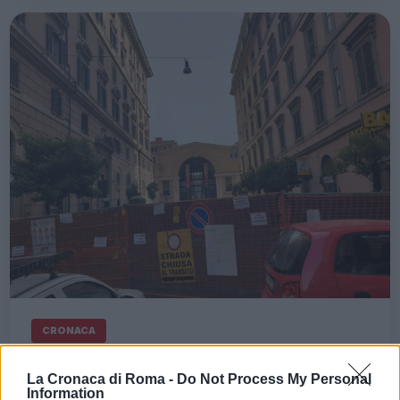
CRONACA
ROMA Voragine Via Alessandria
La Cronaca di Roma -
Do Not Process My Personal
— Info e tempi di ripristino della
Information