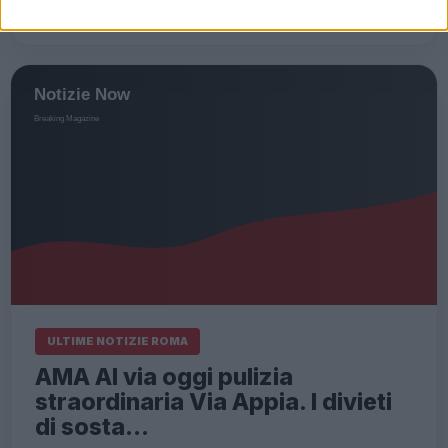
Leggi l’articolo →
ULTIME NOTIZIE ROMA
AMA Al via oggi pulizia
straordinaria Via Appia. I divieti
di sosta…