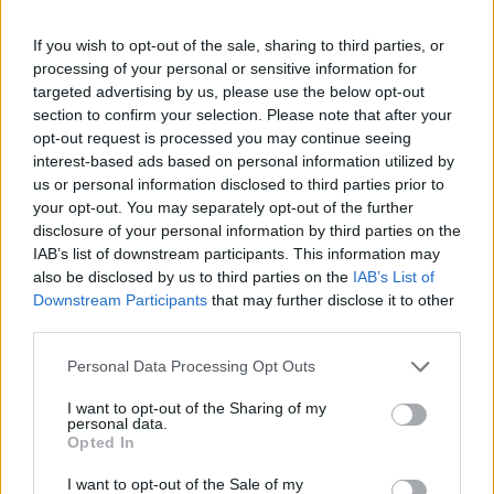
strada
If you wish to opt-out of the sale, sharing to third parties, or
3 Luglio 2019 - 16:02
Stefano Ferrera
processing of your personal or sensitive information for
ROMA Voragine Via Alessandria — La strada del
targeted advertising by us, please use the below opt-out
quartiere Italia è, da quasi due mesi, ostaggio di
section to confirm your selection. Please note that after your
reti e bandoni a protezione della voragine
opt-out request is processed you may continue seeing
interest-based ads based on personal information utilized by
generata, probabilmente, a seguito del…
us or personal information disclosed to third parties prior to
your opt-out. You may separately opt-out of the further
Leggi l’articolo →
disclosure of your personal information by third parties on the
IAB’s list of downstream participants. This information may
also be disclosed by us to third parties on the
IAB’s List of
Downstream Participants
that may further disclose it to other
third parties.
Please note that this website/app uses one or more Google
Personal Data Processing Opt Outs
services and may gather and store information including but
not limited to your visit or usage behaviour. You may click to
I want to opt-out of the Sharing of my
personal data.
grant or deny consent to Google and its third-party tags to
Opted In
use your data for below specified purposes in below Google
consent section.
I want to opt-out of the Sale of my