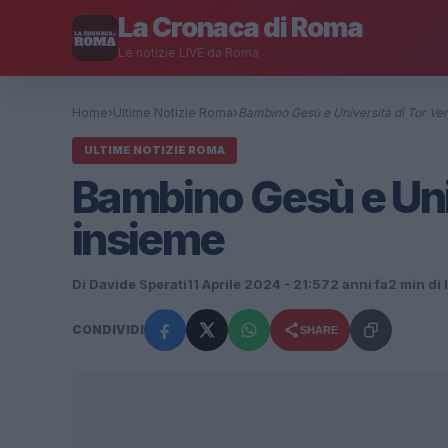
La Cronaca di Roma
Le notizie LIVE da Roma
Home
›
Ultime Notizie Roma
›
Bambino Gesù e Università di Tor Ve
ULTIME NOTIZIE ROMA
Bambino Gesù e Univ
insieme
Di Davide Sperati
11 Aprile 2024 - 21:57
2 anni fa
2 min di 
CONDIVIDI
SHARE