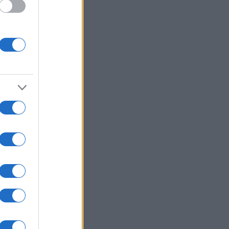
o
mieri
o.
o
scita