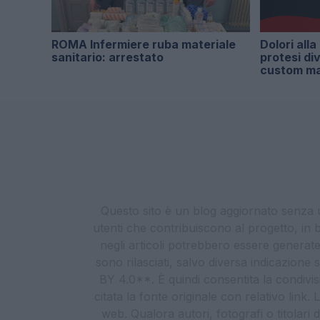
ROMA Infermiere ruba materiale
Dolori alla
sanitario: arrestato
protesi di
custom m
Questo sito è un blog aggiornato senza un
utenti che contribuiscono al progetto, in b
negli articoli potrebbero essere generate o
sono rilasciati, salvo diversa indicazione
BY 4.0**. È quindi consentita la condivis
citata la fonte originale con relativo link
web. Qualora autori, fotografi o titolari d