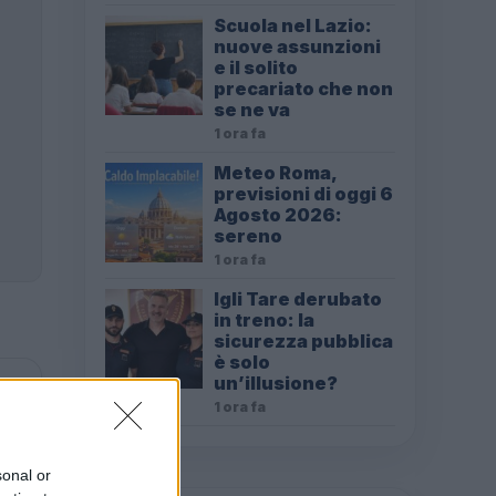
Scuola nel Lazio:
nuove assunzioni
e il solito
precariato che non
se ne va
1 ora fa
Meteo Roma,
previsioni di oggi 6
Agosto 2026:
sereno
1 ora fa
Igli Tare derubato
in treno: la
sicurezza pubblica
è solo
un’illusione?
1 ora fa
sonal or