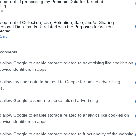
ene, il rettore dell’Università di Roma Tor Vergata,
to opt-out of processing my Personal Data for Targeted
ing.
ambino Gesù, Tiziano Onesti, hanno sottoscritto una
In
bilizzazione a favore di famiglie e persone fragili.
o opt-out of Collection, Use, Retention, Sale, and/or Sharing
stituzioni nel contrastare il bullismo e il cyberbullism
ersonal Data that Is Unrelated with the Purposes for which it
lected.
, gli studenti del terzo anno dei corsi di laurea per infer
Out
revenzione presso le scuole secondarie di secondo grad
consents
o allow Google to enable storage related to advertising like cookies on
evice identifiers in apps.
Dolori alla spalla e rimedi, le
riale
o allow my user data to be sent to Google for online advertising
protesi diventano sempre più
s.
custom made
2 anni fa
to allow Google to send me personalized advertising.
eato l’importanza di questa collaborazione, evidenziand
o allow Google to enable storage related to analytics like cookies on
evice identifiers in apps.
nell’essere aperta al territorio e nel promuovere la cre
ativi. Tiziano Onesti, presidente del Bambino Gesù, ha
o allow Google to enable storage related to functionality of the website