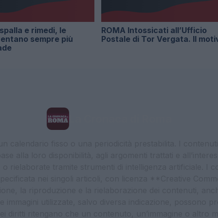
 spalla e rimedi, le
ROMA Intossicati all’Ufficio
ventano sempre più
Postale di Tor Vergata. Il moti
ade
La Cronaca di Roma
 calendario fisso o una periodicità prestabilita. I contenut
ase alla loro disponibilità, agli argomenti trattati e all’int
 rielaborate tramite strumenti di intelligenza artificiale. I 
 specificata nei singoli articoli, con licenza **Creative C
ione, la riproduzione e la rielaborazione dei contenuti, an
. Le immagini utilizzate, salvo diversa indicazione, possono pr
ei diritti ritengano che un contenuto, un’immagine o altro mat