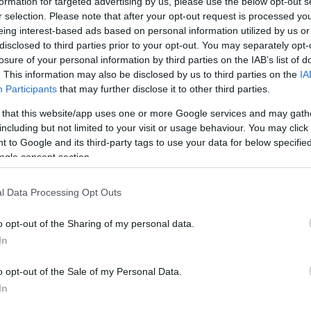
formation for targeted advertising by us, please use the below opt-out s
arie “Pier Giorgio Frassati”, in collaborazione con
r selection. Please note that after your opt-out request is processed y
si è svolta con grande solennità presso l’Auditorium “Va
eing interest-based ads based on personal information utilized by us or
ediatrico Bambino Gesù. Ventitré giovani infermieri laur
disclosed to third parties prior to your opt-out. You may separately opt-
nto di studi, segnando un importante traguardo nella lo
losure of your personal information by third parties on the IAB’s list of
. This information may also be disclosed by us to third parties on the
IA
Participants
that may further disclose it to other third parties.
rgio Frassati” è nata nel lontano 1960 grazie all’iniziati
 that this website/app uses one or more Google services and may gath
including but not limited to your visit or usage behaviour. You may click 
 de’ Paoli, che hanno operato presso il Bambino Gesù fi
 to Google and its third-party tags to use your data for below specifi
alla formazione delle Vigilatrici d’infanzia, la scuola 
ogle consent section.
razie alla convenzione con l’Università degli Studi di
laurea in Infermieristica e Infermieristica Pediatrica,
l Data Processing Opt Outs
r di I Livello. L’obiettivo principale è formare
scientifica e tecnica, ma anche umanistica ed etica, c
o opt-out of the Sharing of my personal data.
In
ini e delle persone fragili. Da allora, la scuola ha for
nfanzia e 651 laureati, contribuendo in modo significativ
o opt-out of the Sale of my Personal Data.
In