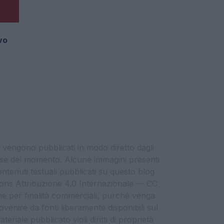
vo
i vengono pubblicati in modo diretto dagli
eresse del momento. Alcune immagini presenti
contenuti testuali pubblicati su questo blog
ommons Attribuzione 4.0 Internazionale — CC
che per finalità commerciali, purché venga
ovenire da fonti liberamente disponibili sul
eriale pubblicato violi diritti di proprietà