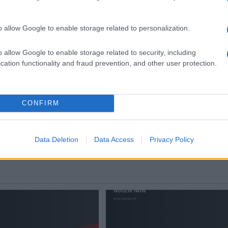
ensibilità nei confronti dei bambini e delle loro famigli
eri svolgono nell’ambito pediatrico. Ha inoltre evidenziat
o allow Google to enable storage related to personalization.
so il Bambino Gesù, che includono la partecipazione all
delle pratiche assistenziali.
o allow Google to enable storage related to security, including
cation functionality and fraud prevention, and other user protection.
Successiva
amadan
Scelta dopo diffusione video intimi
CONFIRM
ersità
Data Deletion
Data Access
Privacy Policy