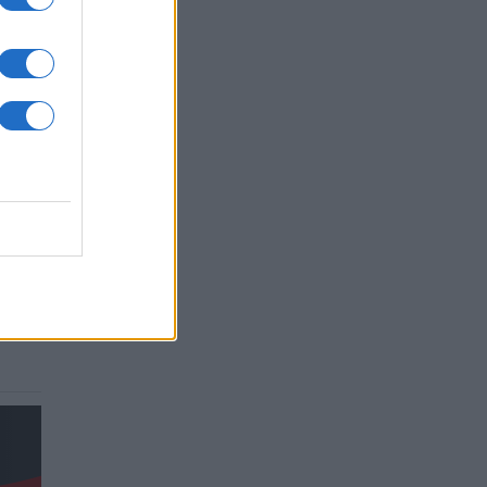
e,
o le
a