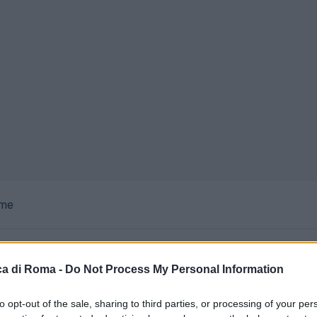
le
a di Roma -
Do Not Process My Personal Information
orso di laurea in Infermieristica e Infermieristica
to opt-out of the sale, sharing to third parties, or processing of your per