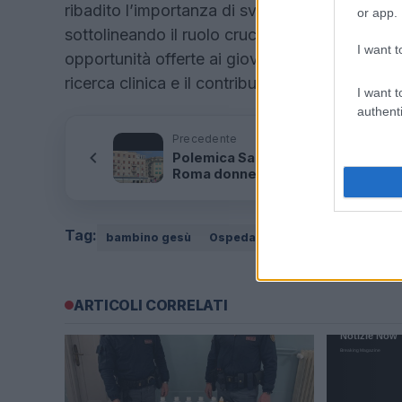
ribadito l’importanza di sviluppare empatia e s
or app.
sottolineando il ruolo cruciale che gli infermi
I want t
opportunità offerte ai giovani infermieri pres
ricerca clinica e il contributo al miglioramento 
I want t
authenti
Precedente
Polemica Salvini Rampelli fine R
Roma donne “chiuse recinto”
Tag:
bambino gesù
Ospedale
Tor Vergata
Univ
ARTICOLI CORRELATI