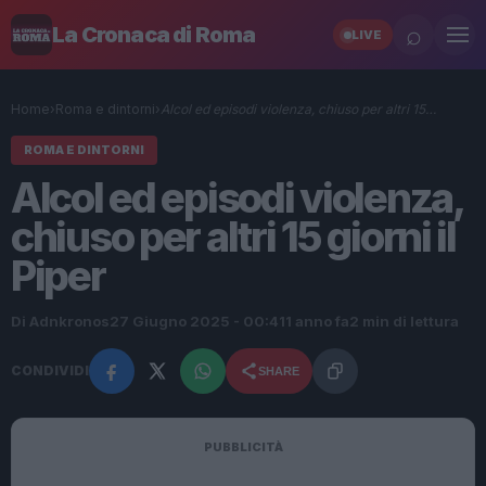
⌕
La Cronaca di Roma
LIVE
Home
›
Roma e dintorni
›
Alcol ed episodi violenza, chiuso per altri 15…
ROMA E DINTORNI
Alcol ed episodi violenza,
chiuso per altri 15 giorni il
Piper
Di Adnkronos
27 Giugno 2025 - 00:41
1 anno fa
2 min di lettura
CONDIVIDI
SHARE
PUBBLICITÀ