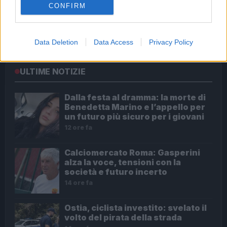
CONFIRM
Audio Zaniolo, la ragazza coinvolta fa chiarezza sulle
voci
Data Deletion
Data Access
Privacy Policy
ULTIME NOTIZIE
Dalla festa al dramma: la morte di
Benedetta Marino e l’appello per
un futuro più sicuro per i giovani
12 ore fa
Calciomercato Roma: Gasperini
alza la voce, tensioni con la
società e futuro incerto
14 ore fa
Ostia, ciclista investito: svelato il
volto del pirata della strada