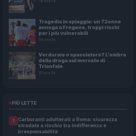
14 ore fa
Tragedia in spiaggia: un 72enne
annega a Fregene, troppi rischi
per i più vulnerabili
14 ore fa
Verduraio o spacciatore? L’ombra
della droga sul mercato di
Trionfale
15 ore fa
PIÙ LETTE
Carburanti adulterati a Roma: sicurezza
1
stradale a rischio tra indifferenza e
irresponsabilità