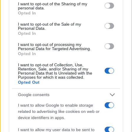
not limited to your visit or usage behaviour. You may click to
I want to opt-out of the Sharing of my
3 anni fa
personal data.
grant or deny consent to Google and its third-party tags to
Opted In
use your data for below specified purposes in below Google
Fonte Verificata
consent section.
I want to opt-out of the Sale of my
Personal Data.
Opted In
Successiva
I want to opt-out of processing my
IL BORSINO DELLE
Precedente
Personal Data for Targeted Advertising.
12 | Roma, ore
Opted In
Roma, Eugenio
calde sul fronte
Finardi perde il
Paredes: il Boca
I want to opt-out of Collection, Use,
tablet sul treno:
accelera. Kostic
Retention, Sale, and/or Sharing of my
ritrovato dalla
Personal Data that Is Unrelated with the
pista concreta,
Purposes for which it was collected.
polizia locale
Ibanez si propone
Opted Out
all’Atalanta
Google consents
I want to allow Google to enable storage
related to advertising like cookies on web or
device identifiers in apps.
ARTICOLI CORRELATI
I want to allow my user data to be sent to