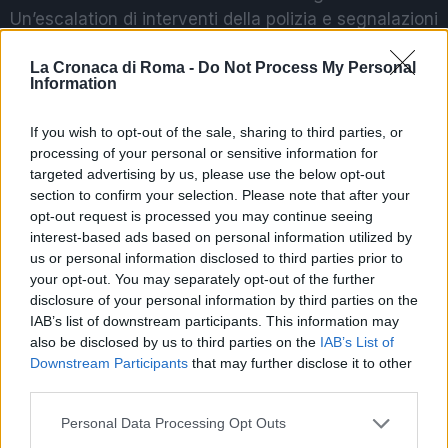
Un’escalation di interventi della polizia e segnalazioni
pervenute alla sala operativa della questura per fatti
La Cronaca di Roma -
Do Not Process My Personal
violenti in cui sarebbero stati coinvolti frequentatori
Information
del locale ha, pertanto, reso necessaria l’adozione di
un ulteriore provvedimento di sospensione della
If you wish to opt-out of the sale, sharing to third parties, or
licenza nei confronti del titolare. Da oggi, lo storico
processing of your personal or sensitive information for
luogo di ritrovo della movida romana resterà chiuso
targeted advertising by us, please use the below opt-out
section to confirm your selection. Please note that after your
per i prossimi 15 giorni.
opt-out request is processed you may continue seeing
interest-based ads based on personal information utilized by
us or personal information disclosed to third parties prior to
POTREBBE INTERESSARTI
your opt-out. You may separately opt-out of the further
disclosure of your personal information by third parties on the
Christmas World a Roma, la
IAB’s list of downstream participants. This information may
Capitale ospiterà il villaggio
also be disclosed by us to third parties on the
IAB’s List of
natalizio più grande d’Europa
Downstream Participants
that may further disclose it to other
4 anni fa
third parties.
Alla Galleria Giovanni XXIII arriva
Please note that this website/app uses one or more Google
l’autovelox. Multe per chi supera
Personal Data Processing Opt Outs
il limite. Dal 30 marzo
services and may gather and store information including but