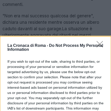
commenti.
"Non era mai successo qualcosa del genere",
dichiara una residente mentre osserva un albero
caduto davanti al suo garage.La situazione è
ulteriormente aggravata dai ritardi nei mezzi
pubblici, specialmente per gli studenti che si trovano
La Cronaca di Roma -
Do Not Process My Personal
a fronteggiare l'incertezza nel raggiungere le scuole.
Information
Le autorità sono chiamate a rispondere rapidamente
per rimuovere i detriti e valutare i danni.Questo
If you wish to opt-out of the sale, sharing to third parties, or
processing of your personal or sensitive information for
episodio fa emergere domande cruciali sulla
targeted advertising by us, please use the below opt-out
preparazione della città di fronte alle emergenze.
section to confirm your selection. Please note that after your
Non è solo una questione di danni materiali: c'è una
opt-out request is processed you may continue seeing
crescente percezione che la gestione
interest-based ads based on personal information utilized by
dell'urbanistica e delle emergenze debba essere
us or personal information disclosed to third parties prior to
your opt-out. You may separately opt-out of the further
rivista in profondità.I cittadini chiedono azioni
disclosure of your personal information by third parties on the
concrete e tempestive da parte delle istituzioni.
IAB’s list of downstream participants. This information may