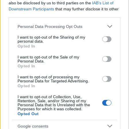
also be disclosed by us to third parties on the
IAB’s List of
In tempo di crisi, la comunità deve unirsi non solo per
Downstream Participants
that may further disclose it to other
ripulire, ma anche per richiedere politiche di
third parties.
prevenzione più efficaci. Ogni voce conta, e ora è il
Please note that this website/app uses one or more Google
Personal Data Processing Opt Outs
momento di agire per un futuro più sicuro.
services and may gather and store information including but
not limited to your visit or usage behaviour. You may click to
I want to opt-out of the Sharing of my
personal data.
grant or deny consent to Google and its third-party tags to
Opted In
POTREBBE INTERESSARTI
use your data for below specified purposes in below Google
consent section.
I want to opt-out of the Sale of my
Personal Data.
Maltempo, protezione civile
Opted In
Lazio: allerta gialla per neve e
vento
I want to opt-out of processing my
6 anni fa
Personal Data for Targeted Advertising.
Opted In
Roma, le previsioni meteo di
domani 21 gennaio
I want to opt-out of Collection, Use,
6 anni fa
Retention, Sale, and/or Sharing of my
Personal Data that Is Unrelated with the
Purposes for which it was collected.
Opted Out
Precedente
Successiva
Google consents
Roma sotto
Tromba d’aria a