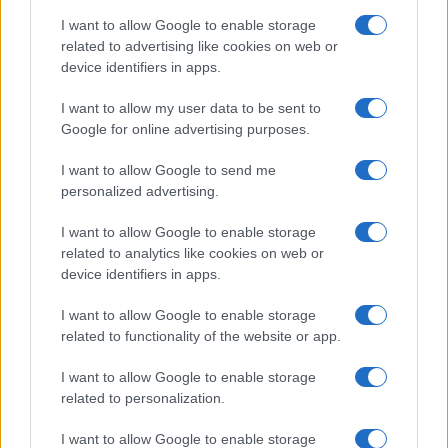
osservazione:
Roma, alberi e rami
I want to allow Google to enable storage
attesi temporali
caduti ma nessun
related to advertising like cookies on web or
intensi mercoledì 3
ferito: il video del
device identifiers in apps.
giugno
vortice
I want to allow my user data to be sent to
Google for online advertising purposes.
Tag:
Maltempo
montesacro
Tromba d'aria
I want to allow Google to send me
personalized advertising.
ARTICOLI CORRELATI
I want to allow Google to enable storage
related to analytics like cookies on web or
device identifiers in apps.
I want to allow Google to enable storage
related to functionality of the website or app.
I want to allow Google to enable storage
Maltempo, protezione civile Lazio: allerta gialla per
related to personalization.
neve e vento
I want to allow Google to enable storage