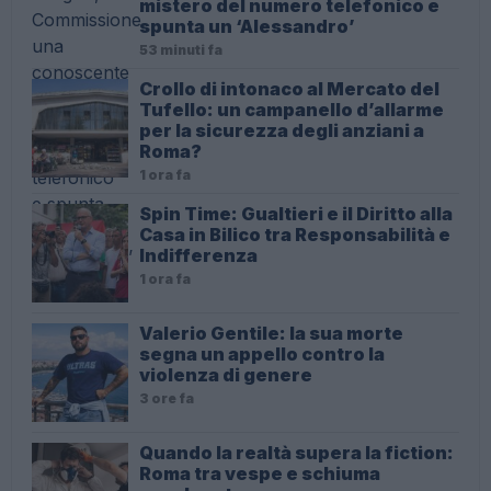
mistero del numero telefonico e
spunta un ‘Alessandro’
53 minuti fa
Crollo di intonaco al Mercato del
Tufello: un campanello d’allarme
per la sicurezza degli anziani a
Roma?
1 ora fa
Spin Time: Gualtieri e il Diritto alla
Casa in Bilico tra Responsabilità e
Indifferenza
1 ora fa
Valerio Gentile: la sua morte
segna un appello contro la
violenza di genere
3 ore fa
Quando la realtà supera la fiction:
Roma tra vespe e schiuma