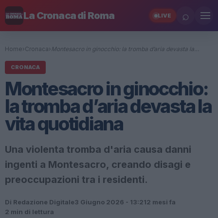
⌕
La Cronaca di Roma
LIVE
Home
›
Cronaca
›
Montesacro in ginocchio: la tromba d’aria devasta la…
CRONACA
Montesacro in ginocchio:
la tromba d’aria devasta la
vita quotidiana
Una violenta tromba d'aria causa danni
ingenti a Montesacro, creando disagi e
preoccupazioni tra i residenti.
Di Redazione Digitale
3 Giugno 2026 - 13:21
2 mesi fa
2 min di lettura