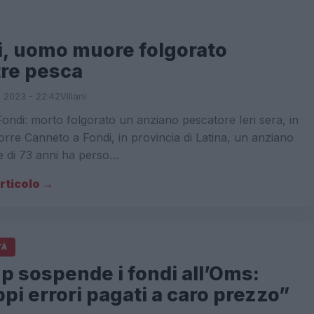
i, uomo muore folgorato
re pesca
 2023 - 22:42
Villani
ondi: morto folgorato un anziano pescatore Ieri sera, in
Torre Canneto a Fondi, in provincia di Latina, un anziano
e di 73 anni ha perso…
articolo →
TÀ
p sospende i fondi all’Oms:
pi errori pagati a caro prezzo”