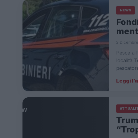
NEWS
Fond
ment
2 Dicembre
Pesca a F
località 
pescator
Leggi l’
ATTUALI
Trum
“Trop