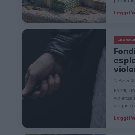
pandemia
Leggi l’
CRONAC
Fondi
esplo
viol
13 Aprile 2
Fondi, un
violenza i
cinque fer
Leggi l’