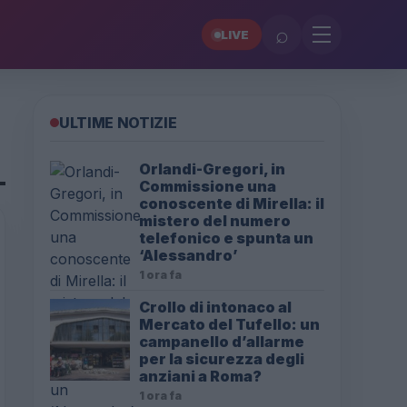
⌕
LIVE
ULTIME NOTIZIE
Orlandi-Gregori, in
Commissione una
conoscente di Mirella: il
mistero del numero
telefonico e spunta un
‘Alessandro’
1 ora fa
Crollo di intonaco al
Mercato del Tufello: un
campanello d’allarme
per la sicurezza degli
anziani a Roma?
1 ora fa