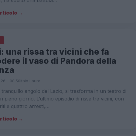
, ha subito una battuta…
articolo →
A
: una rissa tra vicini che fa
dere il vaso di Pandora della
enza
026 - 08:50
Italo Lauro
 tranquillo angolo del Lazio, si trasforma in un teatro di
n pieno giorno. L’ultimo episodio di rissa tra vicini, con
iti e quattro arresti,…
articolo →