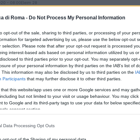
020 - 08:00
Eleim 28
ump sospende i fondi Usa all’Oms e attacca: “Troppi
a di Roma -
Do Not Process My Personal Information
gati a caro prezzo”. Dopo aver tagliato i fondi
izzazione mondiale della Sanità il presidente americano
to opt-out of the sale, sharing to third parties, or processing of your per
formation for targeted advertising by us, please use the below opt-out s
r selection. Please note that after your opt-out request is processed y
articolo →
eing interest-based ads based on personal information utilized by us or
disclosed to third parties prior to your opt-out. You may separately opt-
losure of your personal information by third parties on the IAB’s list of
. This information may also be disclosed by us to third parties on the
IA
A
Participants
that may further disclose it to other third parties.
K A FONDI – AGRICOLTORE
 that this website/app uses one or more Google services and may gath
including but not limited to your visit or usage behaviour. You may click 
SO IN PIENA ZONA ROSSA
 to Google and its third-party tags to use your data for below specifi
ogle consent section.
020 - 16:28
Stefano Ferrera
re ucciso a Fondi – Si tratta di un uomo di 66 anni,
l Data Processing Opt Outs
bastonate nel comune in provincia di Latina, che da
orni è stata…
o opt-out of the Sharing of my personal data.