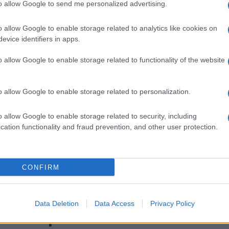
to allow Google to send me personalized advertising.
 La V edizione di ‘Brunello a
o allow Google to enable storage related to analytics like cookies on
zzo’
evice identifiers in apps.
o allow Google to enable storage related to functionality of the website
e 2019 - 08:00
Eleim 28
runello a Palazzo’ è un percorso enogastronomico
al Brunello di Montalcino e alla gastronomia
o allow Google to enable storage related to personalization.
nza. Evento ideato e curato da Associazione Decant in
azione con EnoClub…
o allow Google to enable storage related to security, including
cation functionality and fraud prevention, and other user protection.
articolo →
CONFIRM
ONE LAZIO Dal Governo in
Data Deletion
Data Access
Privacy Policy
o fondi per le Province