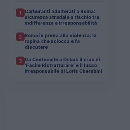
Carburanti adulterati a Roma:
1
sicurezza stradale a rischio tra
indifferenza e irresponsabilità
Roma in preda alla violenza: la
2
rapina che sciocca e fa
discutere
Da Centocelle a Dubai: il crac di
3
‘Facile Ristrutturare’ e il lusso
irresponsabile di Loris Cherubini