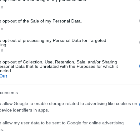
In
articolo →
o opt-out of the Sale of my Personal Data.
In
IRUS
to opt-out of processing my Personal Data for Targeted
ing.
A ORDINANZA DELLA REGIONE
In
: isolata Fondi
o opt-out of Collection, Use, Retention, Sale, and/or Sharing
ersonal Data that Is Unrelated with the Purposes for which it
020 - 08:03
Eleim 28
lected.
Out
ubblicata dalla Regione Lazio l’ordinanza in materia di
bblica “Ulteriori misure per la prevenzione e gestione
consents
genza epidemiologica da coronavirus”, relativa al
i Fondi.…
o allow Google to enable storage related to advertising like cookies on
evice identifiers in apps.
articolo →
o allow my user data to be sent to Google for online advertising
s.