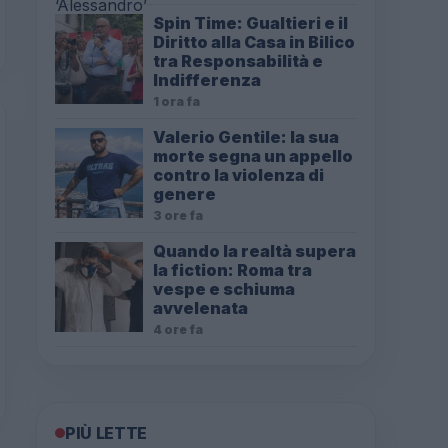
Spin Time: Gualtieri e il
Diritto alla Casa in Bilico
tra Responsabilità e
Indifferenza
1 ora fa
Valerio Gentile: la sua
morte segna un appello
contro la violenza di
genere
3 ore fa
Quando la realtà supera
la fiction: Roma tra
vespe e schiuma
avvelenata
4 ore fa
PIÙ LETTE