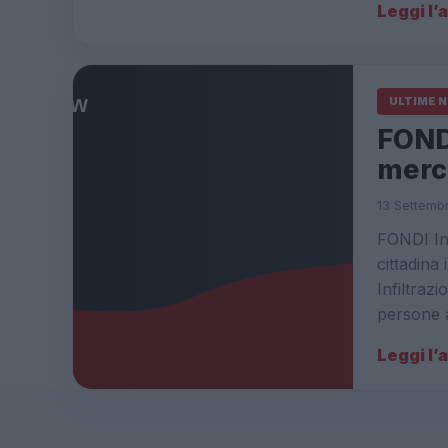
Leggi l’
ULTIME 
FONDI
merca
13 Settembr
FONDI Inf
cittadina
Infiltraz
persone 
Leggi l’