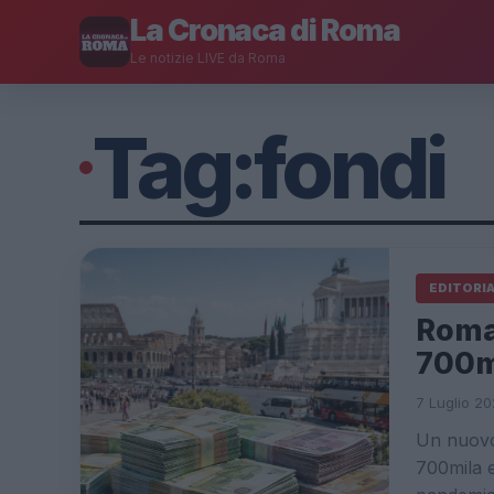
La Cronaca di Roma
Le notizie LIVE da Roma
Tag:
fondi
EDITORI
Roma 
700mi
7 Luglio 20
Un nuovo 
700mila e