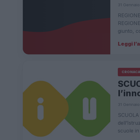
31 Gennaio
REGIONE 
REGIONE 
giunto, c
Leggi l’
CRONAC
SCUO
l’inn
31 Gennaio
SCUOLA 2,
dell’Istr
scuole in