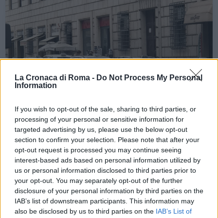
La Cronaca di Roma -
Do Not Process My Personal
Information
If you wish to opt-out of the sale, sharing to third parties, or
processing of your personal or sensitive information for
targeted advertising by us, please use the below opt-out
section to confirm your selection. Please note that after your
opt-out request is processed you may continue seeing
interest-based ads based on personal information utilized by
ROMA E DINTORNI
us or personal information disclosed to third parties prior to
Gli urtisti diventano tassisti.
your opt-out. You may separately opt-out of the further
Lettera aperta a Virginia Raggi
disclosure of your personal information by third parties on the
IAB’s list of downstream participants. This information may
1 Agosto 2020 - 17:25
Iksnik
also be disclosed by us to third parties on the
IAB’s List of