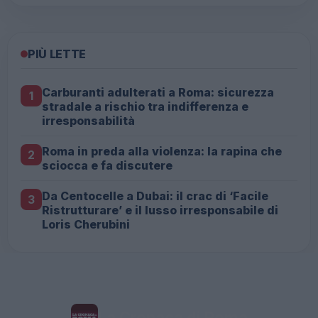
PIÙ LETTE
Carburanti adulterati a Roma: sicurezza
1
stradale a rischio tra indifferenza e
irresponsabilità
Roma in preda alla violenza: la rapina che
2
sciocca e fa discutere
Da Centocelle a Dubai: il crac di ‘Facile
3
Ristrutturare’ e il lusso irresponsabile di
Loris Cherubini
La Cronaca di Roma