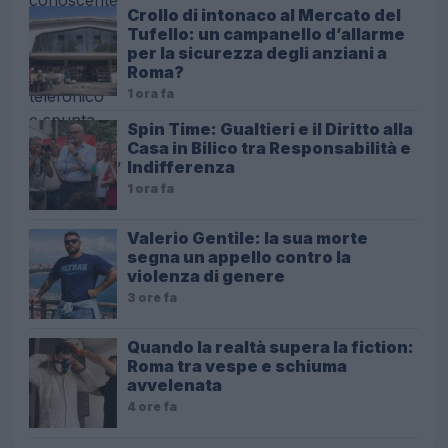
Crollo di intonaco al Mercato del
Tufello: un campanello d’allarme
per la sicurezza degli anziani a
Roma?
1 ora fa
Spin Time: Gualtieri e il Diritto alla
Casa in Bilico tra Responsabilità e
Indifferenza
1 ora fa
Valerio Gentile: la sua morte
segna un appello contro la
violenza di genere
3 ore fa
Quando la realtà supera la fiction:
Roma tra vespe e schiuma
avvelenata
4 ore fa