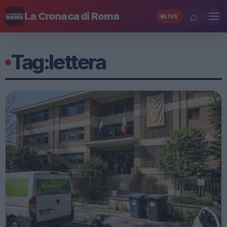
⌕
La Cronaca di Roma
LIVE
Tag:
lettera