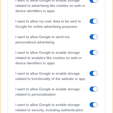
I want to allow Google to enable storage
CRONACA
related to advertising like cookies on web or
REBIBBIA “Torneremo presto”: la
device identifiers in apps.
lettera dei 2 evasi
I want to allow my user data to be sent to
9 Giugno 2020 - 19:29
Iksnik
Google for online advertising purposes.
I due detenuti evasi dal carcere di Rebibbia hanno
I want to allow Google to send me
fatto sapere tramite una lettera che è loro
personalized advertising.
intenzione tornare “Torneremo presto”: così i
I want to allow Google to enable storage
due cugini evasi da Rebibbia…
related to analytics like cookies on web or
device identifiers in apps.
Leggi l’articolo →
I want to allow Google to enable storage
related to functionality of the website or app.
I want to allow Google to enable storage
related to personalization.
I want to allow Google to enable storage
related to security, including authentication