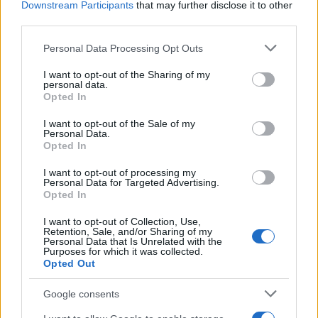
Downstream Participants
that may further disclose it to other
La moglie di un sostituto tassista scrive al sindaco
third parties.
di Roma: “Sarebbe giusto dare le licenze a chi ha
fatto tanti sacrifici”. Riceviamo e pubblichiamo:
Please note that this website/app uses one or more Google
Personal Data Processing Opt Outs
services and may gather and store information including but
Gentile Sindaca, Le…
not limited to your visit or usage behaviour. You may click to
I want to opt-out of the Sharing of my
personal data.
Leggi l’articolo →
grant or deny consent to Google and its third-party tags to
Opted In
use your data for below specified purposes in below Google
consent section.
I want to opt-out of the Sale of my
Personal Data.
Opted In
I want to opt-out of processing my
Personal Data for Targeted Advertising.
Opted In
I want to opt-out of Collection, Use,
Retention, Sale, and/or Sharing of my
Personal Data that Is Unrelated with the
Purposes for which it was collected.
Opted Out
Google consents