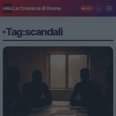
⌕
La Cronaca di Roma
LIVE
Tag:
scandali