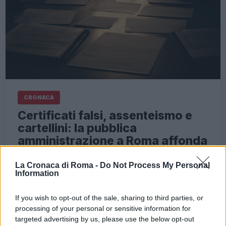
CRONACA
Certificati falsi, assenteismo e
cartellini: la pubblica
amministrazione a Roma affonda
nel caos
La Cronaca di Roma -
Do Not Process My Personal
3 Giugno 2026 - 09:09
Italo Lauro
Information
Negli ultimi giorni, Roma è stata investita da un
If you wish to opt-out of the sale, sharing to third parties, or
vero e proprio tsunami di scandali che ha messo
processing of your personal or sensitive information for
in luce l’incredibile mala gestione della pubblica
targeted advertising by us, please use the below opt-out
amministrazione. Certificati medici…