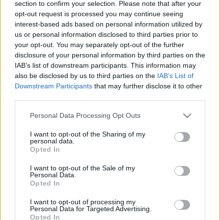
section to confirm your selection. Please note that after your
opt-out request is processed you may continue seeing
Leggi l’articolo →
interest-based ads based on personal information utilized by
us or personal information disclosed to third parties prior to
your opt-out. You may separately opt-out of the further
ULTIME NOTIZIE
disclosure of your personal information by third parties on the
IAB’s list of downstream participants. This information may
also be disclosed by us to third parties on the
IAB’s List of
Roma in allerta: come difendersi
dalle malattie di stagione
Downstream Participants
that may further disclose it to other
third parties.
42 minuti fa
Please note that this website/app uses one or more Google
Personal Data Processing Opt Outs
services and may gather and store information including but
La crisi dei pediatri a Roma: una
not limited to your visit or usage behaviour. You may click to
I want to opt-out of the Sharing of my
sfida per la salute dei più piccoli
personal data.
grant or deny consent to Google and its third-party tags to
Opted In
43 minuti fa
use your data for below specified purposes in below Google
consent section.
I want to opt-out of the Sale of my
Personal Data.
Flaminio in pericolo: il futuro dello
Opted In
sport romano appeso a un filo
I want to opt-out of processing my
55 minuti fa
Personal Data for Targeted Advertising.
Opted In