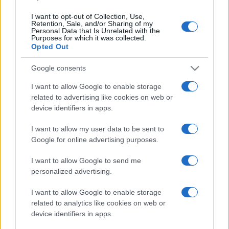
I want to opt-out of Collection, Use,
Roma e il Bus a Chiamata: una
Retention, Sale, and/or Sharing of my
rivoluzione temporanea o un
Personal Data that Is Unrelated with the
miraggio?
Purposes for which it was collected.
Opted Out
55 minuti fa
Google consents
Spin Time: Un’opportunità o un
rischio per le collaborazioni
I want to allow Google to enable storage
internazionali?
related to advertising like cookies on web or
3 ore fa
device identifiers in apps.
I want to allow my user data to be sent to
Google for online advertising purposes.
I want to allow Google to send me
PIÙ LETTE
personalized advertising.
Carburanti adulterati a Roma: sicurezza
I want to allow Google to enable storage
1
stradale a rischio tra indifferenza e
related to analytics like cookies on web or
irresponsabilità
device identifiers in apps.