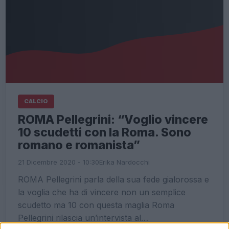
CALCIO
ROMA Pellegrini: “Voglio vincere
10 scudetti con la Roma. Sono
romano e romanista”
21 Dicembre 2020 - 10:30
Erika Nardocchi
ROMA Pellegrini parla della sua fede gialorossa e
la voglia che ha di vincere non un semplice
scudetto ma 10 con questa maglia Roma
Pellegrini rilascia un’intervista al…