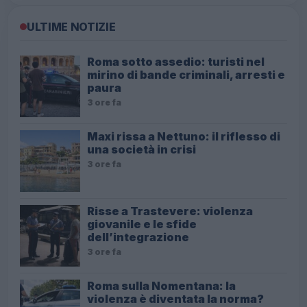
ULTIME NOTIZIE
Roma sotto assedio: turisti nel
mirino di bande criminali, arresti e
paura
3 ore fa
Maxi rissa a Nettuno: il riflesso di
una società in crisi
3 ore fa
Risse a Trastevere: violenza
giovanile e le sfide
dell’integrazione
3 ore fa
Roma sulla Nomentana: la
violenza è diventata la norma?