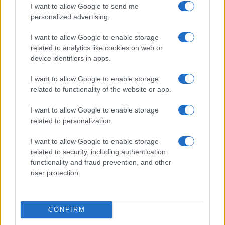
I want to allow Google to send me
personalized advertising.
I want to allow Google to enable storage
related to analytics like cookies on web or
device identifiers in apps.
I want to allow Google to enable storage
related to functionality of the website or app.
I want to allow Google to enable storage
related to personalization.
CALCIO
I want to allow Google to enable storage
Lazio, a Formello lavori di
related to security, including authentication
functionality and fraud prevention, and other
restyling del centro sportivo
user protection.
6 Giugno 2020 - 12:10
Sara Mariani
Nel quartier generale biancoceleste grandi lavori
CONFIRM
di restyling del centro sportivo. Formello diventa
sempre più la casa della Lazio. A Formello lavori