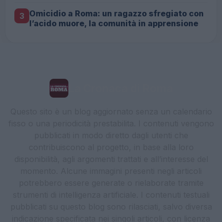
Omicidio a Roma: un ragazzo sfregiato con
3
l’acido muore, la comunità in apprensione
La Cronaca di Roma
Questo sito è un blog aggiornato senza un calendario
fisso o una periodicità prestabilita. I contenuti vengono
pubblicati in modo diretto dagli utenti che
contribuiscono al progetto, in base alla loro
disponibilità, agli argomenti trattati e all’interesse del
momento. Alcune immagini presenti negli articoli
potrebbero essere generate o rielaborate tramite
strumenti di intelligenza artificiale. I contenuti testuali
pubblicati su questo blog sono rilasciati, salvo diversa
indicazione specificata nei singoli articoli, con licenza