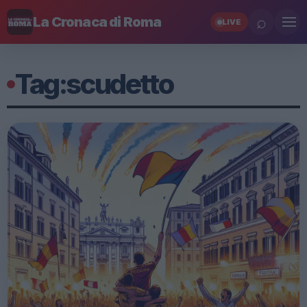
⌕
La Cronaca di Roma
LIVE
Tag:
scudetto