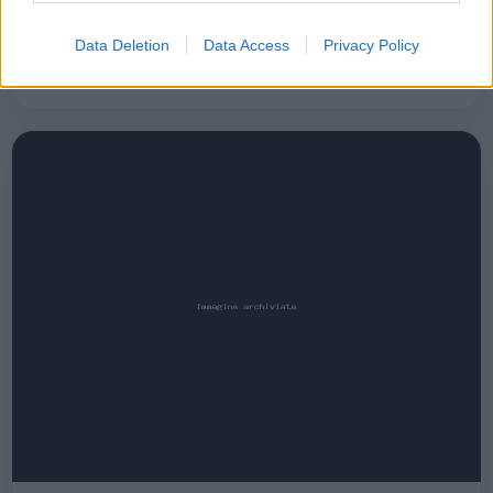
di restyling per rendere il centro…
Data Deletion
Data Access
Privacy Policy
Leggi l’articolo →