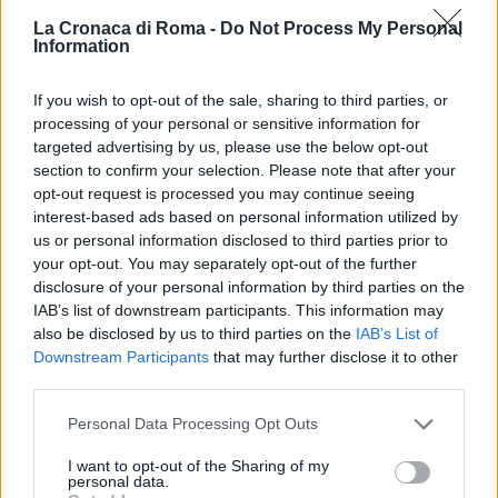
Leggi l’articolo →
La Cronaca di Roma -
Do Not Process My Personal
Information
If you wish to opt-out of the sale, sharing to third parties, or
processing of your personal or sensitive information for
targeted advertising by us, please use the below opt-out
section to confirm your selection. Please note that after your
opt-out request is processed you may continue seeing
interest-based ads based on personal information utilized by
us or personal information disclosed to third parties prior to
your opt-out. You may separately opt-out of the further
disclosure of your personal information by third parties on the
IAB’s list of downstream participants. This information may
also be disclosed by us to third parties on the
IAB’s List of
Downstream Participants
that may further disclose it to other
third parties.
CALCIO
Please note that this website/app uses one or more Google
Milinkovic e Mihajlovic a cena:
Personal Data Processing Opt Outs
services and may gather and store information including but
“Fermateci la Juve”
not limited to your visit or usage behaviour. You may click to
I want to opt-out of the Sharing of my
personal data.
grant or deny consent to Google and its third-party tags to
21 Giugno 2020 - 11:56
Sara Mariani