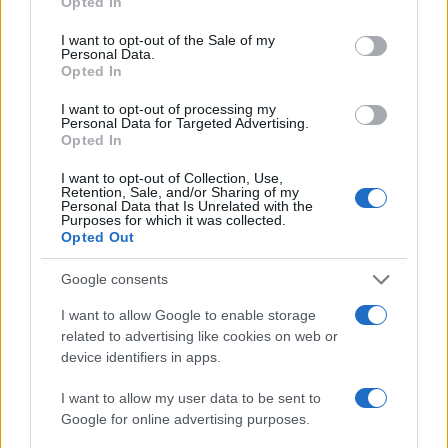
Opted In
use your data for below specified purposes in below Google
Lazio e Juve pronte alla ripartenza con il sogno
consent section.
I want to opt-out of the Sale of my
scudetto da realizzare. Intanto Milinkovic e
Personal Data.
Opted In
Mihajlovic si sarebbero incontrati a cena e tra i
due serbi sarebbe scattato…
I want to opt-out of processing my
Personal Data for Targeted Advertising.
Opted In
Leggi l’articolo →
I want to opt-out of Collection, Use,
Retention, Sale, and/or Sharing of my
Personal Data that Is Unrelated with the
Purposes for which it was collected.
Opted Out
Google consents
I want to allow Google to enable storage
related to advertising like cookies on web or
device identifiers in apps.
I want to allow my user data to be sent to
Google for online advertising purposes.