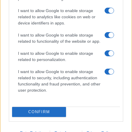
Fulmine colpisce scout su Monte
I want to allow Google to enable storage
Livata: grave un ragazzo
related to analytics like cookies on web or
5 ore fa
device identifiers in apps.
I want to allow Google to enable storage
Spin Time: Il Grande Affare e le
related to functionality of the website or app.
Costose Conseguenze per Roma
7 ore fa
I want to allow Google to enable storage
related to personalization.
Tragedia alla Balduina: la morte
I want to allow Google to enable storage
del dentista Federico Derla e la
related to security, including authentication
questione della sicurezza
functionality and fraud prevention, and other
stradale
user protection.
7 ore fa
Orlandi-Gregori, in Commissione
una conoscente di Mirella: il
CONFIRM
mistero del numero telefonico e
spunta un ‘Alessandro’
9 ore fa