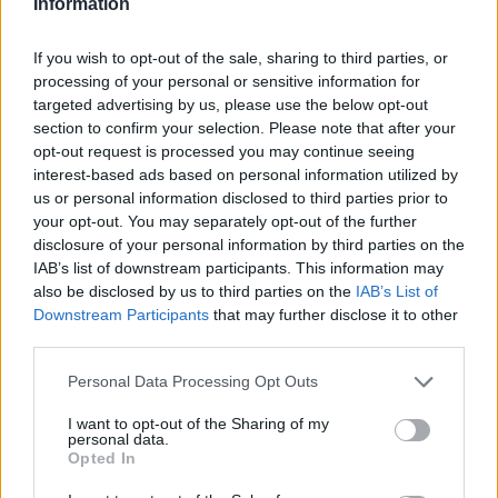
Information
fogne e gas! Che caos!
If you wish to opt-out of the sale, sharing to third parties, or
30 Aprile 2026 - 05:49
Redazione Digitale
processing of your personal or sensitive information for
Il via vai verso il nasone del quartiere è continuo
targeted advertising by us, please use the below opt-out
e, con l’arrivo dell’estate, lo sarà ancor di più. C’è
section to confirm your selection. Please note that after your
opt-out request is processed you may continue seeing
chi arriva con taniche alla mano, chi ha…
interest-based ads based on personal information utilized by
us or personal information disclosed to third parties prior to
Leggi l’articolo →
your opt-out. You may separately opt-out of the further
disclosure of your personal information by third parties on the
IAB’s list of downstream participants. This information may
also be disclosed by us to third parties on the
IAB’s List of
Downstream Participants
that may further disclose it to other
third parties.
Please note that this website/app uses one or more Google
Personal Data Processing Opt Outs
services and may gather and store information including but
not limited to your visit or usage behaviour. You may click to
I want to opt-out of the Sharing of my
personal data.
grant or deny consent to Google and its third-party tags to
Opted In
use your data for below specified purposes in below Google
consent section.