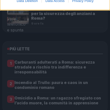
Data Deletion
Data Access
Privacy Policy
Crollo di intonaco al Mercato del
Tufello: un campanello d’allarme
per la sicurezza degli anziani a
Roma?
9 ore fa
PIÙ LETTE
Carburanti adulterati a Roma: sicurezza
1
stradale a rischio tra indifferenza e
irresponsabilità
Incendio al Trullo: paura e caos in un
2
condominio romano
Omicidio a Roma: un ragazzo sfregiato con
3
l’acido muore, la comunità in apprensione