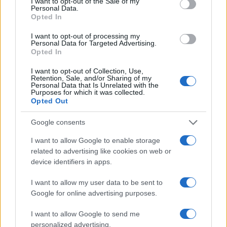
I want to opt-out of the Sale of my
Personal Data.
Opted In
I want to opt-out of processing my
Personal Data for Targeted Advertising.
Opted In
ULTIME NOTIZIE ROMA
Roma Est senz’acqua: un disagio
I want to opt-out of Collection, Use,
Retention, Sale, and/or Sharing of my
insostenibile
Personal Data that Is Unrelated with the
Purposes for which it was collected.
Opted Out
3 Febbraio 2026 - 14:01
Redazione Digitale
Un problema che dura da troppo tempo Io,
Google consents
come tanti altri cittadini di Roma Est, sono stanco
I want to allow Google to enable storage
e frustrato. Da giorni viviamo un vero e proprio
related to advertising like cookies on web or
incubo: l’acqua…
device identifiers in apps.
Leggi l’articolo →
I want to allow my user data to be sent to
Google for online advertising purposes.
ULTIME NOTIZIE
I want to allow Google to send me
personalized advertising.