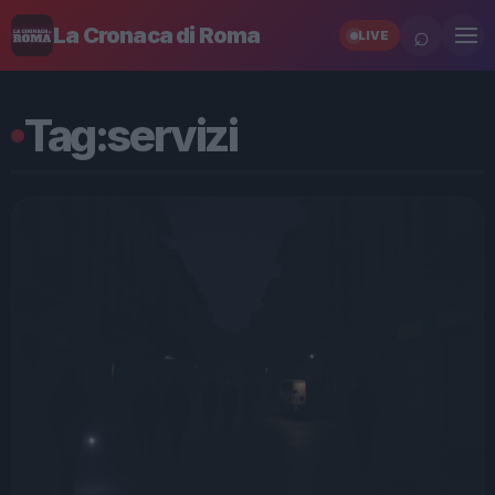
⌕
La Cronaca di Roma
LIVE
Tag:
servizi