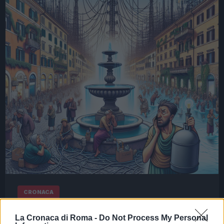
CRONACA
Roma: nel quartiere
La Cronaca di Roma -
Do Not Process My Personal
superconnesso, manca acqua,