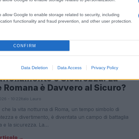
sso di sovraffollamento che sfiora il 150%, le carceri di
o allow Google to enable storage related to security, including
rovano in una crisi strutturale mai vista prima. Questa
cation functionality and fraud prevention, and other user protection.
e non solo influisce sulla…
articolo →
CONFIRM
A
Data Deletion
Data Access
Privacy Policy
ffollamento e Sicurezza: La
e Romana è Davvero al Sicuro?
026 - 10:22
Italo Lauro
 che la vita notturna di Roma, un tempo simbolo di
tezza e divertimento, è diventata un campo di battaglia
lla e la sicurezza. La…
articolo →