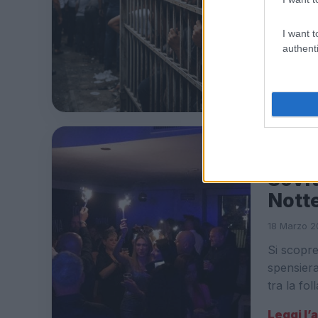
Con un ta
I want t
Roma si t
authenti
situazion
Leggi l’
CRONAC
Sovra
Nott
18 Marzo 2
Si scopre
spensiera
tra la fo
Leggi l’