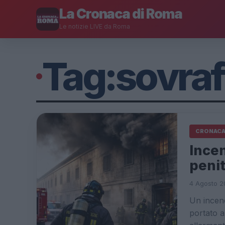
La Cronaca di Roma
Le notizie LIVE da Roma
Tag:
sovraf
CRONAC
Incen
penit
4 Agosto 2
Un incend
portato a