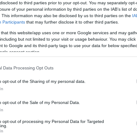
disclosed to third parties prior to your opt-out. You may separately opt-
losure of your personal information by third parties on the IAB’s list of
TÀ
. This information may also be disclosed by us to third parties on the
IA
a Coeli, la città guarda dentro:
Participants
that may further disclose it to other third parties.
ffollamento, regole e
 that this website/app uses one or more Google services and may gath
nsabilità civile
including but not limited to your visit or usage behaviour. You may click 
 to Google and its third-party tags to use your data for below specifi
026 - 12:05
Italo Lauro
ogle consent section.
Coeli, nel cuore di Roma, le cifre raccontano una
l Data Processing Opt Outs
 che non si nasconde: 1.100 detenuti a fronte di 560
no a cinque persone per…
o opt-out of the Sharing of my personal data.
articolo →
In
o opt-out of the Sale of my Personal Data.
In
A
to opt-out of processing my Personal Data for Targeted
ing.
ffollamento e salute mentale:
In