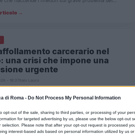
e che riaccende i riflettori sul grave problema del…
articolo →
A
ffollamento carcerario nel
: una crisi che impone una
ssione urgente
26 - 18:37
Italo Lauro
one delle carceri nel Lazio sta raggiungendo livelli critici,
ovraffollamento che ha superato il 149%. Questo vuol
a di Roma -
Do Not Process My Personal Information
ci sono tre detenuti per ogni…
to opt-out of the sale, sharing to third parties, or processing of your per
articolo →
formation for targeted advertising by us, please use the below opt-out s
r selection. Please note that after your opt-out request is processed y
eing interest-based ads based on personal information utilized by us or