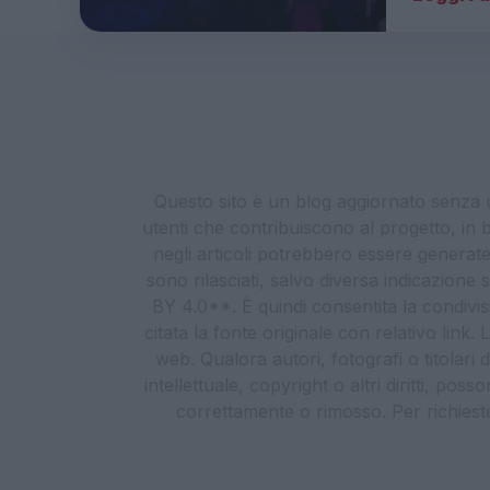
Questo sito è un blog aggiornato senza un
utenti che contribuiscono al progetto, in b
negli articoli potrebbero essere generate o
sono rilasciati, salvo diversa indicazione
BY 4.0**. È quindi consentita la condivis
citata la fonte originale con relativo link
web. Qualora autori, fotografi o titolari d
intellettuale, copyright o altri diritti, po
correttamente o rimosso. Per richieste re