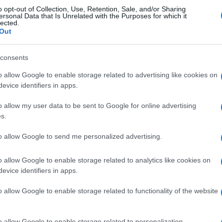
ido d’allerta del Ministro
o opt-out of Collection, Use, Retention, Sale, and/or Sharing
rone sul collasso delle carceri
ersonal Data that Is Unrelated with the Purposes for which it
lected.
ne
Out
26 - 09:36
Italo Lauro
consents
a carcerario in Italia, e in particolare a Roma, è ormai al
o allow Google to enable storage related to advertising like cookies on
 Le parole del Ministro della Giustizia, Carlo Calderone,
evice identifiers in apps.
l’accento su una crisi che…
o allow my user data to be sent to Google for online advertising
articolo →
s.
to allow Google to send me personalized advertising.
A
o allow Google to enable storage related to analytics like cookies on
in crisi: il sovraffollamento
evice identifiers in apps.
rario ci mette alla prova, chi
o allow Google to enable storage related to functionality of the website
 le conseguenze?
26 - 08:10
o allow Google to enable storage related to personalization.
Italo Lauro