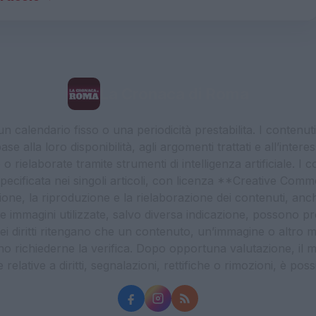
La Cronaca di Roma
 calendario fisso o una periodicità prestabilita. I contenut
ase alla loro disponibilità, agli argomenti trattati e all’int
 rielaborate tramite strumenti di intelligenza artificiale. I 
 specificata nei singoli articoli, con licenza **Creative C
ione, la riproduzione e la rielaborazione dei contenuti, an
. Le immagini utilizzate, salvo diversa indicazione, possono pr
ei diritti ritengano che un contenuto, un’immagine o altro mat
ssono richiederne la verifica. Dopo opportuna valutazione, il 
lative a diritti, segnalazioni, rettifiche o rimozioni, è possibil