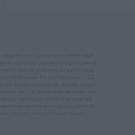
i vengono pubblicati in modo diretto dagli
eresse del momento. Alcune immagini presenti
contenuti testuali pubblicati su questo blog
ommons Attribuzione 4.0 Internazionale — CC
che per finalità commerciali, purché venga
ovenire da fonti liberamente disponibili sul
eriale pubblicato violi diritti di proprietà
materiale potrà essere modificato, attribuito
e utilizzare i recapiti indicati sul sito.