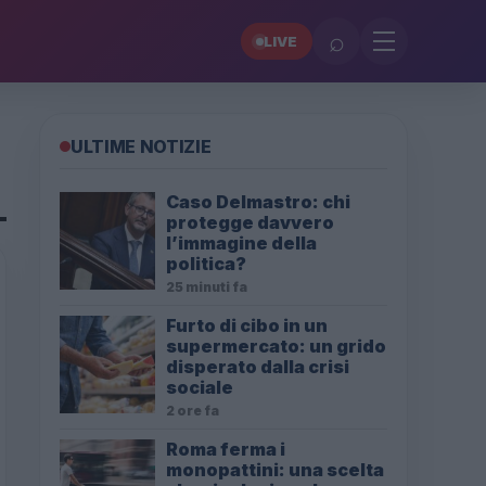
⌕
LIVE
ULTIME NOTIZIE
Caso Delmastro: chi
protegge davvero
l’immagine della
politica?
25 minuti fa
Furto di cibo in un
supermercato: un grido
disperato dalla crisi
sociale
2 ore fa
Roma ferma i
monopattini: una scelta