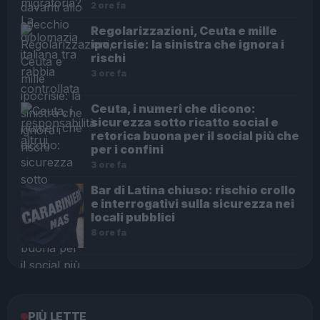
2 ore fa
Regolarizzazioni, Ceuta e mille
ipocrisie: la sinistra che ignora i
rischi
3 ore fa
Ceuta, i numeri che dicono:
sicurezza sotto ricatto social e
retorica buona per il social più che
per i confini
3 ore fa
Bar di Latina chiuso: rischio crollo
e interrogativi sulla sicurezza nei
locali pubblici
8 ore fa
PIÙ LETTE