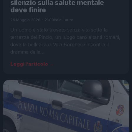
silenzio sulla salute mentale
deve finire
26 Maggio 2026 - 21:09
Italo Lauro
Un uomo è stato trovato senza vita sotto la
terrazza del Pincio, un luogo caro a tanti romani,
dove la bellezza di Villa Borghese incontra il
dramma della…
Leggi l’articolo →