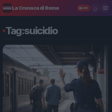
⌕
La Cronaca di Roma
LIVE
Tag:
suicidio