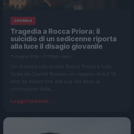
CRONACA
Tragedia a Rocca Priora: il
suicidio di un sedicenne riporta
alla luce il disagio giovanile
11 Giugno 2026 - 21:10
Italo Lauro
Un dramma che scuote Rocca Priora e tutta
l’area dei Castelli Romani: un ragazzo di soli 16
anni ha messo fine alla sua vita dopo la
conclusione della…
Leggi l’articolo →