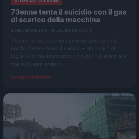
ULTIME NOTIZIE ROMA
73enne tenta il suicidio con il gas
di scarico della macchina
20 Novembre 2019 - 10:59
Erika Nardocchi
73enne tenta il suicidio ma viene salvato dalla
polizia 73enne tenta il suicidio – Ha deciso di
togliersi la vita attaccando un tubo in plastica alla
marmitta inserendolo…
Leggi l’articolo →