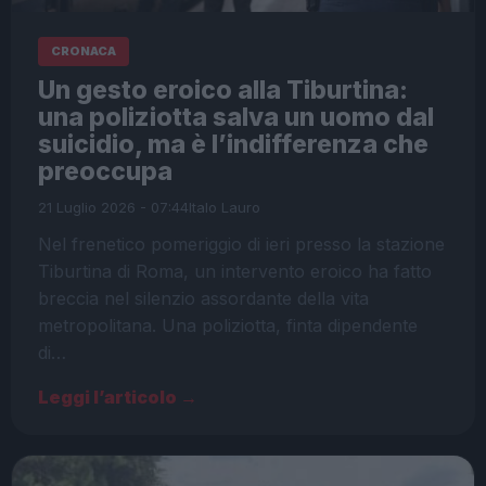
CRONACA
Un gesto eroico alla Tiburtina:
una poliziotta salva un uomo dal
suicidio, ma è l’indifferenza che
preoccupa
21 Luglio 2026 - 07:44
Italo Lauro
Nel frenetico pomeriggio di ieri presso la stazione
Tiburtina di Roma, un intervento eroico ha fatto
breccia nel silenzio assordante della vita
metropolitana. Una poliziotta, finta dipendente
di…
Leggi l’articolo →