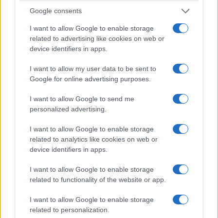
dopo essersi lanciato dalle
Google consents
scale: è giallo
I want to allow Google to enable storage
10 Aprile 2021 - 11:21
Villani
related to advertising like cookies on web or
device identifiers in apps.
ROMA Ragazzo di 16 anni morto dopo essersi
lanciato dalle scale: è giallo. ROMA Ragazzo di 16
I want to allow my user data to be sent to
anni morto dopo essersi lanciato dalle scale. Il
Google for online advertising purposes.
tragico episodio ha…
I want to allow Google to send me
Leggi l’articolo →
personalized advertising.
I want to allow Google to enable storage
related to analytics like cookies on web or
device identifiers in apps.
I want to allow Google to enable storage
related to functionality of the website or app.
I want to allow Google to enable storage
related to personalization.