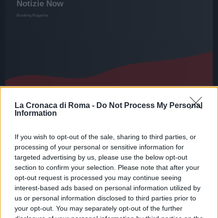
La Cronaca di Roma -
Do Not Process My Personal
Information
CRONACA
If you wish to opt-out of the sale, sharing to third parties, or
ROMA 19enne si toglie la vita con
processing of your personal or sensitive information for
veleno comprato sul web: indaga
targeted advertising by us, please use the below opt-out
la Procura
section to confirm your selection. Please note that after your
opt-out request is processed you may continue seeing
30 Aprile 2021 - 11:40
Villani
interest-based ads based on personal information utilized by
ROMA 19enne si toglie la vita con veleno
us or personal information disclosed to third parties prior to
your opt-out. You may separately opt-out of the further
comprato sul web: indaga la Procura. ROMA