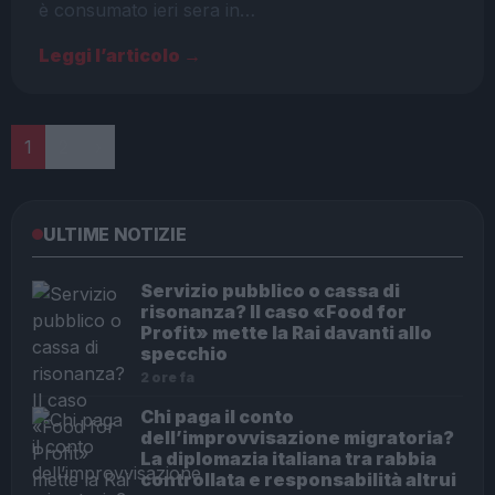
è consumato ieri sera in…
Leggi l’articolo →
Paginazione
1
2
›
ULTIME NOTIZIE
Servizio pubblico o cassa di
risonanza? Il caso «Food for
Profit» mette la Rai davanti allo
specchio
2 ore fa
Chi paga il conto
dell’improvvisazione migratoria?
La diplomazia italiana tra rabbia
controllata e responsabilità altrui