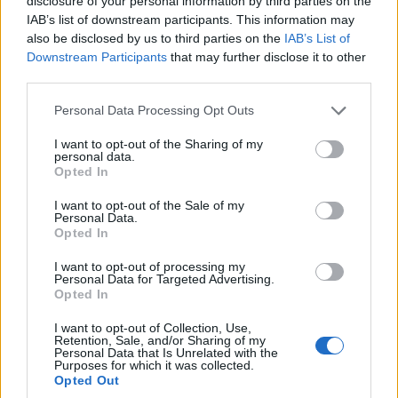
disclosure of your personal information by third parties on the
19enne si toglie la vita con veleno comprato sul
IAB’s list of downstream participants. This information may
web. Per la precisione,…
also be disclosed by us to third parties on the
IAB’s List of
Downstream Participants
that may further disclose it to other
Leggi l’articolo →
third parties.
Please note that this website/app uses one or more Google
Personal Data Processing Opt Outs
services and may gather and store information including but
not limited to your visit or usage behaviour. You may click to
I want to opt-out of the Sharing of my
personal data.
grant or deny consent to Google and its third-party tags to
Opted In
use your data for below specified purposes in below Google
consent section.
I want to opt-out of the Sale of my
Personal Data.
Opted In
I want to opt-out of processing my
Personal Data for Targeted Advertising.
Opted In
I want to opt-out of Collection, Use,
Retention, Sale, and/or Sharing of my
Personal Data that Is Unrelated with the
CRONACA
Purposes for which it was collected.
Opted Out
ROMA Ragazzo di 16 anni morto