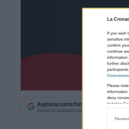
La Cronac
If you wish 
sensitive in
confirm you
continue se
information 
further disc
participants
Downstream 
Please note
information 
deny consent
Aggiungi come fonte preferita su Goog
in below Go
Seguici più facilmente nelle notizie consigliate
Persona