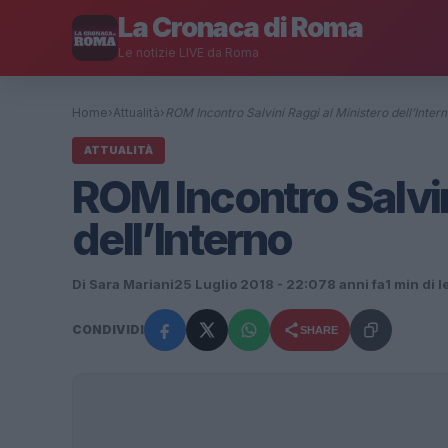
La Cronaca di Roma
Le notizie LIVE da Roma
Home
›
Attualità
›
ROM Incontro Salvini Raggi al Ministero dell’Inter
ATTUALITÀ
ROM Incontro Salvin
dell’Interno
Di Sara Mariani
25 Luglio 2018 - 22:07
8 anni fa
1 min di l
CONDIVIDI
SHARE