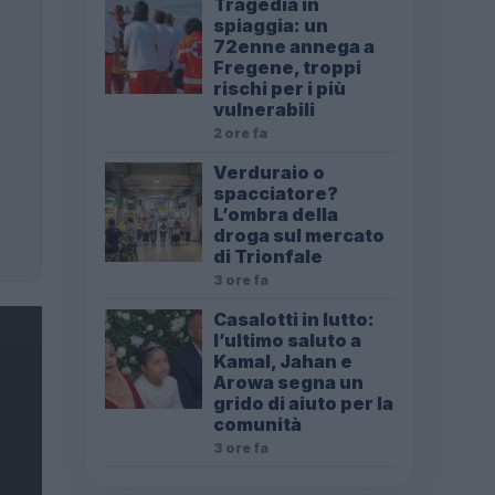
Tragedia in
spiaggia: un
72enne annega a
Fregene, troppi
rischi per i più
vulnerabili
2 ore fa
Verduraio o
spacciatore?
L’ombra della
droga sul mercato
di Trionfale
3 ore fa
Casalotti in lutto:
l’ultimo saluto a
Kamal, Jahan e
Arowa segna un
grido di aiuto per la
comunità
3 ore fa