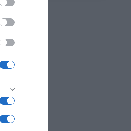
l
erà
anti
 su