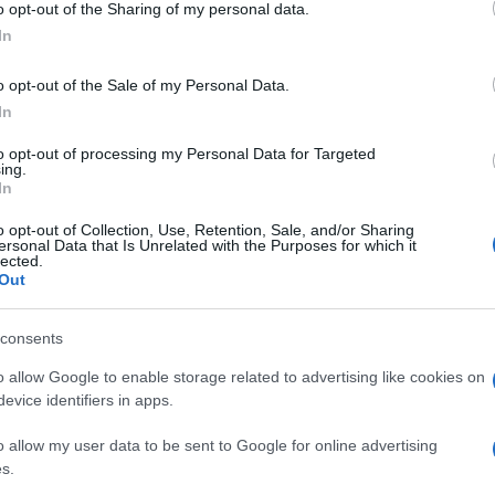
o opt-out of the Sharing of my personal data.
incontro Salvini Raggi: la
In
ta ricevuta nell’ufficio de
o opt-out of the Sale of my Personal Data.
.
In
to opt-out of processing my Personal Data for Targeted
ing.
rvista a
Il Tempo:
“Con la sindaca di Roma non si parl
In
che da affrontare nel dossier Capitale, ci sono i
beni
o opt-out of Collection, Use, Retention, Sale, and/or Sharing
mente piena”, e
la sicurezza,
“uno dei temi più import
ersonal Data that Is Unrelated with the Purposes for which it
lected.
ro spropositato di personale delle forze dell’ordine e
Out
n scena sulla questione Rom incontro Salvini Raggi.
consents
:
o allow Google to enable storage related to advertising like cookies on
evice identifiers in apps.
inata a prescindere dalle lettere delle corti. E’ una Corte
vare al alcune sentenze e una manciata di minuti per
o allow my user data to be sent to Google for online advertising
rte europea di Strasburgo a bloccare il ripristino della
s.