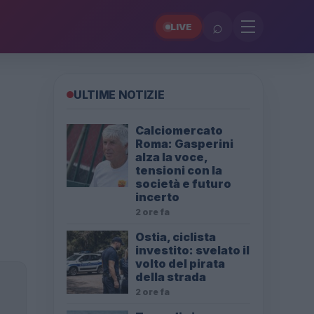
⌕
LIVE
ULTIME NOTIZIE
Calciomercato
Roma: Gasperini
alza la voce,
tensioni con la
società e futuro
incerto
2 ore fa
Ostia, ciclista
investito: svelato il
volto del pirata
della strada
2 ore fa