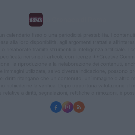
La Cronaca di Roma
 calendario fisso o una periodicità prestabilita. I contenut
ase alla loro disponibilità, agli argomenti trattati e all’int
 rielaborate tramite strumenti di intelligenza artificiale. I 
 specificata nei singoli articoli, con licenza **Creative C
ione, la riproduzione e la rielaborazione dei contenuti, an
. Le immagini utilizzate, salvo diversa indicazione, possono pr
ei diritti ritengano che un contenuto, un’immagine o altro mat
ssono richiederne la verifica. Dopo opportuna valutazione, il 
lative a diritti, segnalazioni, rettifiche o rimozioni, è possibil