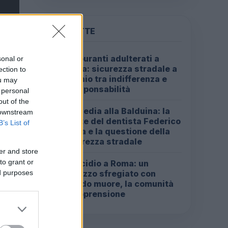
PIÙ LETTE
Carburanti adulterati a
sonal or
1
Roma: sicurezza stradale a
ection to
rischio tra indifferenza e
ou may
irresponsabilità
 personal
out of the
Tragedia alla Balduina: la
 downstream
2
morte del dentista Federico
B’s List of
Derla e la questione della
sicurezza stradale
er and store
to grant or
Omicidio a Roma: un
3
ed purposes
ragazzo sfregiato con
l’acido muore, la comunità
in apprensione