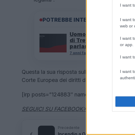
I want 
POTREBBE INTERESSARTI
I want t
web or d
Uomo si getta nella Fo
I want t
di Trevi: ha chiesto di
or app.
parlare con Salvini
7 anni fa
I want t
Questa la sua risposta sulla sospensione all
I want t
authenti
Corte Europea dei diritti dell’uomo.
[irp posts=”124883″ name=”Incendio a Ostia A
SEGUICI SU FACEBOOK>>>CLICCA QUI
Precedente
Incendio a Ostia Antica — In fiamm