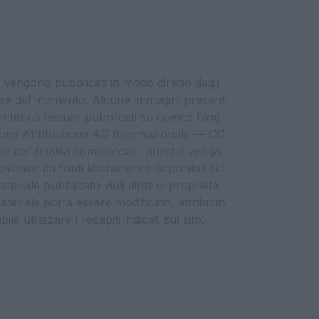
i vengono pubblicati in modo diretto dagli
eresse del momento. Alcune immagini presenti
contenuti testuali pubblicati su questo blog
ommons Attribuzione 4.0 Internazionale — CC
che per finalità commerciali, purché venga
ovenire da fonti liberamente disponibili sul
eriale pubblicato violi diritti di proprietà
materiale potrà essere modificato, attribuito
e utilizzare i recapiti indicati sul sito.