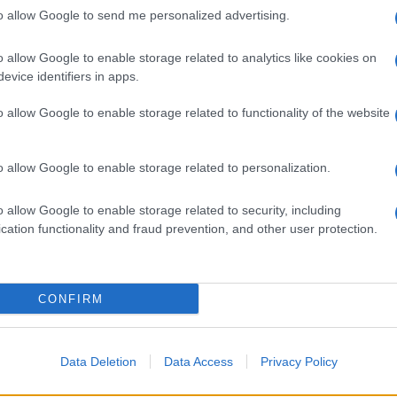
to allow Google to send me personalized advertising.
o allow Google to enable storage related to analytics like cookies on
evice identifiers in apps.
ntana
Casa assegnata ad ex
o allow Google to enable storage related to functionality of the website
ministro Trenta: la Procura
archivia
7 anni fa
o allow Google to enable storage related to personalization.
o sgombero del campo nomadi, Camping River fatta dal
o allow Google to enable storage related to security, including
cation functionality and fraud prevention, and other user protection.
ntica — In fiamme il ristorante ‘Al Contadino””]
CONFIRM
Data Deletion
Data Access
Privacy Policy
Successiva
e il
LAZIO TRIESTINA Immobile gol strappa