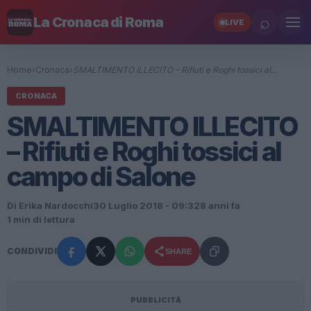
⌕
La Cronaca di Roma
LIVE
Home
›
Cronaca
›
SMALTIMENTO ILLECITO – Rifiuti e Roghi tossici al…
CRONACA
SMALTIMENTO ILLECITO
– Rifiuti e Roghi tossici al
campo di Salone
Di Erika Nardocchi
30 Luglio 2018 - 09:32
8 anni fa
1 min di lettura
CONDIVIDI
SHARE
PUBBLICITÀ