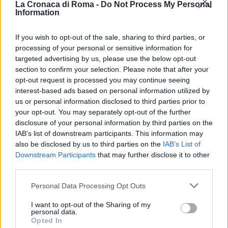
La Cronaca di Roma -
Do Not Process My Personal
Maggio,
continuano e sono ancora in svolgimento.
Information
SEGUICI SU FACEBOOK
If you wish to opt-out of the sale, sharing to third parties, or
processing of your personal or sensitive information for
5 MAGGIO MUSEI APERTI A ROMA
targeted advertising by us, please use the below opt-out
section to confirm your selection. Please note that after your
opt-out request is processed you may continue seeing
POTREBBE INTERESSARTI
interest-based ads based on personal information utilized by
us or personal information disclosed to third parties prior to
Christmas World a Roma, la
your opt-out. You may separately opt-out of the further
Capitale ospiterà il villaggio
disclosure of your personal information by third parties on the
natalizio più grande d’Europa
IAB’s list of downstream participants. This information may
4 anni fa
also be disclosed by us to third parties on the
IAB’s List of
Alla Galleria Giovanni XXIII arriva
Downstream Participants
that may further disclose it to other
l’autovelox. Multe per chi supera
third parties.
il limite. Dal 30 marzo
Please note that this website/app uses one or more Google
Personal Data Processing Opt Outs
3 anni fa
services and may gather and store information including but
not limited to your visit or usage behaviour. You may click to
I want to opt-out of the Sharing of my
personal data.
grant or deny consent to Google and its third-party tags to
Opted In
use your data for below specified purposes in below Google