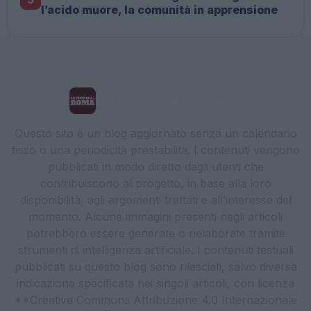
l’acido muore, la comunità in apprensione
La Cronaca di Roma
Questo sito è un blog aggiornato senza un calendario
fisso o una periodicità prestabilita. I contenuti vengono
pubblicati in modo diretto dagli utenti che
contribuiscono al progetto, in base alla loro
disponibilità, agli argomenti trattati e all’interesse del
momento. Alcune immagini presenti negli articoli
potrebbero essere generate o rielaborate tramite
strumenti di intelligenza artificiale. I contenuti testuali
pubblicati su questo blog sono rilasciati, salvo diversa
indicazione specificata nei singoli articoli, con licenza
**Creative Commons Attribuzione 4.0 Internazionale