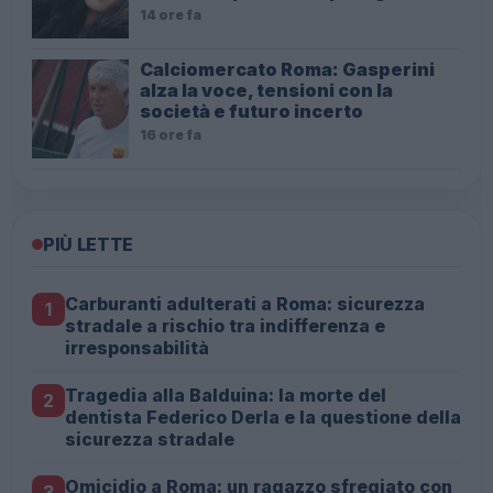
14 ore fa
Calciomercato Roma: Gasperini
alza la voce, tensioni con la
società e futuro incerto
16 ore fa
PIÙ LETTE
Carburanti adulterati a Roma: sicurezza
1
stradale a rischio tra indifferenza e
irresponsabilità
Tragedia alla Balduina: la morte del
2
dentista Federico Derla e la questione della
sicurezza stradale
Omicidio a Roma: un ragazzo sfregiato con
3