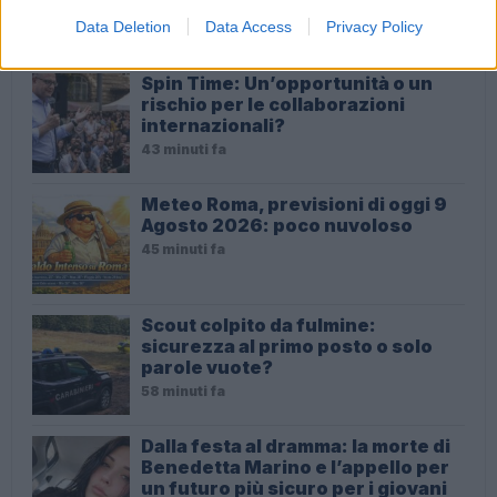
ULTIME NOTIZIE
Data Deletion
Data Access
Privacy Policy
Spin Time: Un’opportunità o un
rischio per le collaborazioni
internazionali?
43 minuti fa
Meteo Roma, previsioni di oggi 9
Agosto 2026: poco nuvoloso
45 minuti fa
Scout colpito da fulmine:
sicurezza al primo posto o solo
parole vuote?
58 minuti fa
Dalla festa al dramma: la morte di
Benedetta Marino e l’appello per
un futuro più sicuro per i giovani