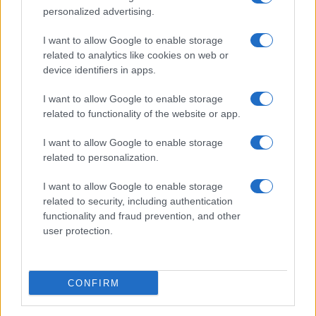
Christmas World a Roma, la Capitale ospiterà il
personalized advertising.
villaggio natalizio più grande d’Europa
I want to allow Google to enable storage
related to analytics like cookies on web or
device identifiers in apps.
I want to allow Google to enable storage
related to functionality of the website or app.
Alla Galleria Giovanni XXIII arriva l’autovelox. Multe
I want to allow Google to enable storage
per chi supera il limite. Dal 30 marzo
related to personalization.
I want to allow Google to enable storage
related to security, including authentication
functionality and fraud prevention, and other
user protection.
Audio Zaniolo, la ragazza coinvolta fa chiarezza sulle
voci
CONFIRM