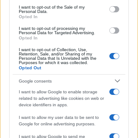
consent section.
I want to opt-out of the Sale of my
Personal Data.
Opted In
I want to opt-out of processing my
Precedente
Successiva
Personal Data for Targeted Advertising.
ROMA Domenica 5
ROMA I dodici
Opted In
agosto musei
incroci più
aperti nella
pericolosi della
I want to opt-out of Collection, Use,
capitale
Capitale
Retention, Sale, and/or Sharing of my
Personal Data that Is Unrelated with the
Purposes for which it was collected.
Opted Out
Google consents
ARTICOLI CORRELATI
I want to allow Google to enable storage
related to advertising like cookies on web or
device identifiers in apps.
I want to allow my user data to be sent to
Google for online advertising purposes.
I want to allow Google to send me