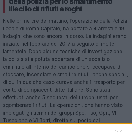
della polizia per lo smaltimento
illecito di rifiuti e roghi
Nelle prime ore del mattino, l’operazione della Polizia
Locale di Roma Capitale, ha portato a 4 arresti e 19
indagini che sono ancora in corso. Le indagini erano
iniziate nel febbraio del 2017 a seguito di molte
lamentele. Dopo alcune tecniche di investigazione,
la polizia si è potuta accertare di un sodalizio
criminale all’interno del campo che si occupava di
stoccare, incendiare e smaltire rifiuti, anche speciali,
di cui in qualche caso curava anche il trasporto per
conto di compiacenti ditte italiane. Sono stati
effettuati anche 5 sequestri dei furgoni usati per
sgomberare i rifiuti. Le operazioni, che hanno visto
impiegati gli uomini dei gruppi Spe, Pso, Gpit, VII
Tuscolano e VI Torri, dirette sul posto dal
Comandante Generale
Antonio Di