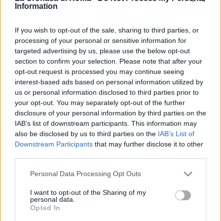
Information
imputati finisce inevitabilmente il tecnico Di
Francesco. 5 punti in 5 partite non erano
If you wish to opt-out of the sale, sharing to third parties, or
preventivabili. La squadra è chiamata a reagire: tra
processing of your personal or sensitive information for
tre giorni c’è Roma-Frosinone.
targeted advertising by us, please use the below opt-out
section to confirm your selection. Please note that after your
SEGUICI SU FACEBOOK
opt-out request is processed you may continue seeing
interest-based ads based on personal information utilized by
CHE LAZIO CONTRO IL GENOA
us or personal information disclosed to third parties prior to
your opt-out. You may separately opt-out of the further
disclosure of your personal information by third parties on the
IAB’s list of downstream participants. This information may
POTREBBE INTERESSARTI
also be disclosed by us to third parties on the
IAB’s List of
Downstream Participants
that may further disclose it to other
Totti e la Serie A: “Juve un’altra
third parties.
categoria, Roma e Lazio…”.
8 anni fa
Please note that this website/app uses one or more Google
Personal Data Processing Opt Outs
services and may gather and store information including but
ZANIOLO: “Devo tanto a Di
not limited to your visit or usage behaviour. You may click to
I want to opt-out of the Sharing of my
Francesco. Mancini…”
personal data.
grant or deny consent to Google and its third-party tags to
7 anni fa
Opted In
use your data for below specified purposes in below Google