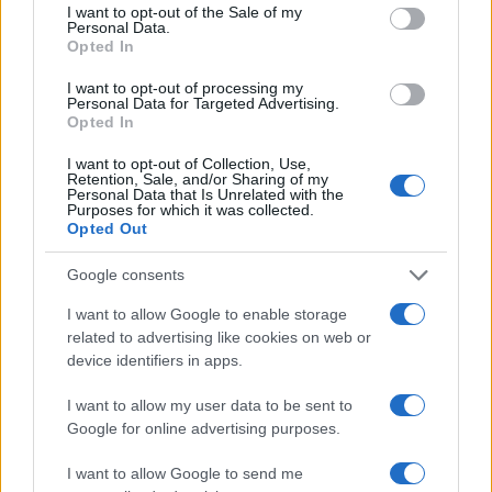
consent section.
I want to opt-out of the Sale of my
Personal Data.
Opted In
Successiva
Precedente
Preso d’assalto il
CRONACA LAZIO
I want to opt-out of processing my
litorale romano:
GENOA – I
Personal Data for Targeted Advertising.
domenica con
Opted In
biancocelesti
temperature
calano il poker
elevate
I want to opt-out of Collection, Use,
Retention, Sale, and/or Sharing of my
Personal Data that Is Unrelated with the
Purposes for which it was collected.
Tag:
Opted Out
Di Francesco
Google consents
ARTICOLI CORRELATI
I want to allow Google to enable storage
related to advertising like cookies on web or
device identifiers in apps.
I want to allow my user data to be sent to
Google for online advertising purposes.
I want to allow Google to send me