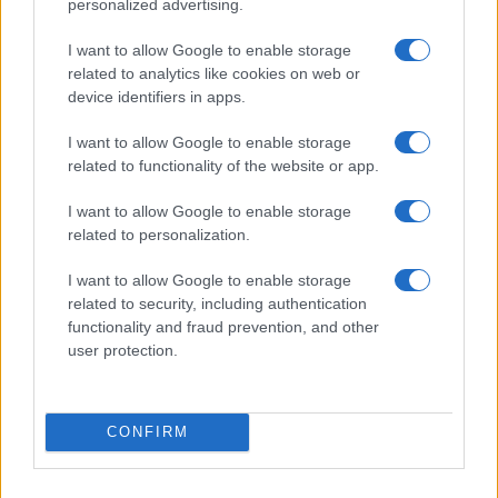
personalized advertising.
Totti e la Serie A: “Juve un’altra categoria, Roma e
Lazio…”.
I want to allow Google to enable storage
related to analytics like cookies on web or
device identifiers in apps.
I want to allow Google to enable storage
related to functionality of the website or app.
ZANIOLO: “Devo tanto a Di Francesco. Mancini…”
I want to allow Google to enable storage
related to personalization.
I want to allow Google to enable storage
related to security, including authentication
functionality and fraud prevention, and other
user protection.
ULTIME ROMA Perotti: “Crisi? Il momento è difficile.
La colpa…”
CONFIRM