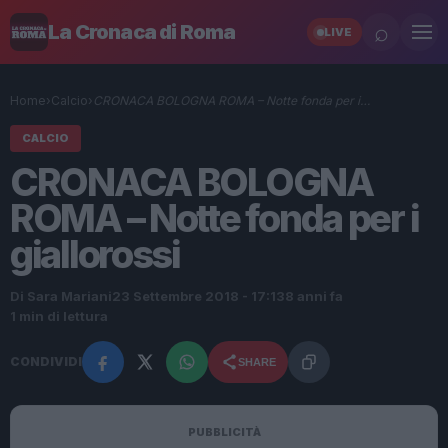
⌕
La Cronaca di Roma
LIVE
Home
›
Calcio
›
CRONACA BOLOGNA ROMA – Notte fonda per i…
CALCIO
CRONACA BOLOGNA
ROMA – Notte fonda per i
giallorossi
Di Sara Mariani
23 Settembre 2018 - 17:13
8 anni fa
1 min di lettura
CONDIVIDI
SHARE
PUBBLICITÀ