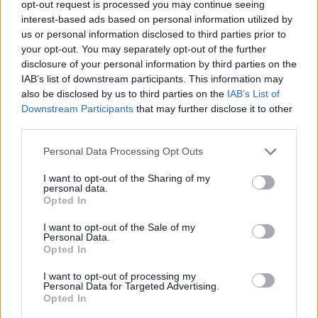
opt-out request is processed you may continue seeing
da Toni Servillo
,
al fianco di Jean Reno e Alessio
interest-based ads based on personal information utilized by
Boni. Alla
Biblioteca Gianni Rodari,
via F. Tovaglieri
us or personal information disclosed to third parties prior to
your opt-out. You may separately opt-out of the further
237/A, il 4 febbraio alle 17 si proietta
È arrivata mia
disclosure of your personal information by third parties on the
figlia
di Muylaert Anna (2015), il 7 febbraio alle
IAB’s list of downstream participants. This information may
17proiezione film
Il GGG. Il Grande Gigante Gentile
,
also be disclosed by us to third parties on the
IAB’s List of
regia di Steven Spielberg (2016). Alla
Biblioteca
Downstream Participants
that may further disclose it to other
Collina della Pace,
via Bompietro 16, fino al 28
third parties.
febbraio lettura condivisa
La Freccia Azzurra
, tutti i
Please note that this website/app uses one or more Google
Personal Data Processing Opt Outs
venerdì mattina a partire dalle 9 in
Sala Ragazzi
.
services and may gather and store information including but
not limited to your visit or usage behaviour. You may click to
I want to opt-out of the Sharing of my
Alla
Biblioteca Rugantino
,
via Rugantino 113, l’8
personal data.
grant or deny consent to Google and its third-party tags to
febbraio alle 17.30 presentazione dei romanzi di
Opted In
use your data for below specified purposes in below Google
Gianluca Stisi
La disgrazia della Domus Curzia
consent section.
I want to opt-out of the Sale of my
(2017)
e
Sangue sul Foro
(2018)
.
Personal Data.
Opted In
INOLTRE
I want to opt-out of processing my
Personal Data for Targeted Advertising.
Opted In
Municipio VII.
Alla
Biblioteca Nelson Mandela
,
via