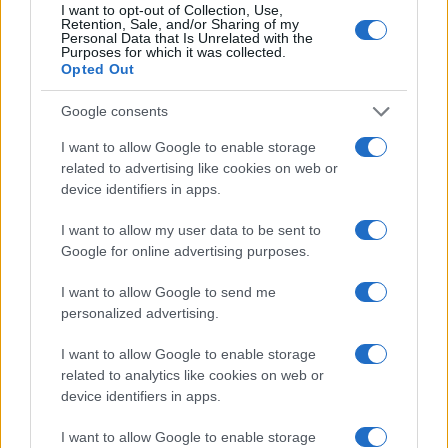
La Spezia 21, il 6 febbraio alle 17
festeggiamenti
I want to opt-out of Collection, Use,
Retention, Sale, and/or Sharing of my
del
Capodanno Cinese
, con laboratorio di intaglio di
Personal Data that Is Unrelated with the
Purposes for which it was collected.
carta e scrittura in caratteri cinesi di frasi di buon
Opted Out
augurio (年 ). Con la partecipazione di Matteo Cao,
Google consents
maestro di scrittura. Per bambini di 5-10 anni.
I want to allow Google to enable storage
Municipio VIII.
Alla
Biblioteca Bibliocaffé
related to advertising like cookies on web or
Letterario,
via Ostiense 95, il 6 febbraio alle 18
device identifiers in apps.
presentazione del libro
Iran, 1979. La Rivoluzione, la
I want to allow my user data to be sent to
Repubblica islamica, la guerra con l’Iraq
di Antonello
Google for online advertising purposes.
Sacchetti. Con l’autore dialogherà Simona
Maggiorelli, direttrice del settimanale Left.
I want to allow Google to send me
personalized advertising.
Municipio IX
.
All
a Biblioteca Elsa Morante, v
ia
I want to allow Google to enable storage
Adolfo Cozza 7, il 5 febbraio alle 17 laboratorio di
related to analytics like cookies on web or
cucina
Salvare il pane
a cura di Associazione
device identifiers in apps.
culturale Clublab. Età consigliata: dai 5 anni. L’8
I want to allow Google to enable storage
febbraio alle 16.30 proiezione
Benvenuti …ma non