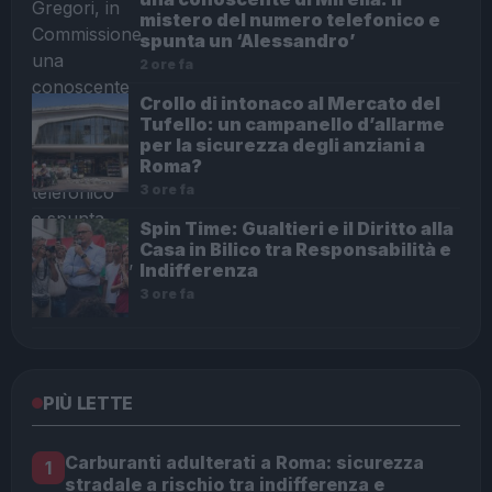
mistero del numero telefonico e
spunta un ‘Alessandro’
2 ore fa
Crollo di intonaco al Mercato del
Tufello: un campanello d’allarme
per la sicurezza degli anziani a
Roma?
3 ore fa
Spin Time: Gualtieri e il Diritto alla
Casa in Bilico tra Responsabilità e
Indifferenza
3 ore fa
PIÙ LETTE
Carburanti adulterati a Roma: sicurezza
1
stradale a rischio tra indifferenza e