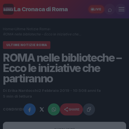
⌕
La Cronaca di Roma
LIVE
Home
›
Ultime Notizie Roma
›
ROMA nelle biblioteche – Ecco le iniziative che…
ULTIME NOTIZIE ROMA
ROMA nelle biblioteche –
Ecco le iniziative che
partiranno
Di Erika Nardocchi
2 Febbraio 2019 - 10:50
8 anni fa
5 min di lettura
CONDIVIDI
SHARE