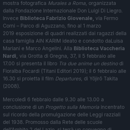
mostra fotografica
Murales a Roma
, organizzata
dalla Fondazione Internazionale Don Luigi Di Liegro.
Invece
Biblioteca Fabrizio Giovenale,
via Fermo
Corni – Parco di Aguzzano, fino al 1 marzo
2019 esposizione di quadri realizzati dai ragazzi della
casa famiglia AIN KARIM ideato e condotto daLuisa
Mariani e Marco Angelini. Alla
Biblioteca Vaccheria
Nardi,
via Grotta di Gregna, 37, il 5 febbraio alle
17.00 si presenta il libro
Tra due anime un destino
di
Fioralba Focardi (Titani Editori 2019); il 6 febbraio alle
16.30 si proietta il film
Departures
, di Yōjirō Takita
(2008).
Mercoledì 6 febbraio dalle 9.30 alle 13.00 a
conclusione di un
Progetto sulla Memoria
incentrato
sul ricordo della promulgazione delle Leggi razziali
del 1938. Promosso dalla Rete delle scuole
dell’Ambito 2 del Lazio, si terrà un convegno di