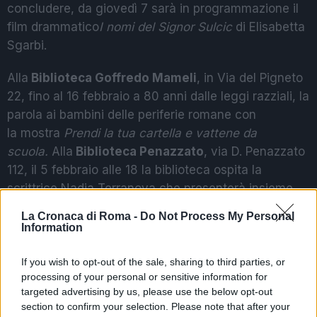
concludere, da giovedì 7 sarà in programmazione il
film drammatico
I nomi del Signor Sulcic
di Elisabetta
Sgarbi.
Alla
Biblioteca Goffredo Mameli
, in Via del Pigneto
22, fino al 16 febbraio a 80 anni dalle leggi razziali, la
parola ai bambini delle periferie romane con
la mostra
Prendi la tua cartella e vattene da
scuola.
Alla
Biblioteca Penazzato
, via D. Penazzato
112, il 5 febbraio alle 18 la biblioteca ospita la
scrittrice Nadia Terranova che presenterà insieme
a Domenico Starnone il suo ultimo romanzo
Addio
La Cronaca di Roma -
Do Not Process My Personal
fantasmi
(Einaudi, 2018).
Information
Al
Teatro Biblioteca Quarticciolo
, in via
If you wish to opt-out of the sale, sharing to third parties, or
Castellaneta 10, il 9 febbraio alle 18
processing of your personal or sensitive information for
targeted advertising by us, please use the below opt-out
proiezione
La
ragazza nella nebbia
, thriller firmato
section to confirm your selection. Please note that after your
Donato Carrisi (2017). Un cast stellare capitanato