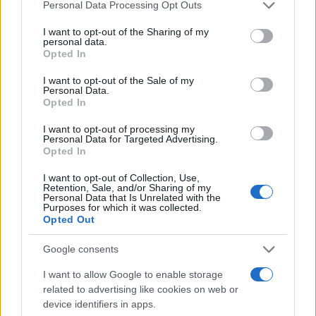
Please note that this website/app uses one or more Google
Personal Data Processing Opt Outs
decine di cittadini onesti ci stanno inviando
video
services and may gather and store information including but
not limited to your visit or usage behaviour. You may click to
I want to opt-out of the Sharing of my
per denunciare gli incivili che sporcano la nostra
personal data.
grant or deny consent to Google and its third-party tags to
città
“.
Opted In
use your data for below specified purposes in below Google
consent section.
I want to opt-out of the Sale of my
GUARDA IL VIDEO POSTATO DALLA SINDACA
Personal Data.
Opted In
SEGUICI ANCHE SU TWITTER
I want to opt-out of processing my
Personal Data for Targeted Advertising.
Opted In
Precedente
ROMA EVENTI
Successiva
I want to opt-out of Collection, Use,
Magda star
CIVITAVECCHIA
Retention, Sale, and/or Sharing of my
Personal Data that Is Unrelated with the
internazionale.
Maxi sequestro di
Purposes for which it was collected.
Ecco dove si
droga nel porto
Opted Out
esibirà
Google consents
Tag:
I want to allow Google to enable storage
raggi
Zozzoni
related to advertising like cookies on web or
device identifiers in apps.