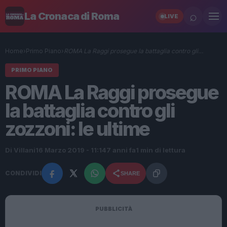
⌕
La Cronaca di Roma
LIVE
Home
›
Primo Piano
›
ROMA La Raggi prosegue la battaglia contro gli…
PRIMO PIANO
ROMA La Raggi prosegue
la battaglia contro gli
zozzoni: le ultime
Di Villani
16 Marzo 2019 - 11:14
7 anni fa
1 min di lettura
CONDIVIDI
SHARE
PUBBLICITÀ