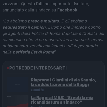
zozzoni.
Questo l’ultimo importante risultato,
annunciato dalla sindaca su
Facebook
:
“
Lo abbiamo
preso e multato
. E gli abbiamo
sequestrato il camion
. L’uomo che impreca contro
gli agenti della Polizia di Roma Capitale è l’autista del
camioncino che vi ho mostrato ieri in un post: aveva
abbandonato vecchi calcinacci e rifiuti per strada
nella
periferia Est di Roma
“.
POTREBBE INTERESSARTI
Riaprono i Giardini di via Sannio,
la soddisfazione della Raggi
5 anni fa
La Raggi al M5S: “Si voti la mia
ricandidatura a sindaco”