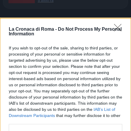
5 anni fa
“
Gli uomini del reparto Pics Supporto Ambiente della
Polizia Capitolina – che ho voluto creare proprio per
La Cronaca di Roma -
Do Not Process My Personal
Information
contrastare questi episodi – dopo essere risaliti a lui
tramite la targa
del veicolo, lo hanno individuato
If you wish to opt-out of the sale, sharing to third parties, or
anche grazie ad un particolare
tatuaggio sulla
processing of your personal or sensitive information for
gamba
“.
targeted advertising by us, please use the below opt-out
section to confirm your selection. Please note that after your
“
Il mezzo era intestato ad una cooperativa sociale
opt-out request is processed you may continue seeing
con sede in una provincia del Nord Italia. L’uomo è
interest-based ads based on personal information utilized by
us or personal information disclosed to third parties prior to
un pluripregiudicato: è stato
denunciato per
your opt-out. You may separately opt-out of the further
danneggiamento e inquinamento ambientale
“.
disclosure of your personal information by third parties on the
IAB’s list of downstream participants. This information may
“
Chi offende Roma e i suoi cittadini con
also be disclosed by us to third parties on the
IAB’s List of
comportamenti di questo tipo sarà presto individuato
Downstream Participants
that may further disclose it to other
third parties.
e multato. Abbiamo installato
decine di video-
trappole
in tutta la città per incastrare gli zozzoni. E