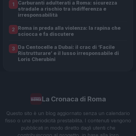
Carburanti adulterati a Roma: sicurezza
1
stradale a rischio tra indifferenza e
irresponsabilità
Roma in preda alla violenza: la rapina che
2
sciocca e fa discutere
Da Centocelle a Dubai: il crac di ‘Facile
3
Ristrutturare’ e il lusso irresponsabile di
Loris Cherubini
La Cronaca di Roma
Questo sito è un blog aggiornato senza un calendario
fisso o una periodicità prestabilita. I contenuti vengono
pubblicati in modo diretto dagli utenti che
contribuiscono al progetto, in base alla loro