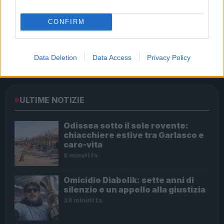
CONFIRM
Raggi, stanziati 300mila euro per riqualificare
giardino di via Carlo Felice
Data Deletion
Data Access
Privacy Policy
ULTIME NOTIZIE
Odissea sotto il sole rovente:
chiacchiere estive tra Garlasco e
caro-vita
8 minuti fa
Omicidio Diabolik: sette anni di
silenzio e un appello alla giustizia
38 minuti fa