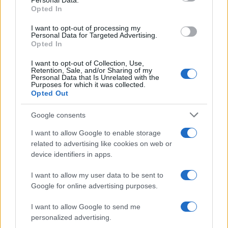
Personal Data.
Successiva
Precedente
Opted In
RIFIUTI
ROMA Violenza
CIVITAVECCHIA
sulle donne: le
I want to opt-out of processing my
Domani l’arrivo di
Personal Data for Targeted Advertising.
dichiarazioni di
Salvini in supporto
Opted In
Casellati e Fico
al sindaco
I want to opt-out of Collection, Use,
Retention, Sale, and/or Sharing of my
Personal Data that Is Unrelated with the
Purposes for which it was collected.
Tag:
ambulante
Via Casilina
Opted Out
Google consents
ARTICOLI CORRELATI
I want to allow Google to enable storage
related to advertising like cookies on web or
device identifiers in apps.
I want to allow my user data to be sent to
Google for online advertising purposes.
I want to allow Google to send me
Gravissimo incidente su via Casilina
personalized advertising.