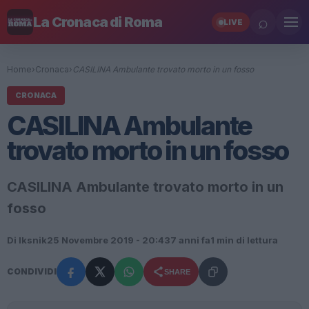
⌕
La Cronaca di Roma
LIVE
Home
›
Cronaca
›
CASILINA Ambulante trovato morto in un fosso
CRONACA
CASILINA Ambulante
trovato morto in un fosso
CASILINA Ambulante trovato morto in un
fosso
Di Iksnik
25 Novembre 2019 - 20:43
7 anni fa
1 min di lettura
CONDIVIDI
SHARE