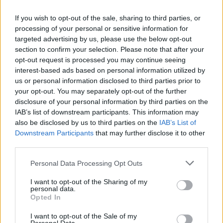
sarà eseguita nell’ospedale di Santa Scolastica. I
carabinieri stanno ancora indagando per risalire
If you wish to opt-out of the sale, sharing to third parties, or
processing of your personal or sensitive information for
all’auto pirata che avrebbe investito l’uomo e trovare
targeted advertising by us, please use the below opt-out
così il colpevole.
section to confirm your selection. Please note that after your
opt-out request is processed you may continue seeing
interest-based ads based on personal information utilized by
POTREBBE INTERESSARTI
us or personal information disclosed to third parties prior to
your opt-out. You may separately opt-out of the further
Gravissimo incidente su via
disclosure of your personal information by third parties on the
Casilina
IAB’s list of downstream participants. This information may
4 anni fa
also be disclosed by us to third parties on the
IAB’s List of
Downstream Participants
that may further disclose it to other
ROMA BORGHESIANA Grave
third parties.
incidente all’alba, morto un
22enne
Please note that this website/app uses one or more Google
Personal Data Processing Opt Outs
7 anni fa
services and may gather and store information including but
not limited to your visit or usage behaviour. You may click to
I want to opt-out of the Sharing of my
personal data.
grant or deny consent to Google and its third-party tags to
SEGUICI SU FACEBOOK
Opted In
use your data for below specified purposes in below Google
consent section.
I want to opt-out of the Sale of my