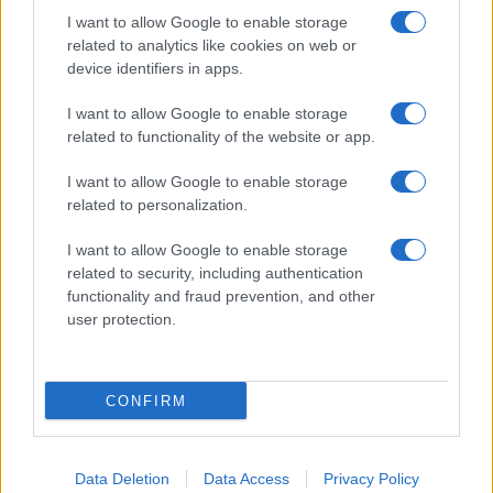
I want to allow Google to enable storage
related to analytics like cookies on web or
device identifiers in apps.
I want to allow Google to enable storage
related to functionality of the website or app.
ROMA BORGHESIANA Grave incidente all’alba, morto
un 22enne
I want to allow Google to enable storage
related to personalization.
I want to allow Google to enable storage
related to security, including authentication
functionality and fraud prevention, and other
user protection.
CORONAVIRUS Vende abusivamente mascherine:
sequestro e multa
CONFIRM
ULTIME NOTIZIE
Data Deletion
Data Access
Privacy Policy