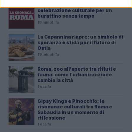
Pinocchio a Villa d’Este: una
celebrazione culturale per un
burattino senza tempo
18 minuti fa
La Capannina riapre: un simbolo di
speranza e sfida per il futuro di
Ostia
19 minuti fa
Roma, zoo all’aperto tra rifiuti e
fauna: come l’urbanizzazione
cambia la città
1 ora fa
Gipsy Kings e Pinocchio: le
risonanze culturali tra Roma e
Sabaudia in un momento di
riflessione
1 ora fa