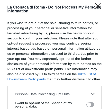
POTREBBE INTERESSARTI
La Cronaca di Roma -
Do Not Process My Personal
Information
Incidente nel cuore di Roma:
grata rotta mette a rischio la vita
If you wish to opt-out of the sale, sharing to third parties, or
di una donna
processing of your personal or sensitive information for
3 settimane fa
targeted advertising by us, please use the below opt-out
ULTIME NOTIZIE Roma –
section to confirm your selection. Please note that after your
Incidente stradale sulla
opt-out request is processed you may continue seeing
Collatina, grave una donna
interest-based ads based on personal information utilized by
5 anni fa
us or personal information disclosed to third parties prior to
your opt-out. You may separately opt-out of the further
disclosure of your personal information by third parties on the
Sul posto tre unità del corpo di Polizia Municipale di
IAB’s list of downstream participants. This information may
Roma Capitale.
also be disclosed by us to third parties on the
IAB’s List of
Downstream Participants
that may further disclose it to other
third parties.
I conducenti delle due autovetture sono stati
trasportati subito all’ospedale più vicino. Ancora da
Please note that this website/app uses one or more Google
Personal Data Processing Opt Outs
accertare la causa dell’impatto.
services and may gather and store information including but
not limited to your visit or usage behaviour. You may click to
I want to opt-out of the Sharing of my
personal data.
grant or deny consent to Google and its third-party tags to