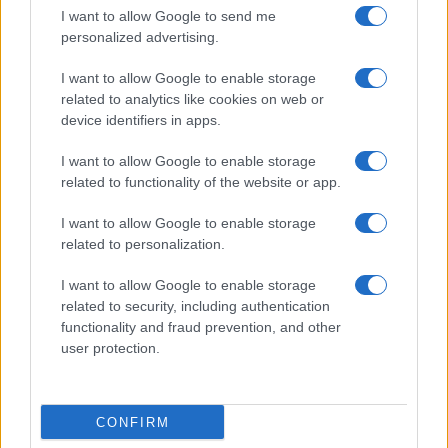
I want to allow Google to send me
personalized advertising.
Incidente nel cuore di Roma: grata rotta mette a
rischio la vita di una donna
I want to allow Google to enable storage
related to analytics like cookies on web or
device identifiers in apps.
I want to allow Google to enable storage
related to functionality of the website or app.
I want to allow Google to enable storage
ULTIME NOTIZIE Roma – Incidente stradale sulla
related to personalization.
Collatina, grave una donna
I want to allow Google to enable storage
related to security, including authentication
functionality and fraud prevention, and other
user protection.
Tragedia nel cuore di Roma: chi risponderà per
CONFIRM
questa vita spezzata?