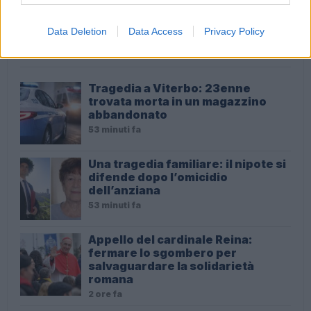
Data Deletion
Data Access
Privacy Policy
ULTIME NOTIZIE
Tragedia a Viterbo: 23enne
trovata morta in un magazzino
abbandonato
53 minuti fa
Una tragedia familiare: il nipote si
difende dopo l’omicidio
dell’anziana
53 minuti fa
Appello del cardinale Reina:
fermare lo sgombero per
salvaguardare la solidarietà
romana
2 ore fa