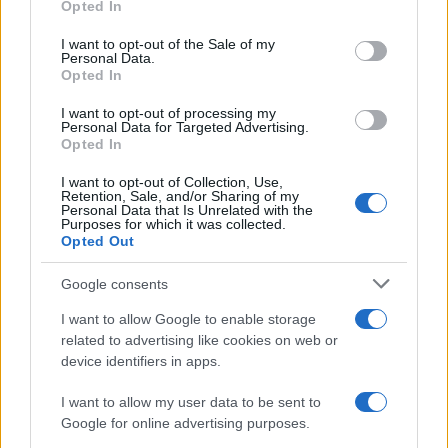
Opted In
use your data for below specified purposes in below Google
consent section.
I want to opt-out of the Sale of my
Precedente
Personal Data.
Opted In
Riscaldamenti
Successiva
Roma, Gualtieri
MillionDAY : tutte
I want to opt-out of processing my
firma l’ordinanza,
le cose da sapere
Personal Data for Targeted Advertising.
le date e la
Opted In
per riscuotere la
temperatura
vincita
massima da
I want to opt-out of Collection, Use,
Retention, Sale, and/or Sharing of my
rispettare
Personal Data that Is Unrelated with the
Purposes for which it was collected.
Opted Out
Tag:
Incidente
Via Casilina
Google consents
I want to allow Google to enable storage
ARTICOLI CORRELATI
related to advertising like cookies on web or
device identifiers in apps.
I want to allow my user data to be sent to
Google for online advertising purposes.