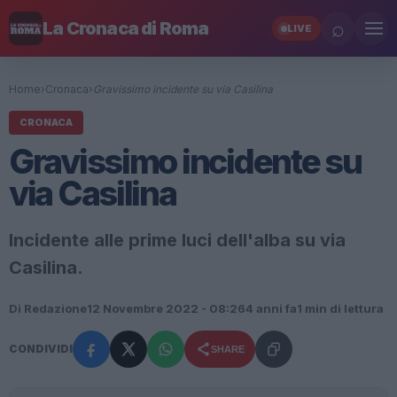
⌕
La Cronaca di Roma
LIVE
Home
›
Cronaca
›
Gravissimo incidente su via Casilina
CRONACA
Gravissimo incidente su
via Casilina
Incidente alle prime luci dell'alba su via
Casilina.
Di Redazione
12 Novembre 2022 - 08:26
4 anni fa
1 min di lettura
CONDIVIDI
SHARE