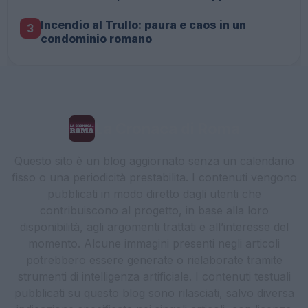
Incendio al Trullo: paura e caos in un
3
condominio romano
La Cronaca di Roma
Questo sito è un blog aggiornato senza un calendario
fisso o una periodicità prestabilita. I contenuti vengono
pubblicati in modo diretto dagli utenti che
contribuiscono al progetto, in base alla loro
disponibilità, agli argomenti trattati e all’interesse del
momento. Alcune immagini presenti negli articoli
potrebbero essere generate o rielaborate tramite
strumenti di intelligenza artificiale. I contenuti testuali
pubblicati su questo blog sono rilasciati, salvo diversa