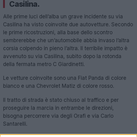
Casilina.
Alle prime luci dell’alba un grave incidente su via
Casilina ha visto coinvolte due autovetture. Secondo
le prime ricostruzioni, alla base dello scontro
sembrerebbe che un’automobile abbia invaso l’altra
corsia colpendo in pieno l’altra. Il terribile impatto è
avvenuto su via Casilina, subito dopo la rotonda
della fermata metro C Giardinetti.
Le vetture coinvolte sono una Fiat Panda di colore
bianco e una Chevrolet Matiz di colore rosso.
Il tratto di strada è stato chiuso al traffico e per
proseguire la marcia in entrambe le direzioni,
bisogna percorrere via degli Orafi e via Carlo
Santarelli.