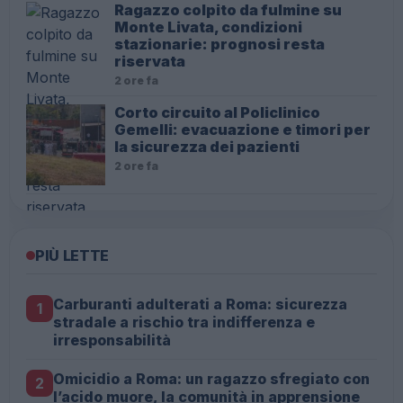
Ragazzo colpito da fulmine su
Monte Livata, condizioni
stazionarie: prognosi resta
riservata
2 ore fa
Corto circuito al Policlinico
Gemelli: evacuazione e timori per
la sicurezza dei pazienti
2 ore fa
PIÙ LETTE
Carburanti adulterati a Roma: sicurezza
1
stradale a rischio tra indifferenza e
irresponsabilità
Omicidio a Roma: un ragazzo sfregiato con
2
l’acido muore, la comunità in apprensione