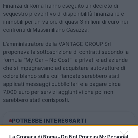
Finanza di Roma hanno eseguito un decreto di
sequestro preventivo di disponibilità finanziarie e
immobili per un valore di quasi 3 milioni di euro nei
confronti di Massimiliano Casazza.
L’amministratore della VANTAGE GROUP Srl
proponeva la sottoscrizione di contratti secondo la
formula “My Car – No Cost” a privati e ad aziende
che si impegnavano ad acquistare autovetture di
colore bianco sulle cui fiancate sarebbero stati
applicati messaggi pubblicitari e a pagare circa
7.000 euro per servizi aggiuntivi che poi non
sarebbero stati corrisposti.
POTREBBE INTERESSARTI
Gina Lollobrigida truffata: nei
La Cronaca di Roma -
Do Not Process My Personal