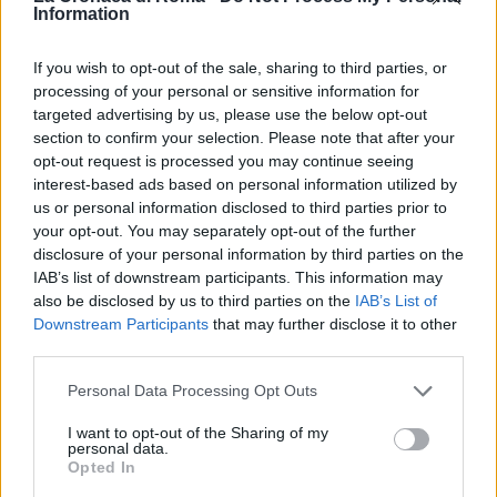
guai l’ex assistente
Information
7 anni fa
If you wish to opt-out of the sale, sharing to third parties, or
ROMA Maxi sequestro a broker
processing of your personal or sensitive information for
truffatore: tra le sue vittime
Antonio Conte
targeted advertising by us, please use the below opt-out
section to confirm your selection. Please note that after your
5 anni fa
opt-out request is processed you may continue seeing
interest-based ads based on personal information utilized by
La società avrebbe, si legge nella nota della Guardia
us or personal information disclosed to third parties prior to
your opt-out. You may separately opt-out of the further
di Finanza, “provveduto a corrispondere al
disclosure of your personal information by third parties on the
contraente 60 rate mensili di importo variabile tra i
IAB’s list of downstream participants. This information may
340 e i 440 euro, quale rimborso del prezzo di
also be disclosed by us to third parties on the
IAB’s List of
acquisto del veicolo, nonché una quota delle spese
Downstream Participants
that may further disclose it to other
third parties.
per carburante e assicurazione”.
Please note that this website/app uses one or more Google
Personal Data Processing Opt Outs
Nel comunicato viene inoltre spiegato che “i
services and may gather and store information including but
Finanzieri del II Gruppo Tutela Entrate del Nucleo di
not limited to your visit or usage behaviour. You may click to
I want to opt-out of the Sharing of my
personal data.
grant or deny consent to Google and its third-party tags to
Polizia Economico-Finanziaria hanno ricostruito un
Opted In
use your data for below specified purposes in below Google
giro d’affari di circa 15 milioni di euro nel triennio