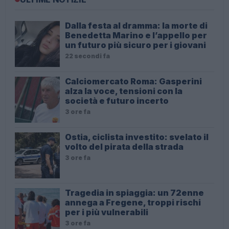
Dalla festa al dramma: la morte di
Benedetta Marino e l’appello per
un futuro più sicuro per i giovani
22 secondi fa
Calciomercato Roma: Gasperini
alza la voce, tensioni con la
società e futuro incerto
3 ore fa
Ostia, ciclista investito: svelato il
volto del pirata della strada
3 ore fa
Tragedia in spiaggia: un 72enne
annega a Fregene, troppi rischi
per i più vulnerabili
3 ore fa