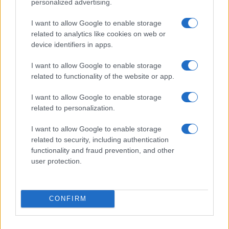
personalized advertising.
Precedente
I want to allow Google to enable storage
Legambiente
Successiva
related to analytics like cookies on web or
Ciafani:
ROMA, trovato
device identifiers in apps.
“Auspichiamo
frammento di osso
rapida
nei pressi del
I want to allow Google to enable storage
approvazione ddl
Colosseo
related to functionality of the website or app.
SalvaMare”
I want to allow Google to enable storage
related to personalization.
Tag:
auto
Riciclaggio
truffa
I want to allow Google to enable storage
related to security, including authentication
functionality and fraud prevention, and other
ARTICOLI CORRELATI
user protection.
CONFIRM