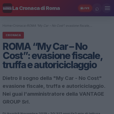
⌕
La Cronaca di Roma
LIVE
Home
›
Cronaca
›
ROMA “My Car – No Cost”: evasione fiscale,…
CRONACA
ROMA “My Car – No
Cost”: evasione fiscale,
truffa e autoriciclaggio
Dietro il sogno della "My Car - No Cost"
evasione fiscale, truffa e autoriciclaggio.
Nei guai l'amministratore della VANTAGE
GROUP Srl.
Di Iksnik
8 Novembre 2019 - 20:31
7 anni fa
2 min di lettura