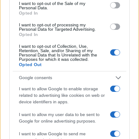
consent section.
I want to opt-out of the Sale of my
2016-2018, periodo in cui l’impresa ha evaso,
Personal Data.
Opted In
attraverso la presentazione di dichiarazioni riportati
dati non veritieri, circa 3 milioni di IVA, importo
I want to opt-out of processing my
Personal Data for Targeted Advertising.
sottoposto a sequestro. Inoltre, nello stesso periodo,
Opted In
utilizzando parte del denaro così illegittimamente
ottenuto, Casazza ha acquistato, tramite altra
I want to opt-out of Collection, Use,
Retention, Sale, and/or Sharing of my
società, immobili per circa 1,3 milioni di euro.”
Personal Data that Is Unrelated with the
Purposes for which it was collected.
Opted Out
Le indagini sono state coordinate dalla Procura della
Repubblica di Roma e avviate alla fine del 2018
Google consents
quando, su segnalazione degli acquirenti, la società
I want to allow Google to enable storage
non ha più proceduto ai rimborsi con l’aumentare dei
related to advertising like cookies on web or
sottoscrittori dei contratti. Al momento
device identifiers in apps.
l’amministratore della VANTAGE GROUP Srl e
I want to allow my user data to be sent to
ideatore dell’offerta commerciale “My Car – No Cost”,
Google for online advertising purposes.
Massimiliano Casazza, è indagato per evasione
fiscale, truffa e autoriciclaggio.
I want to allow Google to send me