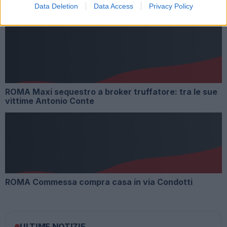
Data Deletion
Data Access
Privacy Policy
Gina Lollobrigida truffata: nei guai l’ex assistente
ROMA Maxi sequestro a broker truffatore: tra le sue
vittime Antonio Conte
ROMA Commessa compra casa in via Condotti
ULTIME NOTIZIE