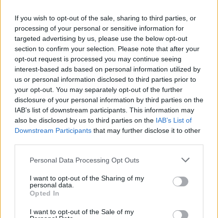
If you wish to opt-out of the sale, sharing to third parties, or
processing of your personal or sensitive information for
targeted advertising by us, please use the below opt-out
section to confirm your selection. Please note that after your
CRONACA
opt-out request is processed you may continue seeing
interest-based ads based on personal information utilized by
La Guardia di Finanza sequestra
us or personal information disclosed to third parties prior to
beni per 6 milioni di euro
your opt-out. You may separately opt-out of the further
disclosure of your personal information by third parties on the
15 Novembre 2019 - 09:00
Eleim 28
IAB’s list of downstream participants. This information may
ROMA La Guardia di Finanza del Nucleo Speciale
also be disclosed by us to third parties on the
IAB’s List of
Downstream Participants
that may further disclose it to other
di Polizia Valutaria, coordinata dalla Procura di
third parties.
Roma, sequestra beni per 6 milioni di euro a
imprenditori colombiani e italiani.…
Please note that this website/app uses one or more Google
Personal Data Processing Opt Outs
services and may gather and store information including but
Leggi l’articolo →
not limited to your visit or usage behaviour. You may click to
I want to opt-out of the Sharing of my
personal data.
grant or deny consent to Google and its third-party tags to
Opted In
use your data for below specified purposes in below Google
consent section.
I want to opt-out of the Sale of my