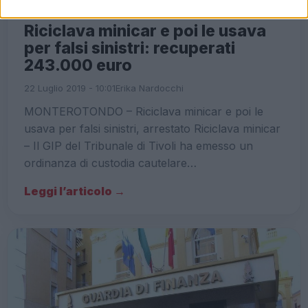
ULTIME NOTIZIE ROMA
Riciclava minicar e poi le usava
per falsi sinistri: recuperati
243.000 euro
22 Luglio 2019 - 10:01
Erika Nardocchi
MONTEROTONDO – Riciclava minicar e poi le
usava per falsi sinistri, arrestato Riciclava minicar
– Il GIP del Tribunale di Tivoli ha emesso un
ordinanza di custodia cautelare…
Leggi l’articolo →