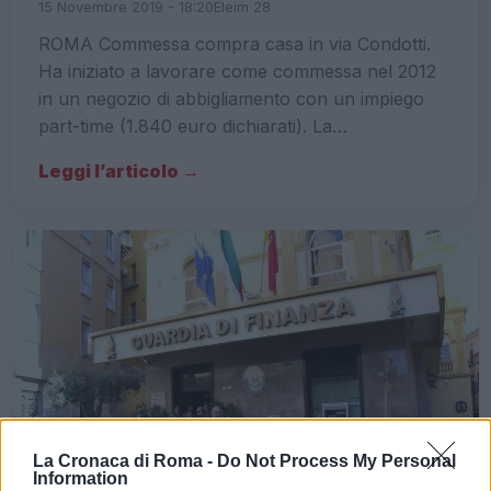
15 Novembre 2019 - 18:20
Eleim 28
ROMA Commessa compra casa in via Condotti.
Ha iniziato a lavorare come commessa nel 2012
in un negozio di abbigliamento con un impiego
part-time (1.840 euro dichiarati). La…
Leggi l’articolo →
La Cronaca di Roma -
Do Not Process My Personal
Information