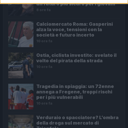
un futuro più sicuro per i giovani
8 ore fa
Calciomercato Roma: Gasperini
alza la voce, tensioni con la
società e futuro incerto
10 ore fa
Ostia, ciclista investito: svelato il
volto del pirata della strada
10 ore fa
Tragedia in spiaggia: un 72enne
annega a Fregene, troppi rischi
per i più vulnerabili
10 ore fa
Verduraio o spacciatore? L’ombra
della droga sul mercato di