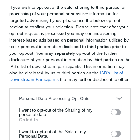
posizioni sono differente: al primo vengono infatti
If you wish to opt-out of the sale, sharing to third parties, or
contestati più episodi, all’altro collega solo uno.
processing of your personal or sensitive information for
targeted advertising by us, please use the below opt-out
section to confirm your selection. Please note that after your
POTREBBE INTERESSARTI
opt-out request is processed you may continue seeing
interest-based ads based on personal information utilized by
Omicidio Cerciello – Sarà
us or personal information disclosed to third parties prior to
processato il carabiniere che
your opt-out. You may separately opt-out of the further
bendò Natale Hjort
disclosure of your personal information by third parties on the
5 anni fa
IAB’s list of downstream participants. This information may
BASTOGI Botte al teste nel
also be disclosed by us to third parties on the
IAB’s List of
processo per farlo ritrattare:
Downstream Participants
that may further disclose it to other
arrestati
third parties.
5 anni fa
Please note that this website/app uses one or more Google
Personal Data Processing Opt Outs
services and may gather and store information including but
not limited to your visit or usage behaviour. You may click to
I want to opt-out of the Sharing of my
INTANTO RUSSIA STANGATA PER DOPING
personal data.
grant or deny consent to Google and its third-party tags to
Opted In
use your data for below specified purposes in below Google
Successiva
consent section.
I want to opt-out of the Sale of my
Precedente
ROMA In migliaia
Personal Data.
DOPING Russia