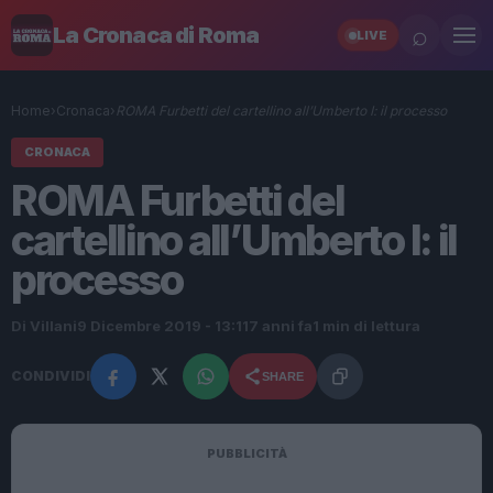
⌕
La Cronaca di Roma
LIVE
Home
›
Cronaca
›
ROMA Furbetti del cartellino all’Umberto I: il processo
CRONACA
ROMA Furbetti del
cartellino all’Umberto I: il
processo
Di Villani
9 Dicembre 2019 - 13:11
7 anni fa
1 min di lettura
CONDIVIDI
SHARE
PUBBLICITÀ