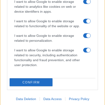
I want to allow Google to enable storage
related to analytics like cookies on web or
device identifiers in apps.
I want to allow Google to enable storage
BASTOGI Botte al teste nel processo per farlo
related to functionality of the website or app.
ritrattare: arrestati
I want to allow Google to enable storage
related to personalization.
I want to allow Google to enable storage
related to security, including authentication
functionality and fraud prevention, and other
user protection.
Processo Gregoretti I rischi che corre Matteo Salvini
CONFIRM
ULTIME NOTIZIE
Dalla festa al dramma: la morte di
Data Deletion
Data Access
Privacy Policy
Benedetta Marino e l’appello per