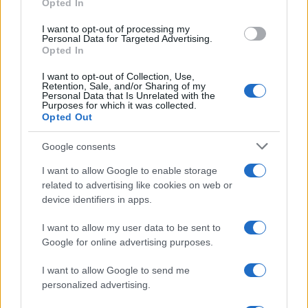
all’accensione di
Opted In
stangata: niente
Spelacchio, la
Mondiali e
I want to opt-out of processing my
Raggi: “Acceso 24
Olimpiadi
Personal Data for Targeted Advertising.
ore su 24”
Opted In
I want to opt-out of Collection, Use,
Retention, Sale, and/or Sharing of my
Tag:
Furbetti del cartellino
processo
Umberto I
Personal Data that Is Unrelated with the
Purposes for which it was collected.
Opted Out
ARTICOLI CORRELATI
Google consents
I want to allow Google to enable storage
related to advertising like cookies on web or
device identifiers in apps.
I want to allow my user data to be sent to
Google for online advertising purposes.
Omicidio Cerciello – Sarà processato il carabiniere
che bendò Natale Hjort
I want to allow Google to send me
personalized advertising.