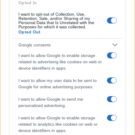
Opted In
I want to opt-out of Collection, Use,
Retention, Sale, and/or Sharing of my
Personal Data that Is Unrelated with the
Purposes for which it was collected.
UFFICIALE: il Lazio torna in zona rossa. Approvato il
Opted Out
nuovo decreto legge anti-Covid
Google consents
I want to allow Google to enable storage
related to advertising like cookies on web or
device identifiers in apps.
I want to allow my user data to be sent to
L’annuncio del ministro Speranza: ​”R0 è sceso sotto
Google for online advertising purposes.
l’uno”
I want to allow Google to send me
personalized advertising.
I want to allow Google to enable storage
related to analytics like cookies on web or
device identifiers in apps.