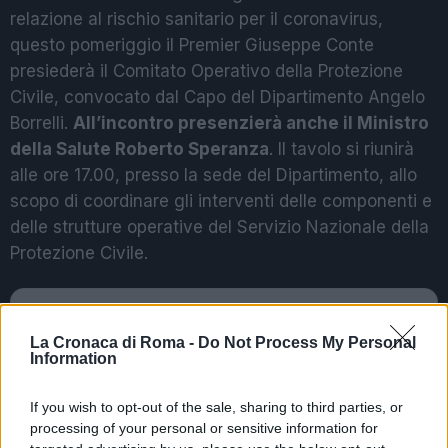
relazione al rischio sanitario per il coronavirus,
questo pomeriggio il Premier Giuseppe Conte
presiederà il Comitato Operativo della Protezione
Civile, convocato dal Capo del Dipartimento Angelo
Borrelli.
All’incontro presenzierà anche il Ministro
della Salute Roberto Speranza
. Il tavolo si riunirà
alle ore 17.00, presso la sede del Dipartimento, allo
scopo di coordinare gli interventi delle componenti e
delle strutture operative del Servizio Nazionale della
Protezione Civile.
Precedente
CORONAVIRUS 5
Successiva
La Cronaca di Roma -
Do Not Process My Personal
milioni dal Governo
CORONAVIRUS
Information
per l’emergenza.
Raggi: “Situazione
Nuovo caso in
sotto controllo”
If you wish to opt-out of the sale, sharing to third parties, or
Veneto
processing of your personal or sensitive information for