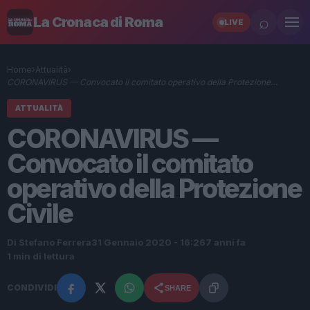
⌕
La Cronaca di Roma
LIVE
Home
›
Attualità
›
CORONAVIRUS — Convocato il comitato operativo della Protezione…
ATTUALITÀ
CORONAVIRUS —
Convocato il comitato
operativo della Protezione
Civile
Di Stefano Ferrera
31 Gennaio 2020 - 16:26
7 anni fa
1 min di lettura
CONDIVIDI
SHARE