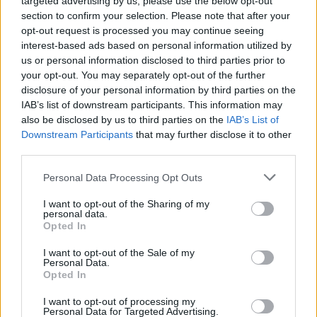
targeted advertising by us, please use the below opt-out
section to confirm your selection. Please note that after your
POTREBBE INTERESSARTI
opt-out request is processed you may continue seeing
interest-based ads based on personal information utilized by
us or personal information disclosed to third parties prior to
UFFICIALE: il Lazio torna in zona
rossa. Approvato il nuovo
your opt-out. You may separately opt-out of the further
decreto legge anti-Covid
disclosure of your personal information by third parties on the
IAB’s list of downstream participants. This information may
5 anni fa
also be disclosed by us to third parties on the
IAB’s List of
L’annuncio del ministro
Downstream Participants
that may further disclose it to other
Speranza: ​”R0 è sceso sotto
third parties.
l’uno”
6 anni fa
Please note that this website/app uses one or more Google
Personal Data Processing Opt Outs
services and may gather and store information including but
not limited to your visit or usage behaviour. You may click to
I want to opt-out of the Sharing of my
Tag:
Coronavirus
personal data.
grant or deny consent to Google and its third-party tags to
Opted In
use your data for below specified purposes in below Google
consent section.
I want to opt-out of the Sale of my
Personal Data.
ARTICOLI CORRELATI
Opted In
I want to opt-out of processing my
Personal Data for Targeted Advertising.