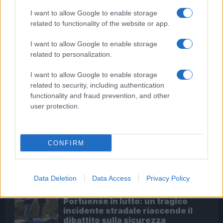
ORA LEGALE – Questa notte cambierà l’ora
I want to allow Google to enable storage
related to functionality of the website or app.
I want to allow Google to enable storage
LE PREVISIONI
related to personalization.
Nessuna creatività storia disponibile per la
I want to allow Google to enable storage
previsione odierna.
related to security, including authentication
functionality and fraud prevention, and other
user protection.
ULTIME NOTIZIE
CONFIRM
Bar di Latina chiuso: rischio crollo
e interrogativi sulla sicurezza nei
locali pubblici
5 ore fa
Data Deletion
Data Access
Privacy Policy
Portuense in lutto: un tragico
incidente stradale riaccende il
dibattito sulla sicurezza